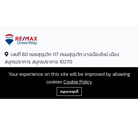
เลขที่ 80 ซอยสุขุมวิท 117 ถนนสุขุมวิท บางเมืองใหม่ เมือง
สมุทรปราการ สมุทรปราการ 10270
สายด่วน:
+66-2-840-2224, 081-638-9190
Your experience on this site will be improved by allowing
cookies
Cookie Policy
อีเมล:
greenway@remax.co.th
082-151-5497
อนุญาตคุกกี้
/
ไทย
ภาษา:
©2567 AgentHomeMart.com is Proudly Powered by
Greenway Property.