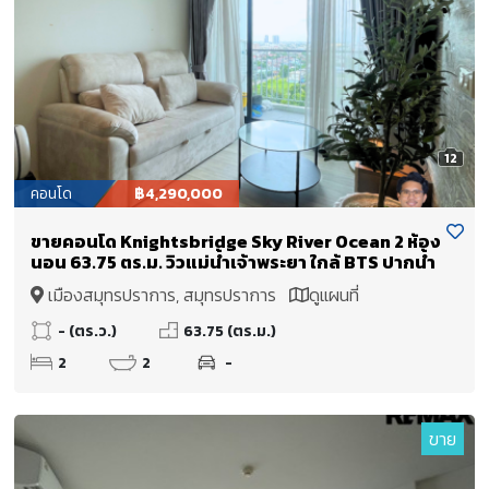
12
คอนโด
฿4,290,000
ขายคอนโด Knightsbridge Sky River Ocean 2 ห้อง
นอน 63.75 ตร.ม. วิวแม่น้ำเจ้าพระยา ใกล้ BTS ปากน้ำ
เมืองสมุทรปราการ, สมุทรปราการ
ดูแผนที่
- (ตร.ว.)
63.75 (ตร.ม.)
2
2
-
ขาย