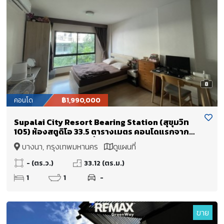
8
คอนโด
฿1,990,000
Supalai City Resort Bearing Station (สุขุมวิท
105) ห้องสตูดิโอ 33.5 ตารางเมตร คอนโดแรกจาก
ปากซอย!! ลงBTS แบริ่งถึงซอยเลย
บางนา, กรุงเทพมหานคร
ดูแผนที่
- (ตร.ว.)
33.12 (ตร.ม.)
1
1
-
ขาย