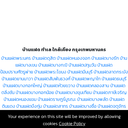
บ้านแฝด ทำเล ใกล้เคียง กรุงเทพมหานคร
บ้านแฝดพระนคร
บ้านแฝดดุสิต
บ้านแฝดหนองจอก
บ้านแฝดบางรัก
บ้าน
แฝดบางเขน
บ้านแฝดบางกะปิ
บ้านแฝดปทุมวัน
บ้านแฝด
ป้อมปราบศัตรูพ่าย
บ้านแฝดพระโขนง
บ้านแฝดมีนบุรี
บ้านแฝดลาดกระบัง
บ้านแฝดยานนาวา
บ้านแฝดสัมพันธวงศ์
บ้านแฝดพญาไท
บ้านแฝดธนบุรี
บ้านแฝดบางกอกใหญ่
บ้านแฝดห้วยขวาง
บ้านแฝดคลองสาน
บ้านแฝด
ตลิ่งชัน
บ้านแฝดบางกอกน้อย
บ้านแฝดบางขุนเทียน
บ้านแฝดภาษีเจริญ
บ้านแฝดหนองแขม
บ้านแฝดราษฎร์บูรณะ
บ้านแฝดบางพลัด
บ้านแฝด
ดินแดง
บ้านแฝดบึงกุ่ม
บ้านแฝดสาทร
บ้านแฝดบางซื่อ
บ้านแฝดจตุจักร
บ้านแฝดบางคอแหลม
บ้านแฝดประเวศ
บ้านแฝดคลองเตย
บ้านแฝด
Your experience on this site will be improved by allowing
สวนหลวง
บ้านแฝดจอมทอง
บ้านแฝดดอนเมือง
บ้านแฝดราชเทวี
บ้าน
cookies
Cookie Policy
แฝดลาดพร้าว
บ้านแฝดวัฒนา
บ้านแฝดบางแค
บ้านแฝดหลักสี่
บ้านแฝด