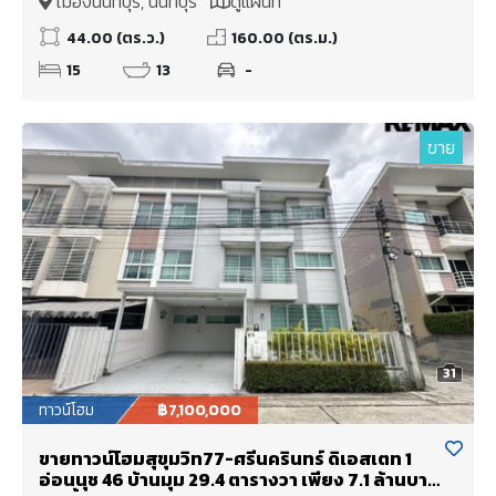
เมืองนนทบุรี, นนทบุรี
ดูแผนที่
44.00 (ตร.ว.)
160.00 (ตร.ม.)
15
13
-
ขาย
31
ทาวน์โฮม
฿7,100,000
ขายทาวน์โฮมสุขุมวิท77-ศรีนครินทร์ ดิเอสเตท 1
อ่อนนุช 46 บ้านมุม 29.4 ตารางวา เพียง 7.1 ล้านบาท