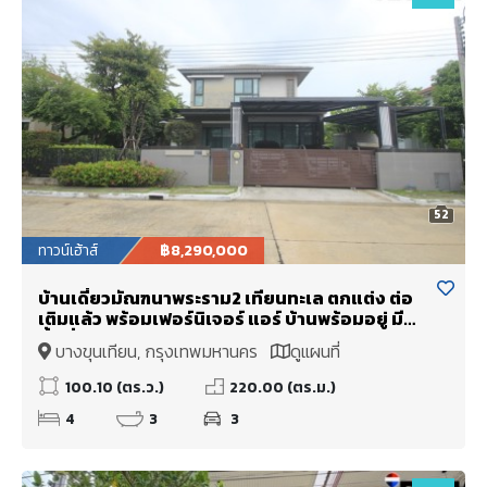
52
ทาวน์เฮ้าส์
฿8,290,000
บ้านเดี่ยวมัณฑนาพระราม2 เทียนทะเล ตกแต่ง ต่อ
เติมแล้ว พร้อมเฟอร์นิเจอร์ แอร์ บ้านพร้อมอยู่ มี
พื้นที่สวน ต้นโครงการใกล้ป้อมยาม สโมสร สระว่าย
บางขุนเทียน, กรุงเทพมหานคร
ดูแผนที่
น้ำ ใกล้เซ็นทรัลพระราม2 โรงเรียนสวนกุหลาบ
สำนักงานขนส่ง ทางด่วนพระราม2
100.10 (ตร.ว.)
220.00 (ตร.ม.)
4
3
3