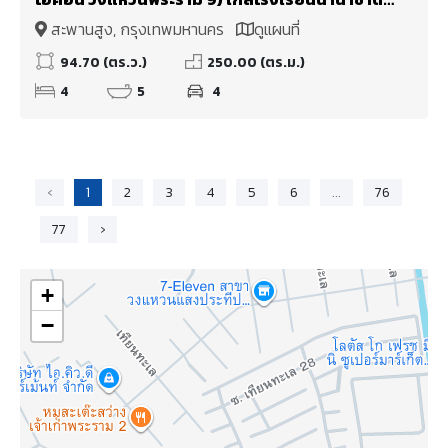
Wellington College International School และ
สะพานสูง, กรุงเทพมหานคร
ดูแผนที่
มหาวิทยาลัยนานาชาติแสตมฟอร์ด
94.70 (ตร.ว.)
250.00 (ตร.ม.)
4
5
4
‹
1
2
3
4
5
6
...
76
77
›
+
−