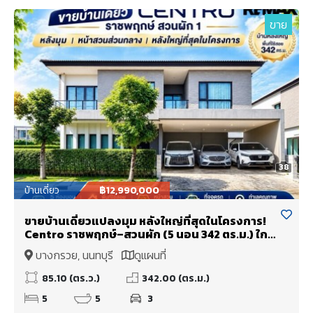
ขาย
38
บ้านเดี่ยว
฿12,990,000
ขายบ้านเดี่ยวแปลงมุม หลังใหญ่ที่สุดในโครงการ!
Centro ราชพฤกษ์–สวนผัก (5 นอน 342 ตร.ม.) ใกล้
ทางด่วนศรีรัช แค่ 5 นาที
บางกรวย, นนทบุรี
ดูแผนที่
85.10 (ตร.ว.)
342.00 (ตร.ม.)
5
5
3