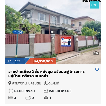
ขาย
20
บ้านเดี่ยว
฿4,950,000
ขายบ้านเดี่ยว 2 ชั้น หลังมุม พร้อมอยู่ โครงการ
หมู่บ้านปาริชาต ปิ่นเกล้า
สามพราน, นครปฐม
ดูแผนที่
63.80 (ตร.ว.)
150.00 (ตร.ม.)
3
2
1