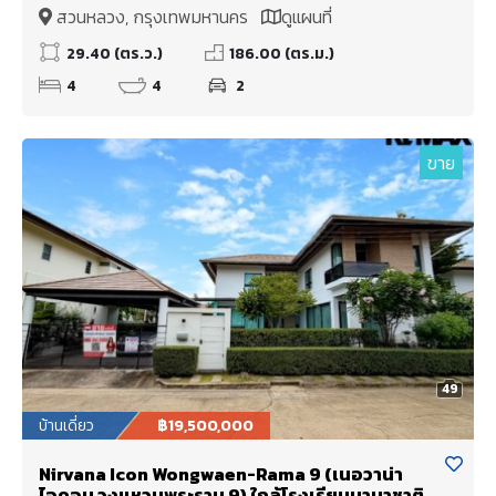
เท่านั้น
สวนหลวง, กรุงเทพมหานคร
ดูแผนที่
29.40 (ตร.ว.)
186.00 (ตร.ม.)
4
4
2
ขาย
49
บ้านเดี่ยว
฿19,500,000
Nirvana Icon Wongwaen-Rama 9 (เนอวาน่า
ไอคอน วงแหวนพระราม 9) ใกล้โรงเรียนนานาชาติ