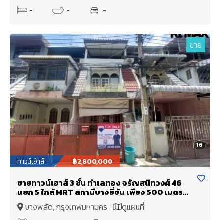
-
-
-
ขาย
16
ทาวน์เฮ้าส์
฿2,800,000
ขายทาวน์เฮาส์ 3 ชั้น ทำเลทอง จรัญสนิทวงศ์ 46
แยก 5 ใกล้ MRT สถานีบางยี่ขัน เพียง 500 เมตร
พร้อมอยู่!
บางพลัด, กรุงเทพมหานคร
ดูแผนที่