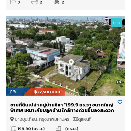
3
2
2
ขาย
20
ที่ดิน
฿22,500,000
ขายที่ดินเปล่า หมู่บ้านชิชา "199.9 ตร.วา ขนาดใหญ่
พิเศษ! เหมาะกับปลูกบ้าน ใกล้ทางด่วนขึ้นลงสะดวก
บางขุนเทียน, กรุงเทพมหานคร
ดูแผนที่
199.90 (ตร.ว.)
- (ตร.ม.)