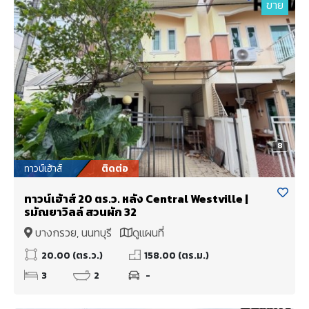
ขาย
8
ทาวน์เฮ้าส์
ติดต่อ
ทาวน์เฮ้าส์ 20 ตร.ว. หลัง Central Westville |
รมัณยาวิลล์ สวนผัก 32
บางกรวย, นนทบุรี
ดูแผนที่
20.00 (ตร.ว.)
158.00 (ตร.ม.)
3
2
-