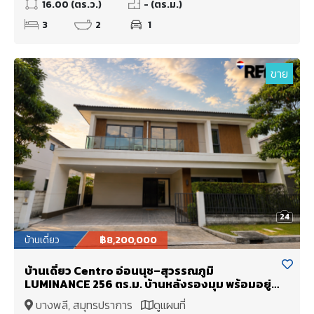
16.00 (ตร.ว.)
- (ตร.ม.)
3
2
1
ขาย
24
บ้านเดี่ยว
฿8,200,000
บ้านเดี่ยว Centro อ่อนนุช–สุวรรณภูมิ
LUMINANCE 256 ตร.ม. บ้านหลังรองมุม พร้อมอยู่
ใกล้สนามบินสุวรรณภูมิ
บางพลี, สมุทรปราการ
ดูแผนที่