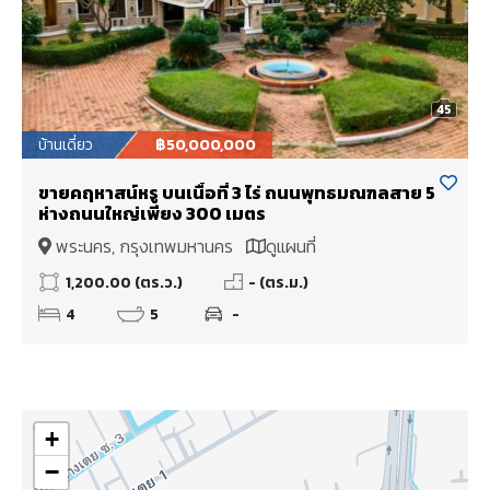
45
บ้านเดี่ยว
฿50,000,000
ขายคฤหาสน์หรู บนเนื้อที่ 3 ไร่ ถนนพุทธมณฑลสาย 5
ห่างถนนใหญ่เพียง 300 เมตร
พระนคร, กรุงเทพมหานคร
ดูแผนที่
1,200.00 (ตร.ว.)
- (ตร.ม.)
4
5
-
+
−