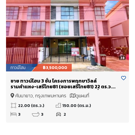
38
ทาวน์โฮม
฿3,500,000
ขาย ทาวน์โฮม 3 ชั้น โครงการพฤกษาวิลล์
รามคำแหง-เสรีไทย81 (ซอยเสรีไทย81) 22 ตร.ว.
ใกล้สวนสยามและถนนวงแหวนรอบนอกฝั่งตะวัน
คันนายาว, กรุงเทพมหานคร
ดูแผนที่
ออก
22.00 (ตร.ว.)
150.00 (ตร.ม.)
3
3
2