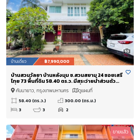
53
บ้านเดี่ยว
฿7,990,000
บ้านสวนวัลยา บ้านหลังมุม ซ.สวนสยาม 24 ซอยเสรี
ไทย 73 พื้นที่ดิน 58.40 ตร.ว. มีสระว่ายน้ำส่วนตัว
เชื่อมต่อถนนวงแหวนรอบนอกฝั่งตะวันออก -
คันนายาว, กรุงเทพมหานคร
ดูแผนที่
กาญจนาภิเษก - ถนนรัชดา-รามอินทรา
58.40 (ตร.ว.)
300.00 (ตร.ม.)
3
3
2
ขายแล้ว