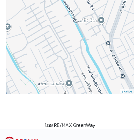
Leaflet
โดย RE/MAX GreenWay