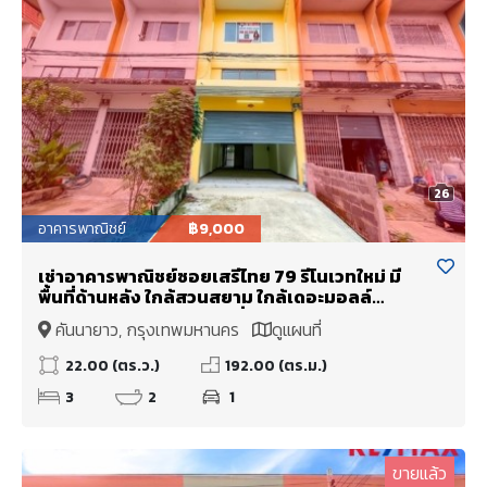
26
อาคารพาณิชย์
฿9,000
เช่าอาคารพาณิชย์ซอยเสรีไทย 79 รีโนเวทใหม่ มี
พื้นที่ด้านหลัง ใกล้สวนสยาม ใกล้เดอะมอลล์
บางกะปิ ใกล้ตลาดมีนบุรี เชื่อมต่อถนนรามคำแหง
คันนายาว, กรุงเทพมหานคร
ดูแผนที่
และรามอินทรา
22.00 (ตร.ว.)
192.00 (ตร.ม.)
3
2
1
ขายแล้ว