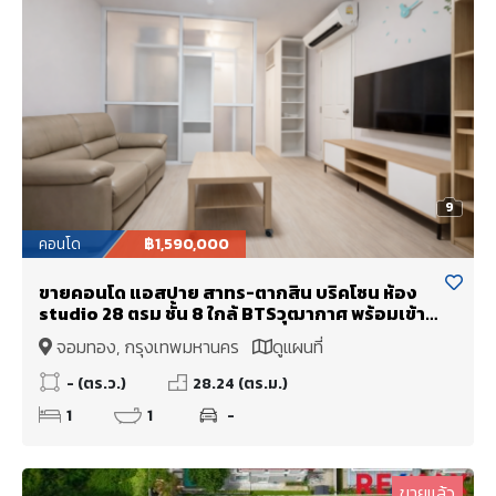
9
คอนโด
฿1,590,000
ขายคอนโด แอสปาย สาทร-ตากสิน บริคโซน ห้อง
studio 28 ตรม ชั้น 8 ใกล้ BTSวุฒากาศ พร้อมเข้า
อยู่
จอมทอง, กรุงเทพมหานคร
ดูแผนที่
- (ตร.ว.)
28.24 (ตร.ม.)
1
1
-
ขายแล้ว