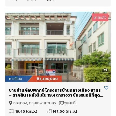
ขายแล้ว
23
ทาวน์โฮม
฿5,490,000
ขายบ้านกัลปพฤกษ์ โครงการบ้านกลางเมือง สาทร
– ตากสิน 1 หลังริมใน 19.4 ตารางวา ข้อเสนอดีที่สุด
ในโครงการ
จอมทอง, กรุงเทพมหานคร
ดูแผนที่
19.40 (ตร.ว.)
167.00 (ตร.ม.)