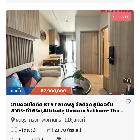
ขายแล้ว
17
คอนโด
฿2,900,000
ขายคอนโดติด BTS ตลาดพลู อัลติจูด ยูนิคอร์น
สาทร-ท่าพระ (Altitude Unicorn Sathorn-Tha
Phra) แต่งสวย ราคาดีที่สุดในโครงการ
ธนบุรี, กรุงเทพมหานคร
ดูแผนที่
- (ตร.ว.)
23.70 (ตร.ม.)
1
1
1