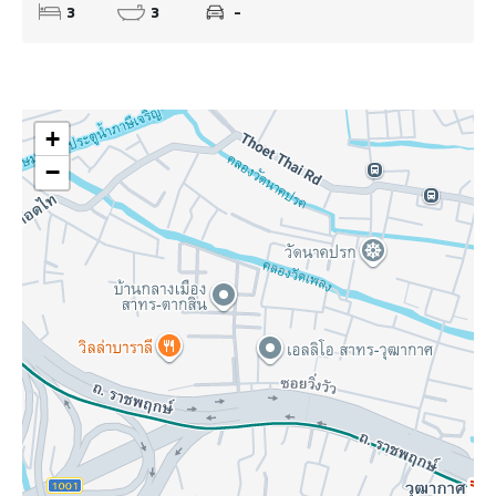
3
3
-
+
−