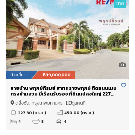
ขาย
31
บ้านเดี่ยว
฿39,000,000
ขายบ้าน พฤกษ์ภิรมย์ สาทร ราชพฤกษ์ ติดถนนเมน
ตรงข้ามสวน มีเรือนรับรอง ที่ดินแปลงใหญ่ 227
ตรว.
ตลิ่งชัน, กรุงเทพมหานคร
ดูแผนที่
227.30 (ตร.ว.)
450.00 (ตร.ม.)
4
5
4