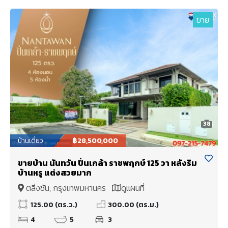
ขาย
38
บ้านเดี่ยว
฿28,500,000
ขายบ้าน นันทวัน ปิ่นเกล้า ราชพฤกษ์ 125 วา หลังริม
บ้านหรู แต่งสวยมาก
ตลิ่งชัน, กรุงเทพมหานคร
ดูแผนที่
125.00 (ตร.ว.)
300.00 (ตร.ม.)
4
5
3