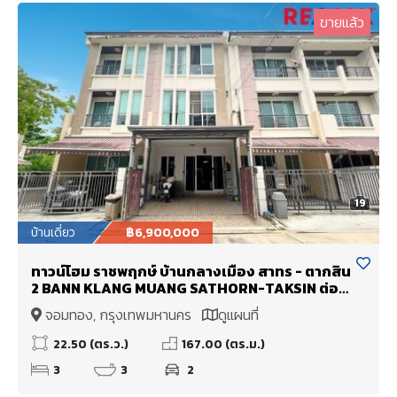
ขายแล้ว
19
บ้านเดี่ยว
฿6,900,000
ทาวน์โฮม ราชพฤกษ์ บ้านกลางเมือง สาทร - ตากสิน
2 BANN KLANG MUANG SATHORN-TAKSIN ต่อ
เติมคุ้ม ตกแต่งสวย
จอมทอง, กรุงเทพมหานคร
ดูแผนที่
22.50 (ตร.ว.)
167.00 (ตร.ม.)
3
3
2