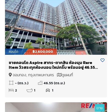
17
คอนโด
฿2,600,000
ขายคอนโด Aspire สาทร-ตากสิน ห้องมุม Rare
Item วิวสระทุกห้องนอน ใหม่กริ๊บ พร้อมอยู่ 46.55
ตรม. เพียง 2.6 ล้าน
จอมทอง, กรุงเทพมหานคร
ดูแผนที่
- (ตร.ว.)
46.55 (ตร.ม.)
2
1
1
ขาย