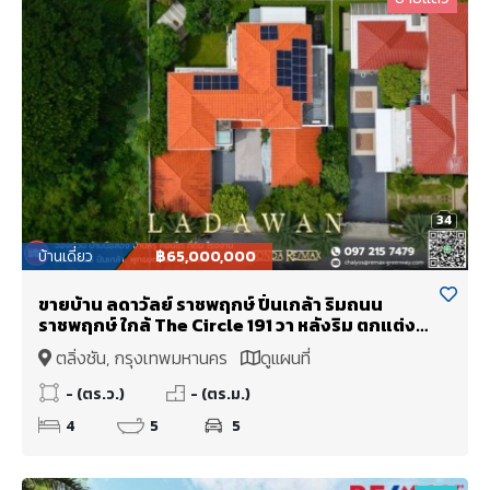
34
บ้านเดี่ยว
฿65,000,000
ขายบ้าน ลดาวัลย์ ราชพฤกษ์ ปิ่นเกล้า ริมถนน
ราชพฤกษ์ ใกล้ The Circle 191 วา หลังริม ตกแต่ง
พร้อมอยู่
ตลิ่งชัน, กรุงเทพมหานคร
ดูแผนที่
- (ตร.ว.)
- (ตร.ม.)
4
5
5