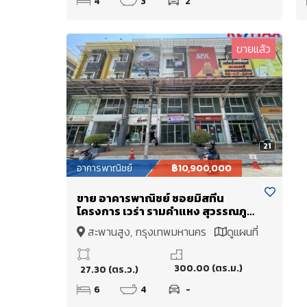
4
3
2
ขายแล้ว
21
อาคารพาณิชย์
฿10,900,000
ขาย อาคารพาณิชย์ ซอยมิสทีน
โครงการ เวร่า รามคำแหง สุวรรณภูมิ
Wayra Ramkhamhaeng
สะพานสูง, กรุงเทพมหานคร
ดูแผนที่
Suvarnabhumi แยกราษฎร์พัฒนา
300.00 (ตร.ม.)
27.30 (ตร.ว.)
6
4
-