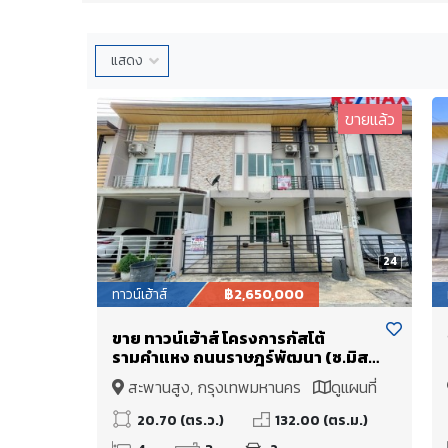
ขายแล้ว
24
ทาวน์เฮ้าส์
฿2,650,000
ขาย ทาวน์เฮ้าส์ โครงการกัสโต้
รามคำแหง ถนนราษฎร์พัฒนา (ซ.มิส
ทีน) ต่อเติมห้องครัว เดินทางสะดวก
สะพานสูง, กรุงเทพมหานคร
ดูแผนที่
ใกล้ถนนวงแหวนรอบนอกฝั่งตะวัน
ออก - ใกล้มอเตอร์เวย์ กรุงเทพ-
20.70 (ตร.ว.)
132.00 (ตร.ม.)
ชลบุรี