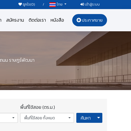
ถูกใจ(
0
)
/
เข้าสู่ระบบ
ไทย
า
สมัครงาน
ติดต่อเรา
หนังสือ
ประกาศขาย
์ ถนน ราษฎร์พัฒนา
พื้นที่ใช้สอย (ตร.ม.)
Toggle Dropdow
ค้นหา
พื้นที่ใช้สอย ทั้งหมด