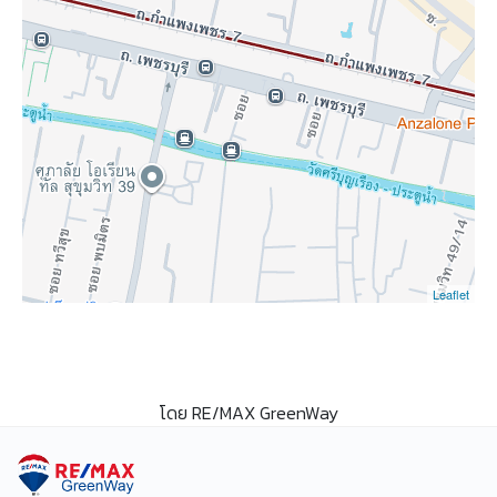
Leaflet
โดย RE/MAX GreenWay