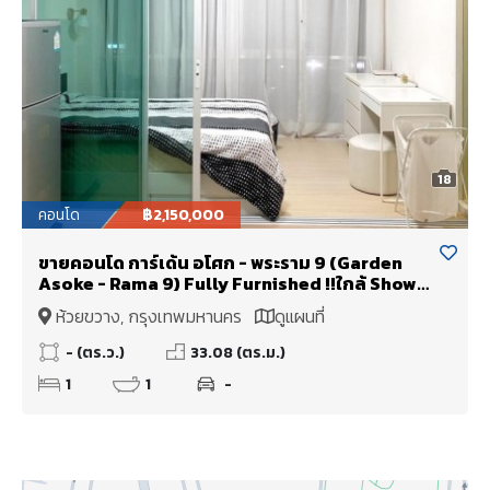
18
คอนโด
฿2,150,000
ขายคอนโด การ์เด้น อโศก - พระราม 9 (Garden
Asoke - Rama 9) Fully Furnished !!ใกล้ Show
DC, RCA เพียง 500 เมตร
ห้วยขวาง, กรุงเทพมหานคร
ดูแผนที่
- (ตร.ว.)
33.08 (ตร.ม.)
1
1
-