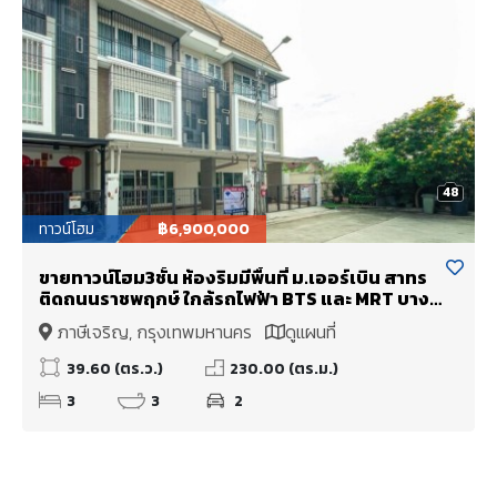
48
ทาวน์โฮม
฿6,900,000
ขายทาวน์โฮม3ชั้น ห้องริมมีพื้นที่ ม.เออร์เบิน สาทร
ติดถนนราชพฤกษ์ ใกล้รถไฟฟ้า BTS และ MRT บาง
หว้า
ภาษีเจริญ, กรุงเทพมหานคร
ดูแผนที่
39.60 (ตร.ว.)
230.00 (ตร.ม.)
3
3
2