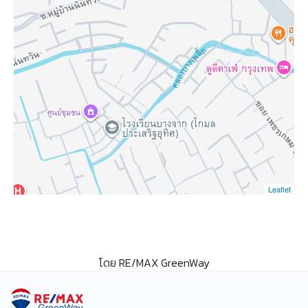
Leaflet
โดย RE/MAX GreenWay