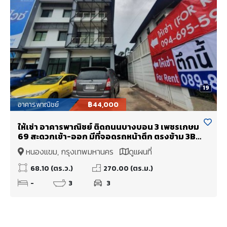
19
อาคารพาณิชย์
฿44,000
ให้เช่า อาคารพาณิชย์ ติดถนนบางบอน 3 เพชรเกษม
69 สะดวกเข้า-ออก มีที่จอดรถหน้าตึก ตรงข้าม 3BB
center point
หนองแขม, กรุงเทพมหานคร
ดูแผนที่
68.10 (ตร.ว.)
270.00 (ตร.ม.)
-
3
3