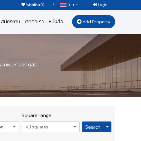
Wishlist(
0
)
/
Login
ไทย
สมัครงาน
ติดต่อเรา
หนังสือ
Add Property
ุงเทพมหานคร ดุสิต
Square range
Toggle Dropdo
Search
on
All squares