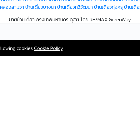
ยวคลองสามวา
บ้านเดี่ยวบางนา
บ้านเดี่ยวทวีวัฒนา
บ้านเดี่ยวทุ่งครุ
บ้านเดี
ขายบ้านเดี่ยว กรุงเทพมหานคร ดุสิต โดย RE/MAX GreenWay
allowing cookies
Cookie Policy
2567 AgentHomeMart.com is Proudly Powered by Greenway Propert