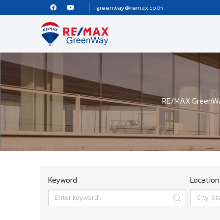
greenway@remax.co.th
RE/MAX GreenWay 
Keyword
Location