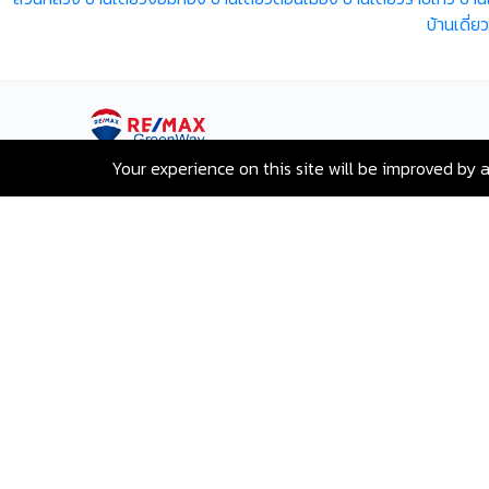
บ้านเดี่
Your experience on this site will be improved by 
เลขที่ 80 ซอยสุขุมวิท 117 ถนนสุขุมวิท
บางเมืองใหม่ เมืองสมุทรปราการ
สมุทรปราการ 10270
Hotline:
+66-2-840-2224, 081-638-
9190
Email:
greenway@remax.co.th
/
ไทย
©