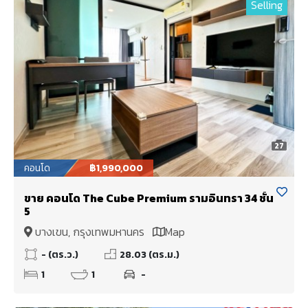
Selling
27
คอนโด
฿1,990,000
ขาย คอนโด The Cube Premium รามอินทรา 34 ชั้น
5
บางเขน, กรุงเทพมหานคร
Map
- (ตร.ว.)
28.03 (ตร.ม.)
1
1
-