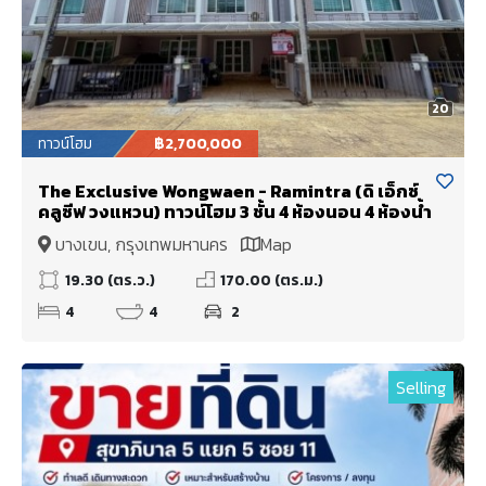
20
ทาวน์โฮม
฿2,700,000
The Exclusive Wongwaen - Ramintra (ดิ เอ็กซ์
คลูซีฟ วงแหวน) ทาวน์โฮม 3 ชั้น 4 ห้องนอน 4 ห้องน้ำ
บางเขน, กรุงเทพมหานคร
Map
19.30 (ตร.ว.)
170.00 (ตร.ม.)
4
4
2
Selling