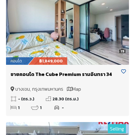
19
คอนโด
฿1,849,000
ขายคอนโด The Cube Premium รามอินทรา 34
บางเขน, กรุงเทพมหานคร
Map
- (ตร.ว.)
28.30 (ตร.ม.)
1
1
-
Selling