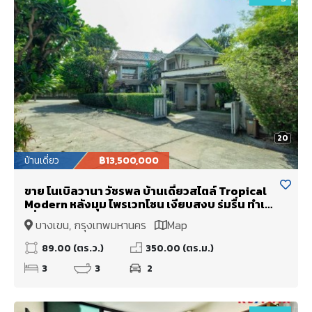
20
บ้านเดี่ยว
฿13,500,000
ขาย โนเบิลวานา วัชรพล บ้านเดี่ยวสไตล์ Tropical
Modern หลังมุม ไพรเวทโซน เงียบสงบ ร่มรื่น ทำเล
เยี่ยม ใกล้ป้อมยาม โครงสร้างดี ราคาพิเศษ
บางเขน, กรุงเทพมหานคร
Map
89.00 (ตร.ว.)
350.00 (ตร.ม.)
3
3
2