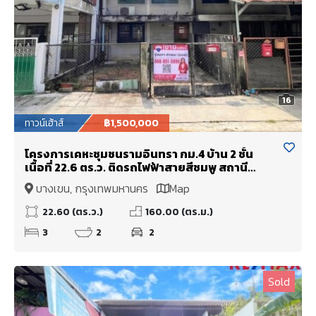
16
ทาวน์เฮ้าส์
฿1,500,000
โครงการเคหะชุมชนรามอินทรา กม.4 บ้าน 2 ชั้น
เนื้อที่ 22.6 ตร.ว. ติดรถไฟฟ้าสายสีชมพู สถานี
มัยลาภ จากหมู่บ้านเพียง 50 เมตร ตรงข้ามหมู่บ้าน
บางเขน, กรุงเทพมหานคร
Map
มี ศูนย์การค้า East Park
22.60 (ตร.ว.)
160.00 (ตร.ม.)
3
2
2
Sold