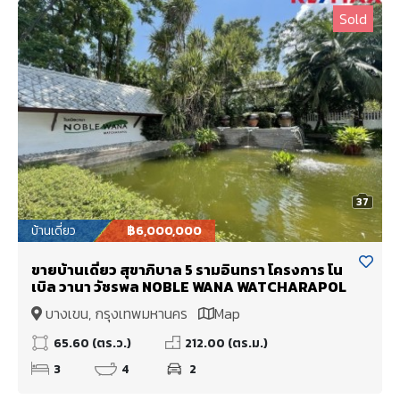
Sold
37
บ้านเดี่ยว
฿6,000,000
ขายบ้านเดี่ยว สุขาภิบาล 5 รามอินทรา โครงการ โน
เบิล วานา วัชรพล NOBLE WANA WATCHARAPOL
บางเขน, กรุงเทพมหานคร
Map
65.60 (ตร.ว.)
212.00 (ตร.ม.)
3
4
2