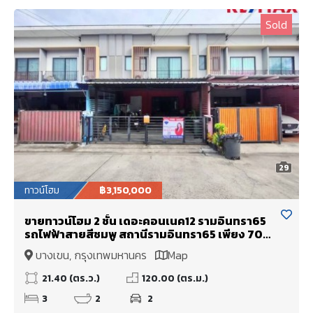
Sold
29
ทาวน์โฮม
฿3,150,000
ขายทาวน์โฮม 2 ชั้น เดอะคอนเนค12 รามอินทรา65
รถไฟฟ้าสายสีชมพู สถานีรามอินทรา65 เพียง 700
เมตร
บางเขน, กรุงเทพมหานคร
Map
21.40 (ตร.ว.)
120.00 (ตร.ม.)
3
2
2