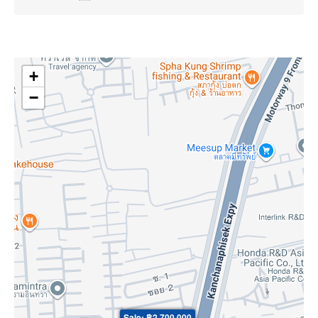
+
−
Sale: ฿2,700,000