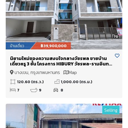
70
บ้านเดี่ยว
฿39,900,000
นิยามใหม่ของความสงบใจกลางวัชรพล ขายบ้าน
เดี่ยวหรู 3 ชั้น โครงการ HIBURY วัชรพล-รามอินทรา
มี Pool Villa และ ลิฟท์บ้าน พร้อมอยู่
บางเขน, กรุงเทพมหานคร
Map
120.60 (ตร.ว.)
1,000.00 (ตร.ม.)
7
9
8
Selling