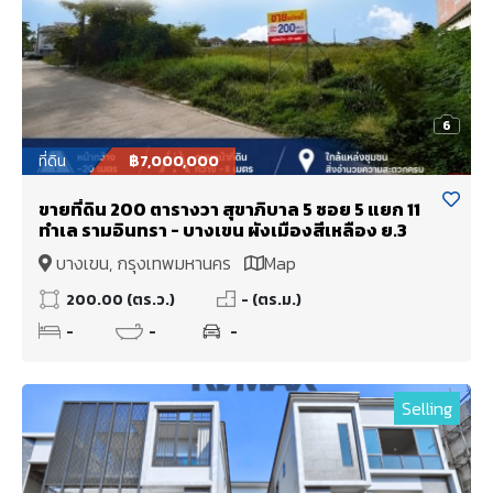
6
ที่ดิน
฿7,000,000
ขายที่ดิน 200 ตารางวา สุขาภิบาล 5 ซอย 5 แยก 11
ทำเล รามอินทรา - บางเขน ผังเมืองสีเหลือง ย.3
บางเขน, กรุงเทพมหานคร
Map
200.00 (ตร.ว.)
- (ตร.ม.)
-
-
-
Selling