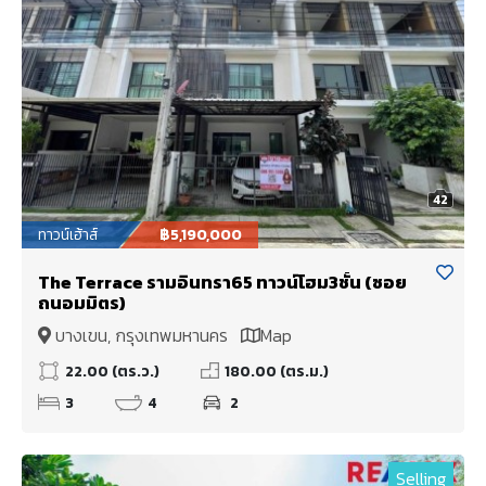
42
ทาวน์เฮ้าส์
฿5,190,000
The Terrace รามอินทรา65 ทาวน์โฮม3ชั้น (ซอย
ถนอมมิตร)
บางเขน, กรุงเทพมหานคร
Map
22.00 (ตร.ว.)
180.00 (ตร.ม.)
3
4
2
Selling