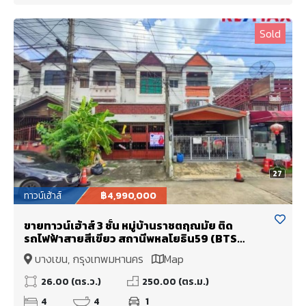
Sold
27
ทาวน์เฮ้าส์
฿4,990,000
ขายทาวน์เฮ้าส์ 3 ชั้น หมู่บ้านราชตฤณมัย ติด
รถไฟฟ้าสายสีเขียว สถานีพหลโยธิน59 (BTS
พหลโยธิน59)
บางเขน, กรุงเทพมหานคร
Map
26.00 (ตร.ว.)
250.00 (ตร.ม.)
4
4
1