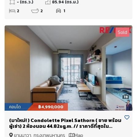
- (ตร.ว.)
85.94 (ตร.ม.)
2
2
1
Sold
19
คอนโด
฿4,990,000
(มาใหม่! ) Condolette Pixel Sathorn ( ขาย พร้อม
ผู้เช่า) 2 ห้องนอน 44.82sq.m. // ราคาดีที่สุดใน
โครงการ หันทางสระว่ายน้ำ ปล่อยเช่าง่าย เครดิตดี
ยานนาวา, กรุงเทพมหานคร
Map