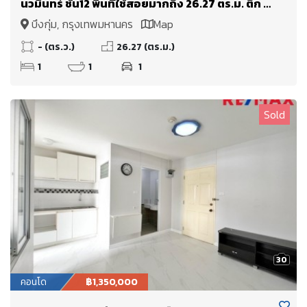
นวมินทร์ ชั้น12 พื้นที่ใช้สอยมากถึง 26.27 ตร.ม. ตึก A1
เข้า-ออกสะดวก
บึงกุ่ม, กรุงเทพมหานคร
Map
- (ตร.ว.)
26.27 (ตร.ม.)
1
1
1
Sold
30
คอนโด
฿1,350,000