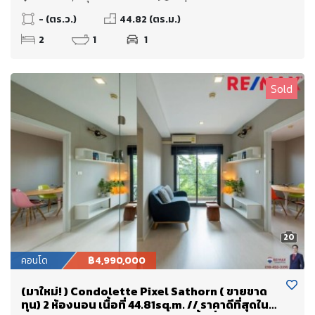
ขอสินเชื่อได้เต็ม 100%)
- (ตร.ว.)
44.82 (ตร.ม.)
2
1
1
Sold
20
คอนโด
฿4,990,000
(มาใหม่! ) Condolette Pixel Sathorn ( ขายขาด
ทุน) 2 ห้องนอน เนื้อที่ 44.81sq.m. // ราคาดีที่สุดใน