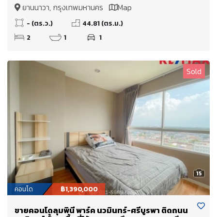
โครงการ ห้องมุม หันทางทิศใต้ ทางพื้นที่สีเขียว บ้าน
ยานนาวา, กรุงเทพมหานคร
Map
เดี่ยวเย็นอากาศ (เครดิตดี ขอสินเชื่อได้เต็ม 100%)
- (ตร.ว.)
44.81 (ตร.ม.)
2
1
1
Sold
15
คอนโด
฿1,390,000
ขายคอนโดลุมพินี พาร์ค นวมินทร์-ศรีบูรพา ติดถนน