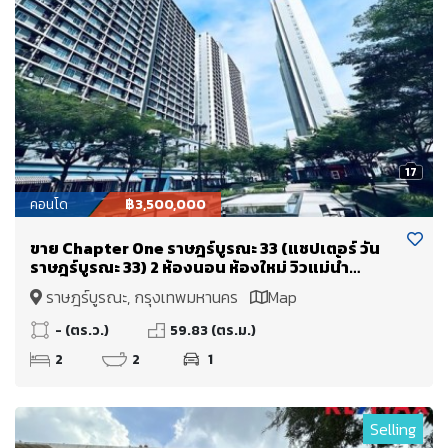
17
คอนโด
฿3,500,000
ขาย Chapter One ราษฎร์บูรณะ 33 (แชปเตอร์ วัน
ราษฎร์บูรณะ 33) 2 ห้องนอน ห้องใหม่ วิวแม่น้ำ
เจ้าพระยา
ราษฎร์บูรณะ, กรุงเทพมหานคร
Map
- (ตร.ว.)
59.83 (ตร.ม.)
2
2
1
Selling