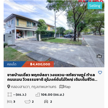
Selling
26
คอนโด
฿4,400,000
ขายบ้านเดี่ยว พฤกษ์ลดา วงแหวน-หทัยราษฎร์ ทำเล
ถนนเมน วิวธรรมชาติ อุโมงค์ต้นไม้ใหญ่ เติมเต็มชีวิต
ด้วยความสงบและผ่อนคลาย
คลองสามวา, กรุงเทพมหานคร
Map
- (ตร.ว.)
106.00 (ตร.ม.)
3
2
2