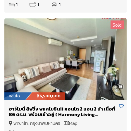
1
1
1
Sold
18
คอนโด
฿6,500,000
ฮาร์โมนี่ ลิฟวิ่ง พหลโยธิน11 คอนโด 2 นอน 2 น้ำ เนื้อที่
86 ตร.ม. พร้อมเข้าอยู่ ( Harmony Living
Phahonyothin 11)
พญาไท, กรุงเทพมหานคร
Map