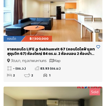
50
คอนโด
฿7,500,000
ขายคอนโด LIFE @ Sukhumvit 67 (คอนโดไลฟ์ แอท
สุขุมวิท 67) ห้องใหญ่ 84 ตร.ม. 2 ห้องนอน 2 ห้องน้ำ
..ใกล้รถไฟฟ้าพระโขนง 200 เมตร
วัฒนา, กรุงเทพมหานคร
Map
- (ตร.ว.)
83.93 (ตร.ม.)
2
2
1
Sold