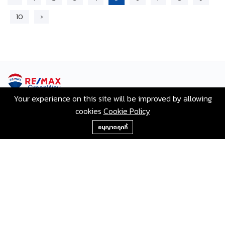
10
›
Your experience on this site will be improved by allowing
เลขที่ 80 ซอยสุขุมวิท 117 ถนนสุขุมวิท บางเมืองใหม่ เมือง
cookies
Cookie Policy
สมุทรปราการ สมุทรปราการ 10270
+66-2-840-2224, 081-638-9190
อนุญาตคุกกี้
Hotline:
+66-2-840-2224, 081-638-9190
Email:
greenway@remax.co.th
/
English
Languages: