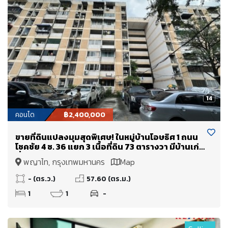
14
คอนโด
฿2,400,000
ขายที่ดินแปลงมุมสุดพิเศษ! ในหมู่บ้านโอษธิศ 1 ถนน
โชคชัย 4 ซ. 36 แยก 3 เนื้อที่ดิน 73 ตารางวา มีบ้านเก่า
ที่ไม่ได้คิดมูลค่า
พญาไท, กรุงเทพมหานคร
Map
- (ตร.ว.)
57.60 (ตร.ม.)
1
1
-