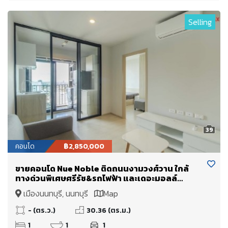
Selling
39
คอนโด
฿2,850,000
ขายคอนโด Nue Noble ติดถนนงามวงศ์วาน ใกล้
ทางด่วนพิเศษศรีรัช&รถไฟฟ้า และเดอะมอลล์
งามวงศ์วาน
เมืองนนทบุรี, นนทบุรี
Map
- (ตร.ว.)
30.36 (ตร.ม.)
1
1
1