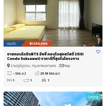
21
คอนโด
฿1,550,000
ขายคอนโดติดBTS อิซซี่ คอนโดสุขสวัสดิ์ (ISSI
Condo Suksawat) ราคาดีที่สุดในโครงการ
ราษฎร์บูรณะ, กรุงเทพมหานคร
Map
- (ตร.ว.)
25.16 (ตร.ม.)
1
1
1
Selling