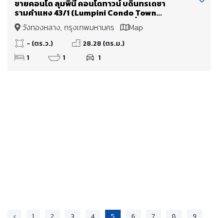
ขายคอนโด ลุมพินี คอนโดทาวน์ บดินทรเดชา
รามคำแหง 43/1 (Lumpini Condo Town
Bodindecha Ramkhamhaeng) ที่สุดแห่งทำเล ใกล้
วังทองหลาง, กรุงเทพมหานคร
Map
โรงเรียนบดินทรเดชา (สิงห์ สิงหเสนี) เพียง 2 นาที
- (ตร.ว.)
28.28 (ตร.ม.)
1
1
1
‹
1
2
3
4
5
6
7
8
9