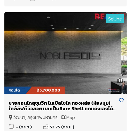
Selling
21
คอนโด
฿5,700,000
ขายคอนโดสุขุมวิท โนเบิลโซโล ทองหล่อ (ห้องมุม)
ใกล้ลิฟต์ วิวสวย และเป็นBare Shell ตกแต่งเองได้
ตามความชอบ ใกล้ BTS ทองหล่อ
วัฒนา, กรุงเทพมหานคร
Map
- (ตร.ว.)
52.75 (ตร.ม.)