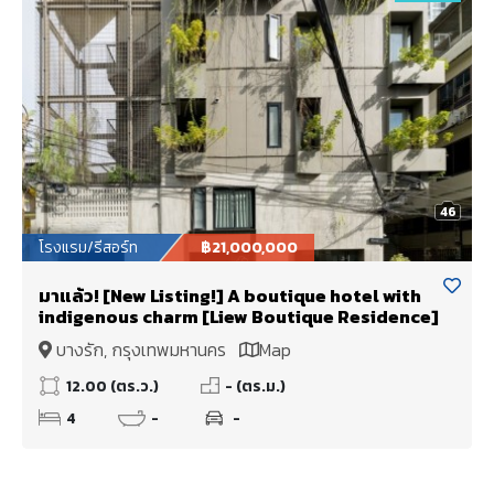
46
โรงแรม/รีสอร์ท
฿21,000,000
มาแล้ว! [New Listing!] A boutique hotel with
indigenous charm [Liew Boutique Residence]
บางรัก, กรุงเทพมหานคร
Map
12.00 (ตร.ว.)
- (ตร.ม.)
4
-
-