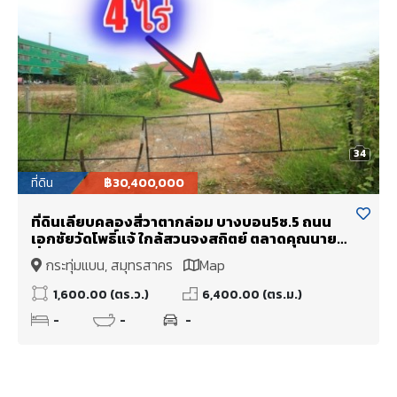
34
ที่ดิน
฿30,400,000
ที่ดินเลียบคลองสี่วาตากล่อม บางบอน5ซ.5 ถนน
เอกชัยวัดโพธิ์แจ้ ใกล้สวนจงสถิตย์ ตลาดคุณนาย
ที่ดินถมแล้ว 4ไร่ สร้างโรงงาน โกดัง หอพัก
กระทุ่มแบน, สมุทรสาคร
Map
1,600.00 (ตร.ว.)
6,400.00 (ตร.ม.)
-
-
-