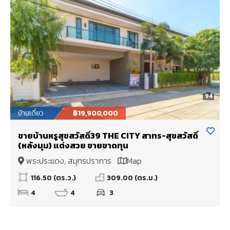
94
บ้านเดี่ยว
฿19,900,000
ขายบ้านหรูสุขสวัสดิ์39 THE CITY สาทร-สุขสวัสดิ์
(หลังมุม) แต่งสวย ขายขาดทุน
พระประแดง, สมุทรปราการ
Map
116.50 (ตร.ว.)
309.00 (ตร.ม.)
4
4
3