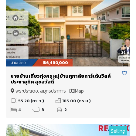
26
บ้านเดี่ยว
฿6,480,000
ขายบ้านเดี่ยวทุ่งครุ หมู่บ้านศุภาลัยการ์เด้นวิลล์
ประชาอุทิศ สุขสวัสดิ์
พระประแดง, สมุทรปราการ
Map
55.20 (ตร.ว.)
185.00 (ตร.ม.)
4
3
2
Selling