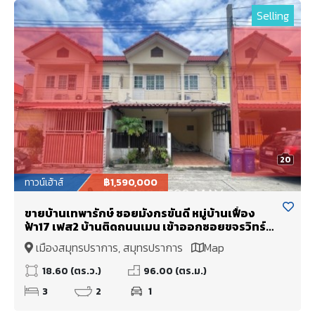
Selling
20
ทาวน์เฮ้าส์
฿1,590,000
ขายบ้านเทพารักษ์ ซอยมังกรขันดี หมู่บ้านเฟื่อง
ฟ้า17 เฟส2 บ้านติดถนนเมน เข้าออกซอยขจรวิทร์
แพรกษา บางพลี สมุทรปราการ
เมืองสมุทรปราการ, สมุทรปราการ
Map
18.60 (ตร.ว.)
96.00 (ตร.ม.)
3
2
1