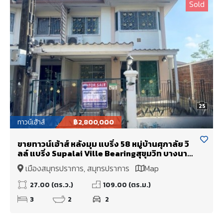
Sold
25
ทาวน์เฮ้าส์
฿2,800,000
ขายทาวน์เฮ้าส์ หลังมุม แบริ่ง 58 หมู่บ้านศุภาลัย วิ
ลล์ แบริ่ง Supalai Ville Bearingสุขุมวิท บางนา
อ่อนนุช สุวรรณภูมิ BTS สายสีเขียวและสายสี
เมืองสมุทรปราการ, สมุทรปราการ
Map
เหลือง ใกล้โรงเรียนเซนต์โยเซฟ โรงเรียนนานาชาติ
และสนามบินสุวรรณภูมิ
27.00 (ตร.ว.)
109.00 (ตร.ม.)
3
2
2