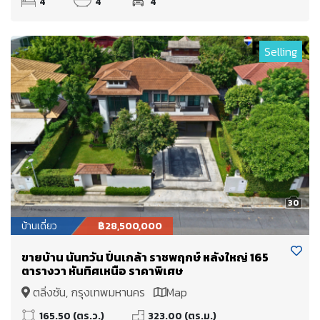
4
4
4
Selling
30
บ้านเดี่ยว
฿28,500,000
ขายบ้าน นันทวัน ปิ่นเกล้า ราชพฤกษ์ หลังใหญ่ 165
ตารางวา หันทิศเหนือ ราคาพิเศษ
ตลิ่งชัน, กรุงเทพมหานคร
Map
165.50 (ตร.ว.)
323.00 (ตร.ม.)