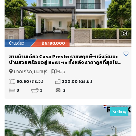
24
บ้านเดี่ยว
฿6,190,000
ขายบ้านเดี่ยว Casa Presto ราชพฤกษ์–แจ้งวัฒนะ
บ้านสวยพร้อมอยู่ Built-in ทั้งหลัง ราคาถูกที่สุดใน
โครงการ
ปากเกร็ด, นนทบุรี
Map
50.60 (ตร.ว.)
200.00 (ตร.ม.)
3
3
2
Selling