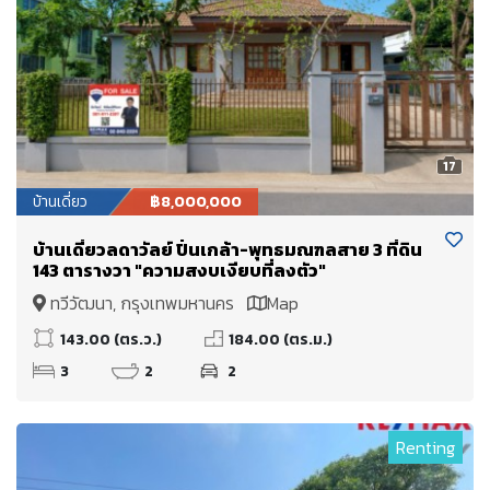
17
บ้านเดี่ยว
฿8,000,000
บ้าน​เดี่ยว​ลดา​วัลย์ ปิ่น​เก​ล้า​-พุทธ​มณฑล​สาย​ 3 ที่ดิน​
143 ตาราง​วา​ "ความสงบเงียบที่ลงตัว"
ทวีวัฒนา, กรุงเทพมหานคร
Map
143.00 (ตร.ว.)
184.00 (ตร.ม.)
3
2
2
Renting