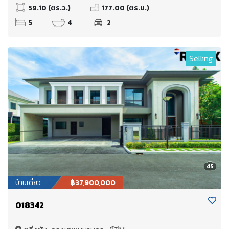
59.10 (ตร.ว.)
177.00 (ตร.ม.)
5
4
2
Selling
45
บ้านเดี่ยว
฿37,900,000
018342