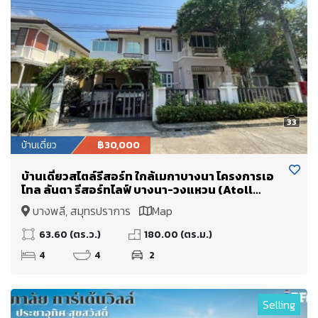
33
บ้านเดี่ยว
฿30,000
บ้านเดี่ยวสไตล์รีสอร์ท ใกล้เมกาบางนา โครงการเอ
โทล ลันตา รีสอร์ทไลฟ์ บางนา-วงแหวน (Atoll
Lanta Resort Life Bangna-Wongwaen)
บางพลี, สมุทรปราการ
Map
63.60 (ตร.ว.)
180.00 (ตร.ม.)
4
4
2
Selling