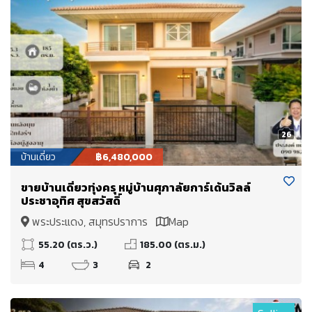
26
บ้านเดี่ยว
฿6,480,000
ขายบ้านเดี่ยวทุ่งครุ หมู่บ้านศุภาลัยการ์เด้นวิลล์
ประชาอุทิศ สุขสวัสดิ์
พระประแดง, สมุทรปราการ
Map
55.20 (ตร.ว.)
185.00 (ตร.ม.)
4
3
2