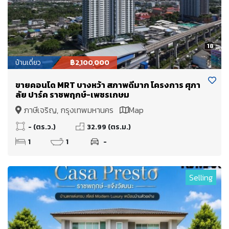
18
บ้านเดี่ยว
฿2,100,000
ขายคอนโด MRT บางหว้า สภาพดีมาก โครงการ ศุภา
ลัย ปาร์ค ราชพฤกษ์-เพชรเกษม
ภาษีเจริญ, กรุงเทพมหานคร
Map
- (ตร.ว.)
32.99 (ตร.ม.)
1
1
-
Selling