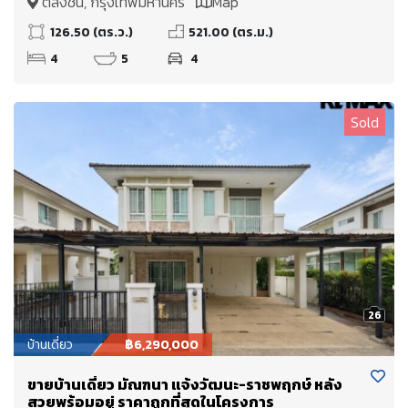
ตลิ่งชัน, กรุงเทพมหานคร
Map
126.50 (ตร.ว.)
521.00 (ตร.ม.)
4
5
4
Sold
26
บ้านเดี่ยว
฿6,290,000
ขายบ้านเดี่ยว มัณฑนา แจ้งวัฒนะ-ราชพฤกษ์ หลัง
สวยพร้อมอยู่ ราคาถูกที่สุดในโครงการ