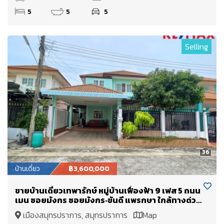
5
5
5
Selling
36
บ้านเดี่ยว
฿3,600,000
ขายบ้านเดี่ยวเทพารักษ์ หมู่บ้านเฟื่องฟ้า 9 เฟส 5 ถนน
เมน ซอยมังกร ซอยมังกร‑ขันดี แพรกษา ใกล้ทางด่วน
และสนามบินสุวรรณภูมิ
เมืองสมุทรปราการ, สมุทรปราการ
Map