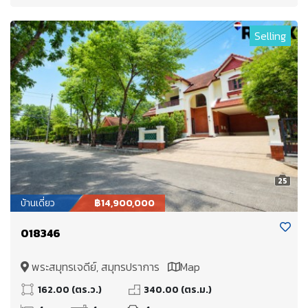
Selling
25
บ้านเดี่ยว
฿14,900,000
018346
พระสมุทรเจดีย์, สมุทรปราการ
Map
162.00 (ตร.ว.)
340.00 (ตร.ม.)