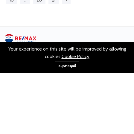
10
...
20
21
›
Your experience on this site will be improved by allowing
เลขที่ 80 ซอยสุขุมวิท 117 ถนนสุขุมวิท บางเมืองใหม่ เมือง
cookies
Cookie Policy
สมุทรปราการ สมุทรปราการ 10270
+66-2-840-2224, 081-638-9190
อนุญาตคุกกี้
Hotline:
+66-2-840-2224, 081-638-9190
Email:
greenway@remax.co.th
/
English
Languages:
©2567 AgentHomeMart.com is Proudly Powered by
Greenway Property.