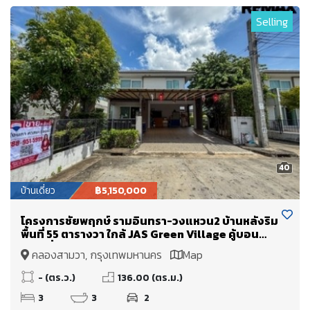
Selling
40
บ้านเดี่ยว
฿5,150,000
โครงการชัยพฤกษ์ รามอินทรา-วงแหวน2 บ้านหลังริม
พื้นที่ 55 ตารางวา ใกล้ JAS Green Village คู้บอน
และ เชื่อมต่อถนนวงแหวนกาญจนาภิเษก - ทางด่วน
คลองสามวา, กรุงเทพมหานคร
Map
จตุโชติ
- (ตร.ว.)
136.00 (ตร.ม.)
3
3
2