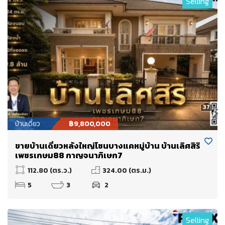
Selling
37
บ้านเดี่ยว
฿9,800,000
ขายบ้านเดี่ยวหลังใหญ่โซนบางแคหมู่บ้าน บ้านเลิศสิริ
เพชรเกษม88 กาญจนาภิเษก7
112.80 (ตร.ว.)
324.00 (ตร.ม.)
5
3
2
Selling