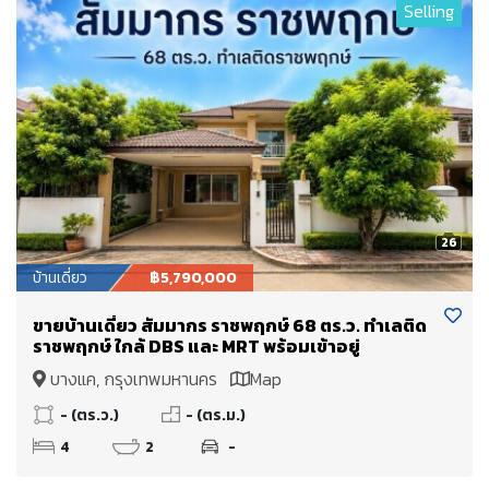
Selling
26
บ้านเดี่ยว
฿5,790,000
ขายบ้านเดี่ยว สัมมากร ราชพฤกษ์ 68 ตร.ว. ทำเลติด
ราชพฤกษ์ ใกล้ DBS และ MRT พร้อมเข้าอยู่
บางแค, กรุงเทพมหานคร
Map
- (ตร.ว.)
- (ตร.ม.)
4
2
-