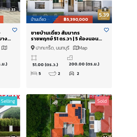
33
8
บ้านเดี่ยว
฿5,390,000
-
ขายบ้านเดี่ยว สัมมากร
บาง
ราชพฤกษ์ 51 ตร.วา | 5 ห้องนอน
ข้า
มีห้องนอนล่าง ใกล้ MRT บางรัก
ร
ปากเกร็ด, นนทบุรี
Map
ใหญ่ อยู่ใกล้โรงเรียนนานาชาติ
DBS
.ม.)
200.00 (ตร.ม.)
51.00 (ตร.ว.)
5
2
2
Selling
Sold