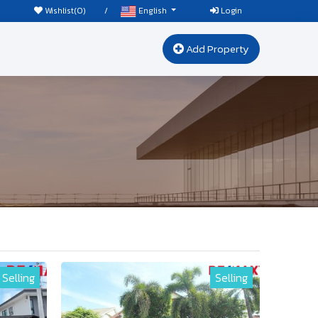
Wishlist(
0
)
/
Login
English
Add Property
Selling
Selling