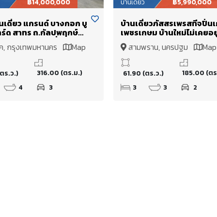
฿14,000,000
บ้านเดี่ยว
฿5,990,000
นเดี่ยว แกรนด์ บางกอก บู
บ้านเดี่ยวภัสสรเพรสทีจปิ่นเ
าร์ด สาทร ถ.กัลปพฤกษ์
เพชรเกษม บ้านใหม่ไม่เคยอยู
70.1 ตร.ว. ขายต่ำกว่าทุน
ขายขาดทุน พร้อมเฟอร์นิเจอ
ค, กรุงเทพมหานคร
Map
สามพราน, นครปฐม
Map
บิ้วท์อิน แอร์ ตู้เย็น บ้านสภา
พร้อมอยู่ 61.9ตารางวา ซ.5ต
โครงการ ราคาเจรจาได้
316.00 (ตร.ม.)
185.00 (ตร
ตร.ว.)
61.90 (ตร.ว.)
4
3
3
3
2