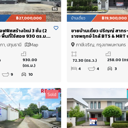
95
฿27,000,000
บ้านเดี่ยว
฿19,900,000
ฟฟิศสร้างใหม่ 3 ชั้น (2
ขายบ้านเดี่ยว ปริญญ์ สาทร
พื้นที่ใช้สอย 930 ตร.ม.
ราชพฤกษ์ ใกล้ BTS & MRT 
อดรถได้กว่า 10 คัน บน
หว้า หลังมุม บ้านใหม่ ไม่เคยเ
กา, ปทุมธานี
Map
ภาษีเจริญ, กรุงเทพมหานค
ล้ BTS แยกคปอ. และ
อยู่ 72.3 ตร.ว.
Map
องเพียง 5 นาที
930.00
258.00 (ตร
0
72.30 (ตร.ว.)
(ตร.ม.)
4
4
3
9
10
Sold