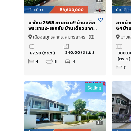
18
บ้านเดี่ยว
฿3,600,000
บ้านเดี่ยว
มาใหม่ 2568 ขายด่วน!! บ้านลลิล
ขายบ้า
พระราม2-เอกชัย บ้านเดี่ยว ราคา
64 บ้าน
เพียง 3ล้านต้น 67.5 ตร.วา หลัง
แปลงให
เมืองสมุทรสาคร, สมุทรสาคร
บางแ
ใหญ่ ทิศใต้ ถูกสุดในโครงการ ค่า
7 ห้องน
Map
ส่วนกลาง12,240บาท/ปี ใกล้
ไม้แท้ 
ทางด่วน เข้าเมืองง่าย
เหมาะ
240.00 (ตร.ม.)
67.50 (ตร.ว.)
300.0
ขนาดให
(ตร.ว.)
อาณาเ
4
5
4
7
Selling
34