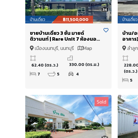
34
บ้านเดี่ยว
฿11,500,000
บ้านเดี่ยว
ขายบ้านเดี่ยว 3 ชั้น มายด์
บ้าน/ออ
ติวานนท์ | Rare Unit 7 ห้องนอน
อาคาร) 
ครัวพรีเมียม ติดสวนส่วนตัว หน้า
พร้อมจ
เมืองนนทบุรี, นนทบุรี
Map
ลำลูก
บ้านไม่ชนใคร ใกล้ MRT กระทรวง
ทำเลใก
สาธารณสุข
ดอนเมื
330.00 (ตร.ม.)
62.40 (ตร.ว.)
228.0
(ตร.ว.)
7
5
4
5
Sold