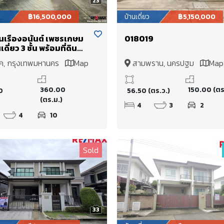
23
฿16,500,000
บ้านเดี่ยว
฿5,150,000
นเรืองอนันต์ เพชรเกษม
018019
เดี่ยว 3 ชั้น พร้อมที่ดิน
ญ่ รวม 300 ตร.วา ได้ถึง
ค, กรุงเทพมหานคร
Map
สามพราน, นครปฐม
Map
อน คุ้มค่าด้วยวัสดุอย่างดี
ทั้งหลัง บ้านเหมือนใหม่
ทำออฟฟิศ หรือครอบครัว
360.00
150.00 (ตร
0
56.50 (ตร.ว.)
ญ่ สร้างบ้านแยกใน
(ตร.ม.)
ขตเดียวกัน
4
3
2
4
10
Sold
33