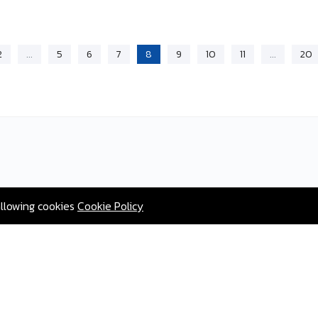
2
...
5
6
7
8
9
10
11
...
20
allowing cookies
Cookie Policy