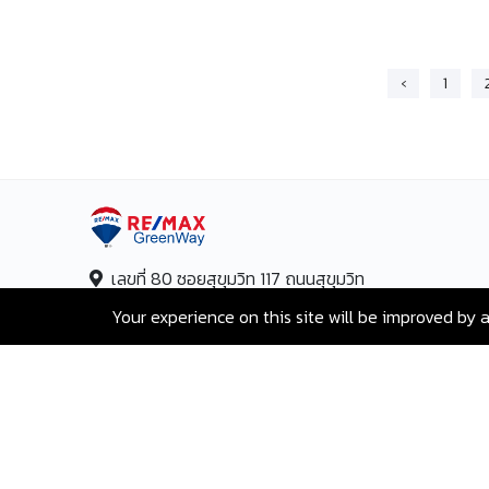
‹
1
เลขที่ 80 ซอยสุขุมวิท 117 ถนนสุขุมวิท
บางเมืองใหม่ เมืองสมุทรปราการ
Your experience on this site will be improved by 
สมุทรปราการ 10270
Hotline:
+66-2-840-2224, 081-638-
9190
Email:
greenway@remax.co.th
/