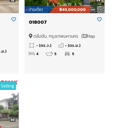
18
34
บ้านเดี่ยว
฿65,000,000
018007
ตลิ่งชัน, กรุงเทพมหานคร
Map
- (ตร.ว.)
- (ตร.ม.)
.ม.)
4
5
5
Selling
40