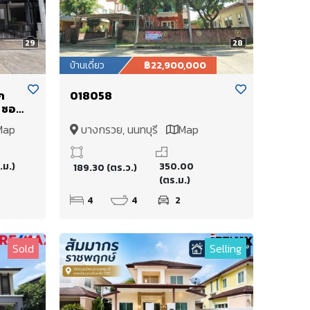
29
28
บ้านเดี่ยว
฿22,900,000
ก
018058
3 ซอย
Map
บางกรวย, นนทบุรี
Map
.ม.)
350.00
189.30 (ตร.ว.)
(ตร.ม.)
4
4
2
Sold
Selling