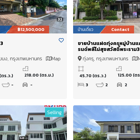
32
฿12,500,000
บ้านเดี่ยว
Contact
3
ขายบ้านแฝดทุ่งครุหมู่บ้านแ
รนด์พลีโน่สุขสวัสดิ์พระราม
ประชาอุทิศ60 หลังมุม
ขนง, กรุงเทพมหานคร
Map
ทุ่งครุ, กรุงเทพมหานคร
218.00 (ตร.ม.)
125.00 (ตร
(ตร.ว.)
45.70 (ตร.ว.)
-
-
3
2
2
Selling