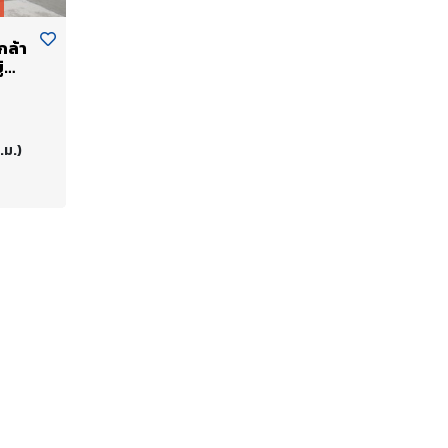
กล้า
่
ร์
พดี
้น
.ม.)