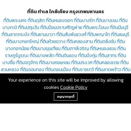
ที่ดิน ทำเล ใกล้เคียง กรุงเทพมหานคร
ที่ดินพระนคร
ที่ดินดุสิต
ที่ดินหนองจอก
ที่ดินบางรัก
ที่ดินบางเขน
ที่ดิน
บางกะปิ
ที่ดินปทุมวัน
ที่ดินป้อมปราบศัตรูพ่าย
ที่ดินพระโขนง
ที่ดินมีนบุรี
ที่ดินลาดกระบัง
ที่ดินยานนาวา
ที่ดินสัมพันธวงศ์
ที่ดินพญาไท
ที่ดินธนบุรี
ที่ดินบางกอกใหญ่
ที่ดินห้วยขวาง
ที่ดินคลองสาน
ที่ดินตลิ่งชัน
ที่ดิน
บางกอกน้อย
ที่ดินบางขุนเทียน
ที่ดินภาษีเจริญ
ที่ดินหนองแขม
ที่ดิน
ราษฎร์บูรณะ
ที่ดินบางพลัด
ที่ดินดินแดง
ที่ดินบึงกุ่ม
ที่ดินสาทร
ที่ดิน
บางซื่อ
ที่ดินจตุจักร
ที่ดินบางคอแหลม
ที่ดินประเวศ
ที่ดินคลองเตย
ที่ดิน
สวนหลวง
ที่ดินจอมทอง
ที่ดินดอนเมือง
ที่ดินราชเทวี
ที่ดินลาดพร้าว
ที่ดิน
วัฒนา
ที่ดินบางแค
ที่ดินหลักสี่
ที่ดินสายไหม
ที่ดินคันนายาว
ที่ดินสะพาน
Your experience on this site will be improved by allowing
สูง
ที่ดินวังทองหลาง
ที่ดินคลองสามวา
ที่ดินบางนา
ที่ดินทวีวัฒนา
ที่ดิน
cookies
Cookie Policy
ทุ่งครุ
ที่ดินบางบอน
+66-2-840-2224, 081-638-9190
อนุญาตคุกกี้
ขายที่ดิน กรุงเทพมหานคร ป้อมปราบศัตรูพ่าย โดย RE/MAX GreenWay