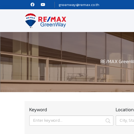
greenway@remax.co.th
RE/MAX GreenWay 
Keyword
Location