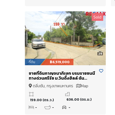
Sold
29
ที่ดิน
฿6,519,000
ขายที่ดินกาญจนาภิเษก บรมราชชนนี
ทางด่วนศรีรัช ม.วินดิ้งฮิลล์ ต้น
โครงการ แปลงมุม 159วา เหมาะสร้าง
ตลิ่งชัน, กรุงเทพมหานคร
Map
บ้าน สำนักงาน
636.00 (ตร.ม.)
159.00 (ตร.ว.)
-
-
-