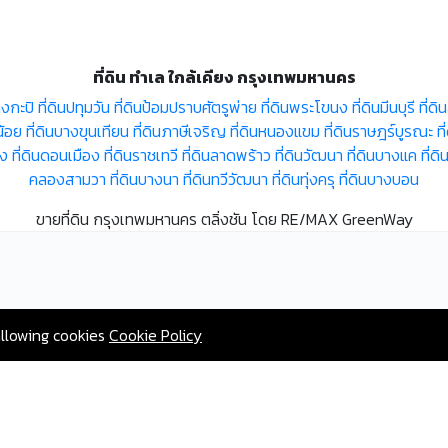
ที่ดิน ทำเล ใกล้เคียง กรุงเทพมหานคร
างกะปิ
ที่ดินปทุมวัน
ที่ดินป้อมปราบศัตรูพ่าย
ที่ดินพระโขนง
ที่ดินมีนบุรี
ที่ด
น้อย
ที่ดินบางขุนเทียน
ที่ดินภาษีเจริญ
ที่ดินหนองแขม
ที่ดินราษฎร์บูรณะ
ท
อง
ที่ดินดอนเมือง
ที่ดินราชเทวี
ที่ดินลาดพร้าว
ที่ดินวัฒนา
ที่ดินบางแค
ที่ดิ
คลองสามวา
ที่ดินบางนา
ที่ดินทวีวัฒนา
ที่ดินทุ่งครุ
ที่ดินบางบอน
ขายที่ดิน กรุงเทพมหานคร ตลิ่งชัน โดย RE/MAX GreenWay
allowing cookies
Cookie Policy