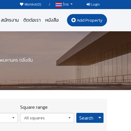
Wishlist(
0
)
/
Login
ไทย
สมัครงาน
ติดต่อเรา
หนังสือ
Add Property
พมหานคร ตลิ่งชัน
Square range
Toggle Dropdo
Search
All squares