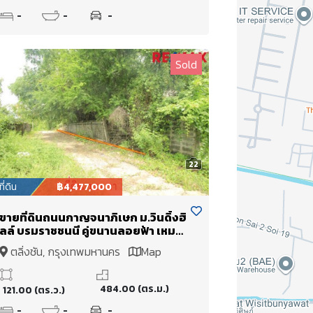
-
-
-
Sold
22
ที่ดิน
฿4,477,000
ขายที่ดินถนนกาญจนาภิเษก ม.วินดิ้งฮิ
ลล์ บรมราชชนนี คู่ขนานลอยฟ้า เหมาะ
สร้างบ้าน 121วา ใกล้ทางด่วนศรีรัช
ตลิ่งชัน, กรุงเทพมหานคร
Map
สายใต้ใหม่ หมู่บ้านติดถนนใหญ่ เดิน
ทางสะดวก ราคาถูก
484.00 (ตร.ม.)
121.00 (ตร.ว.)
-
-
-