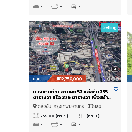
-
-
-
Selling
4
ที่ดิน
฿12,750,000
แบ่งขายที่ดินสวนผัก 52 ตลิ่งชัน 255
ตารางวา หรือ 376 ตารางวา เพื่อสร้าง
บ้านพักอาศัย สำนักงานส่วนตัว ใกล้
ตลิ่งชัน, กรุงเทพมหานคร
Map
จุดขึ้นลงทางด่วนศรีรัช ราคา 50,000
บาท/ตารางวา
255.00 (ตร.ว.)
- (ตร.ม.)
-
-
-