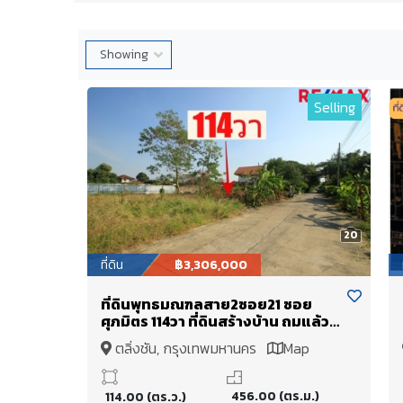
Selling
20
ที่ดิน
฿3,306,000
ที่ดินพุทธมณฑลสาย2ซอย21 ซอย
ศุภมิตร 114วา ที่ดินสร้างบ้าน ถมแล้ว
ใกล้ถนนพระเทพตัดใหม่ ทำเลน่าอยู่
ตลิ่งชัน, กรุงเทพมหานคร
Map
เงียบสงบเป็นส่วนตัว เดินทางสะดวก
ขายถูก
456.00 (ตร.ม.)
114.00 (ตร.ว.)