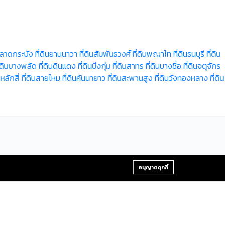
ินลาดกระบัง
ที่ดินยานนาวา
ที่ดินสัมพันธวงศ์
ที่ดินพญาไท
ที่ดินธนบุรี
ที่ดิน
ี่ดินบางพลัด
ที่ดินดินแดง
ที่ดินบึงกุ่ม
ที่ดินสาทร
ที่ดินบางซื่อ
ที่ดินจตุจักร
นหลักสี่
ที่ดินสายไหม
ที่ดินคันนายาว
ที่ดินสะพานสูง
ที่ดินวังทองหลาง
ที่ดิน
+66-2-840-2224, 081-638-9190
อนุญาตคุกกี้