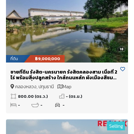
18
ที่ดิน
฿9,000,000
ขายที่ดิน รังสิต-นครนายก รังสิตคลองสาม เนื้อที่ 2
ไร่ พร้อมสิ่งปลูกสร้าง ใกล้ถนนหลัก ผังเมืองสีชมพู
รูปแปลงสี่เหลี่ยมผืนผ้า ขายถูก สร้าง Low Rise
คลองหลวง, ปทุมธานี
Map
หรือไว้ทำเป็นโกดังได้
800.00 (ตร.ว.)
- (ตร.ม.)
-
-
-
Selling