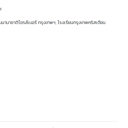
ช
ช
นนานาชาติโชรส์เบอรี กรุงเทพฯ, โรงเรียนกรุงเทพคริสเตียน