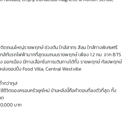
ิดถนนใหญ่ราชพฤกษ์ ช่วงต้น ใกล้สาทร สีลม ใกล้ทางพิเศษศรี
ใกล้กับรถไฟฟ้ามากที่สุดบนถนนราชพฤกษ์ เพียง 1.2 กม. จาก BTS
ือง ออกเมือง มีทางเลือกในการเดินทางได้ทั้ง ราชพฤกษ์ กัลปพฤกษ์
่งชอปปิ้ง Food Villa, Central Westville
่ำกว่าทุน!
ีวิตของครอบครัวยุคใหม่ บ้านหลังนี้คือคำตอบที่ลงตัวที่สุด ทั้ง
คาด
500,000 บาท