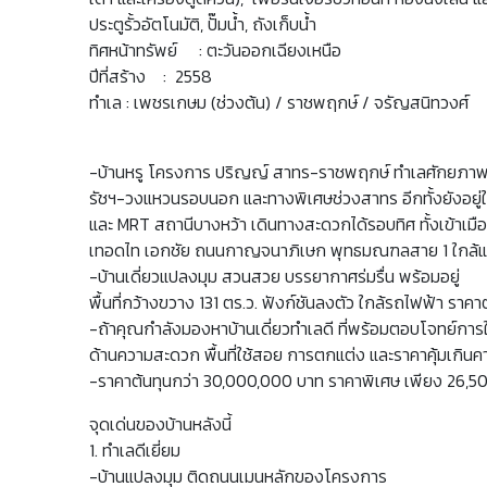
ประตูรั้วอัตโนมัติ, ปั๊มน้ำ, ถังเก็บน้ำ
ทิศหน้าทรัพย์ : ตะวันออกเฉียงเหนือ
ปีที่สร้าง : 2558
ทำเล : เพชรเกษม (ช่วงต้น) / ราชพฤกษ์ / จรัญสนิทวงศ์
-บ้านหรู โครงการ ปริญญ์ สาทร-ราชพฤกษ์ ทำเลศักยภาพต
รัชฯ-วงแหวนรอบนอก และทางพิเศษช่วงสาทร อีกทั้งยังอยู่
และ MRT สถานีบางหว้า เดินทางสะดวกได้รอบทิศ ทั้งเข้าเม
เทอดไท เอกชัย ถนนกาญจนาภิเษก พุทธมณฑลสาย 1 ใกล้แหล
-บ้านเดี่ยวแปลงมุม สวนสวย บรรยากาศร่มรื่น พร้อมอยู่
พื้นที่กว้างขวาง 131 ตร.ว. ฟังก์ชันลงตัว ใกล้รถไฟฟ้า ราคาต
-ถ้าคุณกำลังมองหาบ้านเดี่ยวทำเลดี ที่พร้อมตอบโจทย์การใช้ช
ด้านความสะดวก พื้นที่ใช้สอย การตกแต่ง และราคาคุ้มเกิน
-ราคาต้นทุนกว่า 30,000,000 บาท ราคาพิเศษ เพียง 26,
จุดเด่นของบ้านหลังนี้
1. ทำเลดีเยี่ยม
-บ้านแปลงมุม ติดถนนเมนหลักของโครงการ