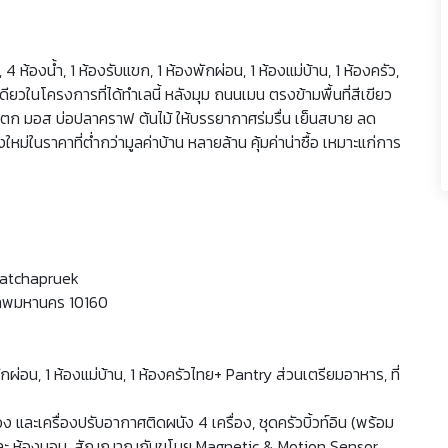
, 4 ห้องน้ำ, 1 ห้องรับแขก, 1 ห้องพักผ่อน, 1 ห้องแม่บ้าน, 1 ห้องครัว,
ียวในโครงการที่ได้ทำเลนี้ หลังมุม ถนนเมน ตรงข้ามพื้นที่สีเขียว
ตก มอส บ่อปลาคราฟ ต้นไม้ ให้บรรยากาศร่มรื่น เย็นสบาย ลด
งใหม่ในราคาที่ต่ำกว่ามูลค่าบ้าน หลายล้าน คุ้มค่าน่าซื้อ เหมาะแก่การ
atchapruek
งเทพมหานคร 10160
ผ่อน, 1 ห้องแม่บ้าน, 1 ห้องครัวไทย+ Pantry ส่วนเตรียมอาหาร, ที่
และเครื่องปรับอากาศติดผนัง 4 เครื่อง, ชุดครัวบิ้วท์อิน (พร้อม
งเล่น และ ห้องนอน, สัญญาณกันขโมย Magnetic & Motion Sensor,