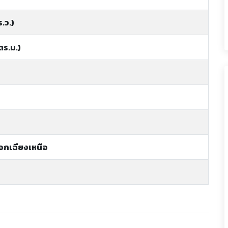
.ว.)
ตร.ม.)
อกเฉียงเหนือ