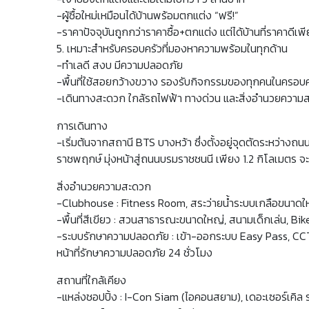
-ผู้ซื้อใหม่เหมือนได้บ้านพร้อมตกแต่ง “ฟรี!”
-ราคาปัจจุบันถูกกว่าราคาซื้อ+ตกแต่ง แต่ได้บ้านที่ราคาดี
5. เหมาะสำหรับครอบครัวที่มองหาความพร้อมในทุกด้าน
-ทำเลดี สงบ มีความปลอดภัย
-พื้นที่ใช้สอยกว้างขวาง รองรับกิจกรรมของทุกคนในครอบค
-เดินทางสะดวก ใกล้รถไฟฟ้า ทางด่วน และสิ่งอำนวยความ
การเดินทาง
-เริ่มต้นจากสถานี BTS บางหว้า ซึ่งตั้งอยู่จุดตัดระหว่
ราชพฤกษ์ มุ่งหน้าสู่ถนนบรมราชชนนี เพียง 1.2 กิโลเมตร 
สิ่งอำนวยความสะดวก
-Clubhouse : Fitness Room, สระว่ายน้ำระบบเกลือขนาดใ
-พื้นที่สีเขียว : สวนสาธารณะขนาดใหญ่, สนามเด็กเล่น, Bi
-ระบบรักษาความปลอดภัย : เข้า-ออกระบบ Easy Pass, CCT
หน้าที่รักษาความปลอดภัย 24 ชั่วโมง
สถานที่ใกล้เคียง
-แหล่งชอปปิ้ง : I-Con Siam (ไอคอนสยาม), เดอะเซอร์เคิล