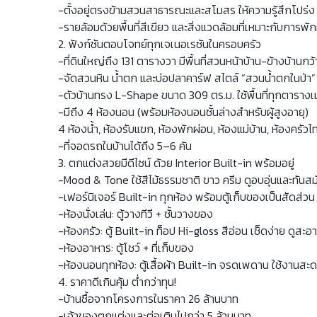
-ตั้งอยู่ตรงข้ามสวนสาธารณะและสโมสร ให้ความรู้สึกโปร่ง
-รายล้อมด้วยพื้นที่สีเขียว และสิ่งแวดล้อมที่เหมาะกับการพั
2. ฟังก์ชันตอบโจทย์ทุกเจเนอเรชันในครอบครัว
-ที่ดินใหญ่ถึง 131 ตารางวา มีพื้นที่สวนหน้าบ้าน-ข้างบ้านก
-จัดสวนหิน น้ำตก และบ่อปลาคาร์ฟ สไตล์ “สวนน้ำตกในป่
-ตัวบ้านทรง L-Shape ขนาด 309 ตร.ม. ใช้พื้นที่ทุกตารางเ
-มีถึง 4 ห้องนอน (พร้อมห้องนอนชั้นล่างสำหรับผู้สูงอายุ)
4 ห้องน้ำ, ห้องรับแขก, ห้องพักผ่อน, ห้องแม่บ้าน, ห้องครั
-ที่จอดรถในบ้านได้ถึง 5–6 คัน
3. ตกแต่งสวยมีดีไซน์ ด้วย Interior Built-in พร้อมอยู่
-Mood & Tone ใช้สีไม้ธรรมชาติ ขาว ครีม ดูอบอุ่นและทันสม
-เฟอร์นิเจอร์ Built-in ทุกห้อง พร้อมตู้เก็บของเป็นสัดส่วน
-ห้องนั่งเล่น: ตู้วางทีวี + ชั้นวางของ
-ห้องครัว: ตู้ Built-in ท็อป Hi-gloss สีอ่อน เช็ดง่าย ดูสะ
-ห้องอาหาร: ตู้โชว์ + ที่เก็บของ
-ห้องนอนทุกห้อง: ตู้เสื้อผ้า Built-in จรดเพดาน ใช้งานสะดว
4. ราคาดีเกินคุ้ม ต่ำกว่าทุน!
-บ้านซื้อจากโครงการในราคา 26 ล้านบาท
-เจ้าของตกแต่งและต่อเติมไปกว่า 5 ล้านบาท