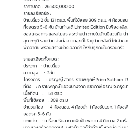
ราคาปกติ : 26,500,000.00
รายละเอียดย่อ :
บ้านเดี่ยว 2 ชั้น 131 ตร.ว. พื้นที่ใช้สอย 309 ตร.ม. 4 ห้องนอน
ที่จอดรถ 5-6 คัน บ้านทำเลดี Limited Edition มีเพียงหลังเด
ของโครงการ และสโมสร สระว่ายน้ำ ภายในบ้านมีสวนหิน น้ำ
อุณหภูมิ รอบบ้าน ส่งต่อความสุขที่ได้อยู่บ้านหลังนี้ ให้เจ้าขอ
พักอาศัย พร้อมสร้างช่วงเวลาดีๆ ให้กับทุกคนในครอบครัว
รายละเอียดทั้งหมด :
ประเภท : บ้านเดี่ยว
ความสูง : 2ชั้น
โครงการ : ปริญญ์ สาทร-ราชพฤกษ์ Prinn Sathorn-R
ที่ตั้ง : ถ.ราชพฤกษ์ แขวงบางจาก เขตภาษีเจริญ จ.กรุ
เนื้อที่ดิน : 131 ตร.ว
พื้นที่ใช้สอย : 309 ตร.ม
จำนวนห้อง : 4 ห้องนอน, 4 ห้องน้ำ, 1 ห้องรับแขก, 1 ห้องพัก
จอดรถ 5-6 คัน
ตกแต่ง : เครื่องปรับอากาศฝังฝ้าเพดาน 4 ทิศทาง 2 เครื่อง 
เตา และเครื่องดูดควัน), เฟอร์นิเจอร์บิ้วท์อินท์ ห้องนั่