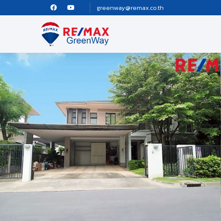
greenway@remax.co.th