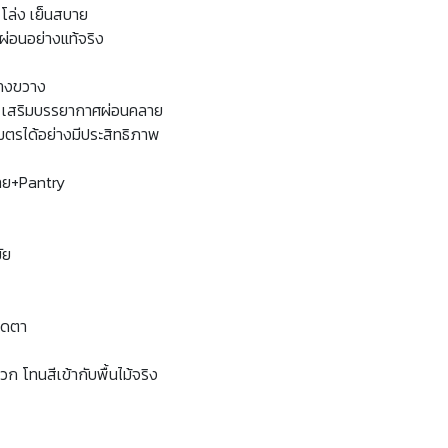
 โล่ง เย็นสบาย
กผ่อนอย่างแท้จริง
ว้างขวาง
า” เสริมบรรยากาศผ่อนคลาย
มตรได้อย่างมีประสิทธิภาพ
วไทย+Pantry
ัย
อาดตา
ก โทนสีเข้ากับพื้นไม้จริง