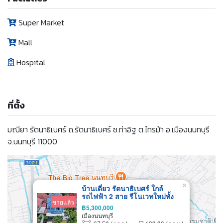
Super Market
Mall
Hospital
ที่ตั้ง
มณียา รัตนาธิเบศร์ ถ.รัตนาธิเบศร์ ซ.ท่าอิฐ ต.ไทรม้า อ.เมืองนนทบุรี
จ.นนทบุรี 11000
×
บ้านเดี่ยว รัตนาธิเบศร์ ใกล้
รถไฟฟ้า 2 สาย รีโนเวทใหม่ทั้ง
ขายแล้ว
หลัง มณียา ท่าอิฐ พร้อมอยู่ทันที
฿5,300,000
ทำเลดี เหมาะสำหรับอยู่อาศัยหรือ
เมืองนนทบุรี
ทำ Home Office ราคาสุดคุ้ม