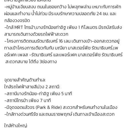
-หมู่บ้านเงียบสงบ ถนนในซอยกว้าง ไม่พลุกพล่าน เหมาะกับการพัก
ผ่อนและทำงาน น้ำไม่ท่วม มีระบบรักษาความปลอดภัย 24 ชม. และ
กล้องวงจรปิด
-ใกล้ MRT ไทรม้า,บางรักน้อยท่าอิฐ เพียง 1 กิโลเมตร มีรถบัสรับส่ง
สามารถเดินทางด้วยรถไฟฟ้าสะดวก
-โครงการติดถนนรัตนาธิเบศร์ 16 เลน เดินทางเข้า-ออกสะดวกอยู่
ทางเข้าโครงการเดียวกันกับ มณียา มาสเตอร์พีช รัตนาธิเบศร์,เพ
อร์เฟค เพลส -รัตนาธิเบศร์ และเพอร์เฟค มาสเตอร์พีช รัตนาธิเบศร์
สะดวกสบาย ได้ถึง 3ช่องทาง
จุดขายสำคัญด้านทำเล:
ใกล้รถไฟฟ้าสายสีม่วง 2 สถานี:
-สถานีบางรักน้อย-ท่าอิฐ เพียง 5 นาที
-สถานีไทรม้า เพียง 7 นาที
-มีจุดจอดแล้วจร (Park & Ride) สะดวกสำหรับคนทำงานในเมือง
-ใกล้ทางด่วนศรีรัช และถนนราชพฤกษ์ เดินทางเข้าเมืองสะดวก
ใกล้ห้างใหญ่: