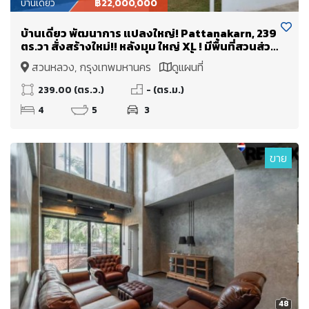
บ้านเดี่ยว
฿22,000,000
บ้านเดี่ยว พัฒนาการ แปลงใหญ่! Pattanakarn, 239
ตร.วา สั่งสร้างใหม่!! หลังมุม ใหญ่ XL ! มีพื้นที่สวนส่วน
ตัว 4 ห้องนอน [ ทุกห้องนอนมีห้องน้ำในตัว ]
สวนหลวง, กรุงเทพมหานคร
ดูแผนที่
239.00 (ตร.ว.)
- (ตร.ม.)
4
5
3
ขาย
48