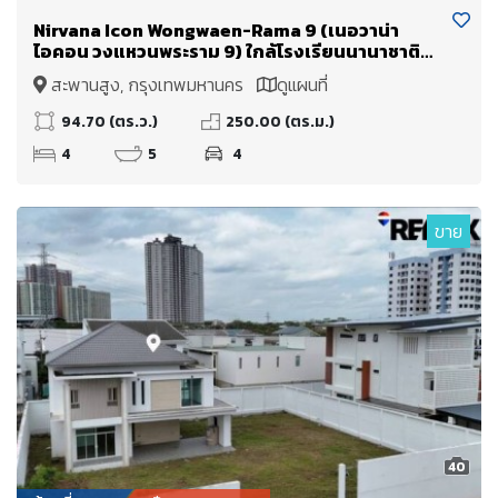
Nirvana Icon Wongwaen-Rama 9 (เนอวาน่า
ไอคอน วงแหวนพระราม 9) ใกล้โรงเรียนนานาชาติ
Wellington College International School และ
สะพานสูง, กรุงเทพมหานคร
ดูแผนที่
มหาวิทยาลัยนานาชาติแสตมฟอร์ด
94.70 (ตร.ว.)
250.00 (ตร.ม.)
4
5
4
ขาย
40