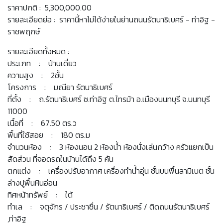
ราคาปกติ : 5,300,000.00
รายละเอียดย่อ : ราคานี้หาไม่ได้ง่ายในย่านถนนรัตนาธิเบศร์ - ท่าอิฐ -
ราชพฤกษ์
รายละเอียดทั้งหมด :
ประเภท : บ้านเดี่ยว
ความสูง : 2ชั้น
โครงการ : มณียา รัตนาธิเบศร์
ที่ตั้ง : ถ.รัตนาธิเบศร์ ซ.ท่าอิฐ ต.ไทรม้า อ.เมืองนนทบุรี จ.นนทบุรี
11000
เนื้อที่ : 67.50 ตร.ว
พื้นที่ใช้สอย : 180 ตร.ม
จำนวนห้อง : 3 ห้องนอน 2 ห้องน้ำ ห้องนั่งเล่นกว้าง ครัวแยกเป็น
สัดส่วน ที่จอดรถในบ้านได้ถึง 5 คัน
ตกแต่ง : เครื่องปรับอากาศ เครื่องทำน้ำอุ่น ชั้นบนพื้นลามิเนต ชั้น
ล่างปูพื้นหินอ่อน
ทิศหน้าทรัพย์ : ใต้
ทำเล : จตุจักร / ประชาชื่น / รัตนาธิเบศร์ / ติดถนนรัตนาธิเบศร์
,ท่าอิฐ