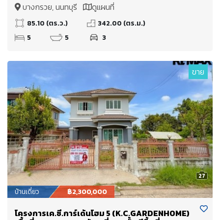
ทางด่วนศรีรัช แค่ 5 นาที
บางกรวย, นนทบุรี
ดูแผนที่
85.10 (ตร.ว.)
342.00 (ตร.ม.)
5
5
3
ขาย
27
บ้านเดี่ยว
฿2,300,000
โครงการเค.ซี.การ์เด้นโฮม 5 (K.C.GARDENHOME)