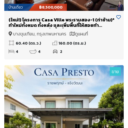
บ้านเดี่ยว
฿8,500,000
(ใหม่!) โครงการ Casa Ville พระรามสอง-1 (ท่าข้าม)*
ทำใหม่ทั้งหมด ทั้งหลัง และเพิ่มพื้นที่ให้สอยทำ
Double Volume เพิ่มพื้นที่ใช้สอย + จาก 160 ตร.ม.
บางขุนเทียน, กรุงเทพมหานคร
ดูแผนที่
(+80 เป็นเกือบ 240 ตร.ม.)
60.40 (ตร.ว.)
160.00 (ตร.ม.)
4
4
2
ขาย