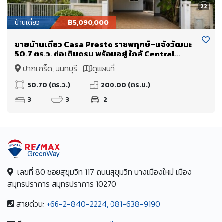
22
บ้านเดี่ยว
฿5,090,000
ขายบ้านเดี่ยว Casa Presto ราชพฤกษ์–แจ้งวัฒนะ
50.7 ตร.ว. ต่อเติมครบ พร้อมอยู่ ใกล้ Central
Westgate และโรงเรียนนานาชาติ DBS ราคา 5.09
ปากเกร็ด, นนทบุรี
ดูแผนที่
ล้านบาท
50.70 (ตร.ว.)
200.00 (ตร.ม.)
3
3
2
เลขที่ 80 ซอยสุขุมวิท 117 ถนนสุขุมวิท บางเมืองใหม่ เมือง
สมุทรปราการ สมุทรปราการ 10270
สายด่วน:
+66-2-840-2224, 081-638-9190