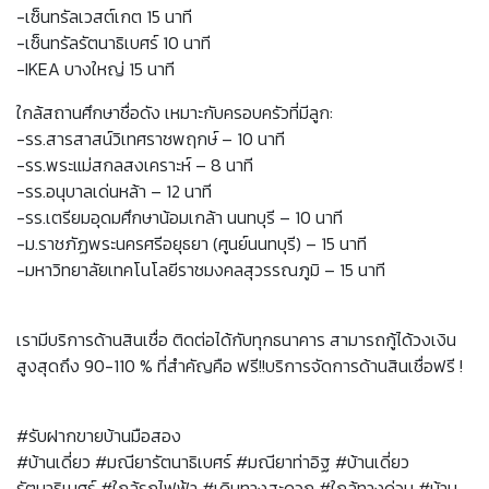
-เซ็นทรัลเวสต์เกต 15 นาที
-เซ็นทรัลรัตนาธิเบศร์ 10 นาที
-IKEA บางใหญ่ 15 นาที
ใกล้สถานศึกษาชื่อดัง เหมาะกับครอบครัวที่มีลูก:
-รร.สารสาสน์วิเทศราชพฤกษ์ – 10 นาที
-รร.พระแม่สกลสงเคราะห์ – 8 นาที
-รร.อนุบาลเด่นหล้า – 12 นาที
-รร.เตรียมอุดมศึกษาน้อมเกล้า นนทบุรี – 10 นาที
-ม.ราชภัฏพระนครศรีอยุธยา (ศูนย์นนทบุรี) – 15 นาที
-มหาวิทยาลัยเทคโนโลยีราชมงคลสุวรรณภูมิ – 15 นาที
เรามีบริการด้านสินเชื่อ ติดต่อได้กับทุกธนาคาร สามารถกู้ได้วงเงิน
สูงสุดถึง 90-110 % ที่สำคัญคือ ฟรี!!บริการจัดการด้านสินเชื่อฟรี !
#รับฝากขายบ้านมือสอง
#บ้านเดี่ยว #มณียารัตนาธิเบศร์ #มณียาท่าอิฐ #บ้านเดี่ยว
รัตนาธิเบศร์ #ใกล้รถไฟฟ้า #เดินทางสะดวก #ใกล้ทางด่วน #บ้าน