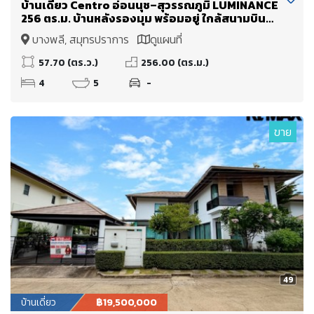
บ้านเดี่ยว Centro อ่อนนุช–สุวรรณภูมิ LUMINANCE
256 ตร.ม. บ้านหลังรองมุม พร้อมอยู่ ใกล้สนามบิน
สุวรรณภูมิ
บางพลี, สมุทรปราการ
ดูแผนที่
57.70 (ตร.ว.)
256.00 (ตร.ม.)
4
5
-
ขาย
49
บ้านเดี่ยว
฿19,500,000