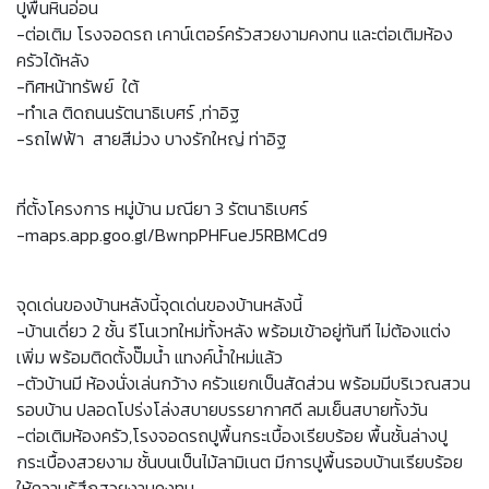
ปูพื้นหินอ่อน
-ต่อเติม โรงจอดรถ เคาน์เตอร์ครัวสวยงามคงทน และต่อเติมห้อง
ครัวได้หลัง
-ทิศหน้าทรัพย์ ใต้
-ทำเล ติดถนนรัตนาธิเบศร์ ,ท่าอิฐ
-รถไฟฟ้า สายสีม่วง บางรักใหญ่ ท่าอิฐ
ที่ตั้งโครงการ หมู่บ้าน มณียา 3 รัตนาธิเบศร์
-maps.app.goo.gl/BwnpPHFueJ5RBMCd9
จุดเด่นของบ้านหลังนี้จุดเด่นของบ้านหลังนี้
-บ้านเดี่ยว 2 ชั้น รีโนเวทใหม่ทั้งหลัง พร้อมเข้าอยู่ทันที ไม่ต้องแต่ง
เพิ่ม พร้อมติดตั้งปั๊มน้ำ แทงค์น้ำใหม่แล้ว
-ตัวบ้านมี ห้องนั่งเล่นกว้าง ครัวแยกเป็นสัดส่วน พร้อมมีบริเวณสวน
รอบบ้าน ปลอดโปร่งโล่งสบายบรรยากาศดี ลมเย็นสบายทั้งวัน
-ต่อเติมห้องครัว,โรงจอดรถปูพื้นกระเบื้องเรียบร้อย พื้นชั้นล่างปู
กระเบื้องสวยงาม ชั้นบนเป็นไม้ลามิเนต มีการปูพื้นรอบบ้านเรียบร้อย
ให้ความรู้สึกสวยงามคงทน