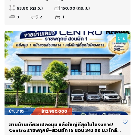
63.80 (ตร.ว.)
150.00 (ตร.ม.)
3
2
1
ขาย
38
บ้านเดี่ยว
฿12,990,000
ขายบ้านเดี่ยวแปลงมุม หลังใหญ่ที่สุดในโครงการ!
Centro ราชพฤกษ์–สวนผัก (5 นอน 342 ตร.ม.) ใกล้