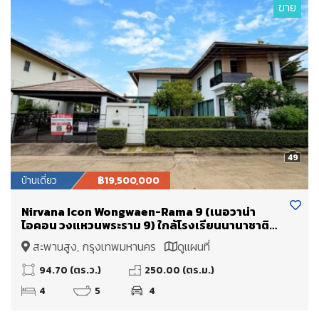
ขาย
49
บ้านเดี่ยว
฿19,500,000
Nirvana Icon Wongwaen-Rama 9 (เนอวาน่า
ไอคอน วงแหวนพระราม 9) ใกล้โรงเรียนนานาชาติ
Wellington College International School และ
สะพานสูง, กรุงเทพมหานคร
ดูแผนที่
มหาวิทยาลัยนานาชาติแสตมฟอร์ด
94.70 (ตร.ว.)
250.00 (ตร.ม.)
4
5
4