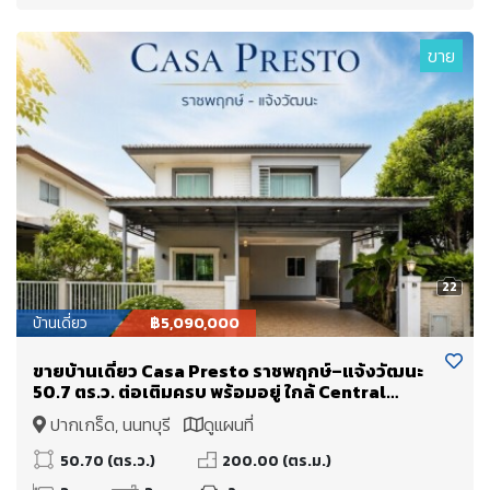
ขาย
22
บ้านเดี่ยว
฿5,090,000
ขายบ้านเดี่ยว Casa Presto ราชพฤกษ์–แจ้งวัฒนะ
50.7 ตร.ว. ต่อเติมครบ พร้อมอยู่ ใกล้ Central
Westgate และโรงเรียนนานาชาติ DBS ราคา 5.09
ปากเกร็ด, นนทบุรี
ดูแผนที่
ล้านบาท
50.70 (ตร.ว.)
200.00 (ตร.ม.)