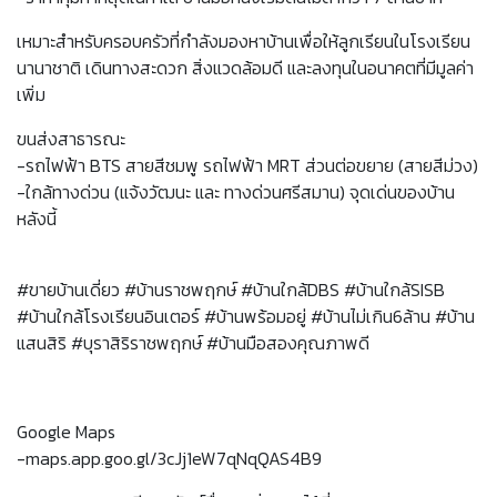
เหมาะสำหรับครอบครัวที่กำลังมองหาบ้านเพื่อให้ลูกเรียนในโรงเรียน
นานาชาติ เดินทางสะดวก สิ่งแวดล้อมดี และลงทุนในอนาคตที่มีมูลค่า
เพิ่ม
ขนส่งสาธารณะ
-รถไฟฟ้า BTS สายสีชมพู รถไฟฟ้า MRT ส่วนต่อขยาย (สายสีม่วง)
-ใกล้ทางด่วน (แจ้งวัฒนะ และ ทางด่วนศรีสมาน) จุดเด่นของบ้าน
หลังนี้
#ขายบ้านเดี่ยว #บ้านราชพฤกษ์ #บ้านใกล้DBS #บ้านใกล้SISB
#บ้านใกล้โรงเรียนอินเตอร์ #บ้านพร้อมอยู่ #บ้านไม่เกิน6ล้าน #บ้าน
แสนสิริ #บุราสิริราชพฤกษ์ #บ้านมือสองคุณภาพดี
Google Maps
-maps.app.goo.gl/3cJj1eW7qNqQAS4B9