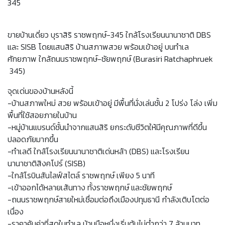
345
ขายบ้านเดี่ยว บุราสิริ ราชพฤกษ์-345 ใกล้โรงเรียนนานาชาติ DBS
และ SISB โดยแสนสิริ บ้านสภาพสวย พร้อมเข้าอยู่ บนทำเล
ศักยภาพ ใกล้ถนนราชพฤกษ์-ชัยพฤกษ์ (Burasiri Ratchaphruek
345)
จุดเด่นของบ้านหลังนี้
-บ้านสภาพใหม่ สวย พร้อมเข้าอยู่ มีพื้นที่นั่งเล่นชั้น 2 โปร่ง โล่ง เพิ่ม
พื้นที่ใช้สอยภายในบ้าน
-หมู่บ้านแบรนด์ชั้นนำจากแสนสิริ ยกระดับชีวิตให้มีคุณภาพที่ดีขึ้น
ปลอดภัยมากขึ้น
-ทำเลดี ใกล้โรงเรียนนานาชาติเด่นหล้า (DBS) และโรงเรียน
นานาชาติสิงคโปร์ (SISB)
-ใกล้โรบินสันไลฟ์สไตล์ ราชพฤกษ์ เพียง 5 นาที
-เข้าออกได้หลายเส้นทาง ทั้งราชพฤกษ์ และชัยพฤกษ์
-ถนนราชพฤกษ์สายใหม่เชื่อมต่อถึงเมืองปทุมธานี กำลังเติบโตต่อ
เนื่อง
-ราคาคุ้มค่าที่สุดในทำเล บ้านมือหนึ่งเริ่มต้นไม่ต่ำกว่า 7 ล้านบาท