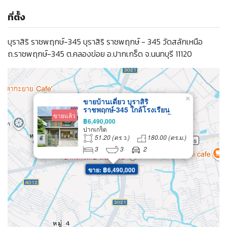
ที่ตั้ง
บุราสิริ ราชพฤกษ์-345 บุราสิริ ราชพฤกษ์ - 345 วัดสลักเหนือ
ถ.ราชพฤกษ์-345 ต.คลองข่อย อ.ปากเกร็ด จ.นนทบุรี 11120
×
ขายบ้านเดี่ยว บุราสิริ
ราชพฤกษ์-345 ใกล้โรงเรียน
ขายแล้ว
นานาชาติ DBS และ SISB โดย
฿6,490,000
แสนสิริ บ้านสภาพสวย พร้อมเข้า
ปากเกร็ด
อยู่
51.20 (ตร.ว.)
180.00 (ตร.ม.)
3
3
2
ขาย: ฿6,490,000