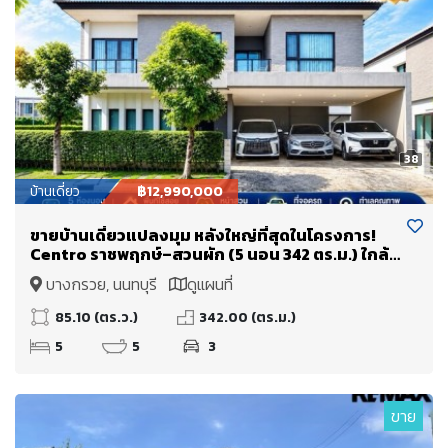
38
บ้านเดี่ยว
฿12,990,000
ขายบ้านเดี่ยวแปลงมุม หลังใหญ่ที่สุดในโครงการ!
Centro ราชพฤกษ์–สวนผัก (5 นอน 342 ตร.ม.) ใกล้
ทางด่วนศรีรัช แค่ 5 นาที
บางกรวย, นนทบุรี
ดูแผนที่
85.10 (ตร.ว.)
342.00 (ตร.ม.)
5
5
3
ขาย