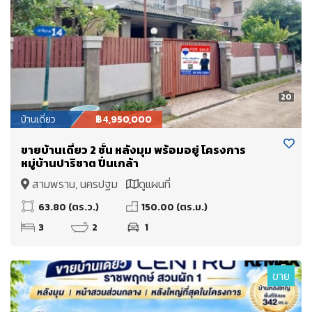
20
บ้านเดี่ยว
฿4,950,000
ขายบ้านเดี่ยว 2 ชั้น หลังมุม พร้อมอยู่ โครงการ
หมู่บ้านปาริชาต ปิ่นเกล้า
สามพราน, นครปฐม
ดูแผนที่
63.80 (ตร.ว.)
150.00 (ตร.ม.)
3
2
1
ขาย