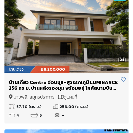
24
บ้านเดี่ยว
฿8,200,000
บ้านเดี่ยว Centro อ่อนนุช–สุวรรณภูมิ LUMINANCE
256 ตร.ม. บ้านหลังรองมุม พร้อมอยู่ ใกล้สนามบิน
สุวรรณภูมิ
บางพลี, สมุทรปราการ
ดูแผนที่
57.70 (ตร.ว.)
256.00 (ตร.ม.)
4
5
-