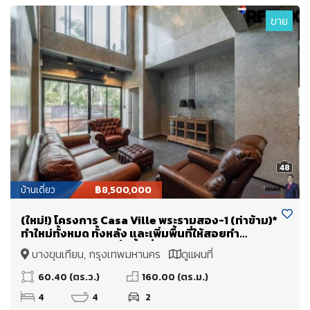
ขาย
48
บ้านเดี่ยว
฿8,500,000
(ใหม่!) โครงการ Casa Ville พระรามสอง-1 (ท่าข้าม)*
ทำใหม่ทั้งหมด ทั้งหลัง และเพิ่มพื้นที่ให้สอยทำ
Double Volume เพิ่มพื้นที่ใช้สอย + จาก 160 ตร.ม.
บางขุนเทียน, กรุงเทพมหานคร
ดูแผนที่
(+80 เป็นเกือบ 240 ตร.ม.)
60.40 (ตร.ว.)
160.00 (ตร.ม.)
4
4
2