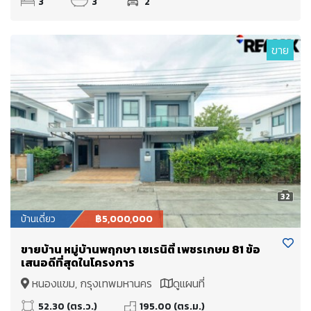
3
3
2
ขาย
32
บ้านเดี่ยว
฿5,000,000
ขายบ้าน หมู่บ้านพฤกษา เซเรนิตี้ เพชรเกษม 81 ข้อ
เสนอดีที่สุดในโครงการ
หนองแขม, กรุงเทพมหานคร
ดูแผนที่
52.30 (ตร.ว.)
195.00 (ตร.ม.)