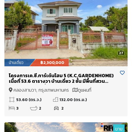
27
บ้านเดี่ยว
฿2,300,000
โครงการเค.ซี.การ์เด้นโฮม 5 (K.C.GARDENHOME)
เนื้อที่ 53.6 ตารางวา บ้านเดี่ยว 2 ชั้น มีพื้นที่สวน
บริเวณรอบบ้าน สิ่งแวดล้อมดี
คลองสามวา, กรุงเทพมหานคร
ดูแผนที่
53.60 (ตร.ว.)
132.00 (ตร.ม.)
3
2
2
ขาย