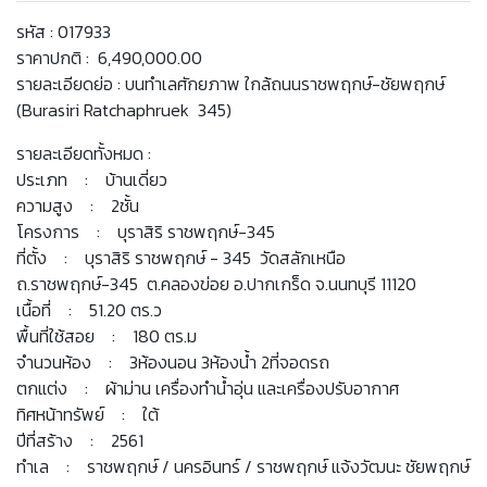
รหัส : 017933
ราคาปกติ : 6,490,000.00
รายละเอียดย่อ : บนทำเลศักยภาพ ใกล้ถนนราชพฤกษ์-ชัยพฤกษ์
(Burasiri Ratchaphruek 345)
รายละเอียดทั้งหมด :
ประเภท : บ้านเดี่ยว
ความสูง : 2ชั้น
โครงการ : บุราสิริ ราชพฤกษ์-345
ที่ตั้ง : บุราสิริ ราชพฤกษ์ - 345 วัดสลักเหนือ
ถ.ราชพฤกษ์-345 ต.คลองข่อย อ.ปากเกร็ด จ.นนทบุรี 11120
เนื้อที่ : 51.20 ตร.ว
พื้นที่ใช้สอย : 180 ตร.ม
จำนวนห้อง : 3ห้องนอน 3ห้องน้ำ 2ที่จอดรถ
ตกแต่ง : ผ้าม่าน เครื่องทำน้ำอุ่น และเครื่องปรับอากาศ
ทิศหน้าทรัพย์ : ใต้
ปีที่สร้าง : 2561
ทำเล : ราชพฤกษ์ / นครอินทร์ / ราชพฤกษ์ แจ้งวัฒนะ ชัยพฤกษ์