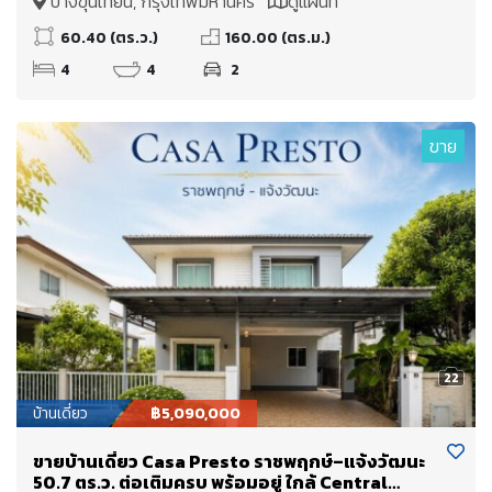
บางขุนเทียน, กรุงเทพมหานคร
ดูแผนที่
(+80 เป็นเกือบ 240 ตร.ม.)
60.40 (ตร.ว.)
160.00 (ตร.ม.)
4
4
2
ขาย
22
บ้านเดี่ยว
฿5,090,000
ขายบ้านเดี่ยว Casa Presto ราชพฤกษ์–แจ้งวัฒนะ
50.7 ตร.ว. ต่อเติมครบ พร้อมอยู่ ใกล้ Central