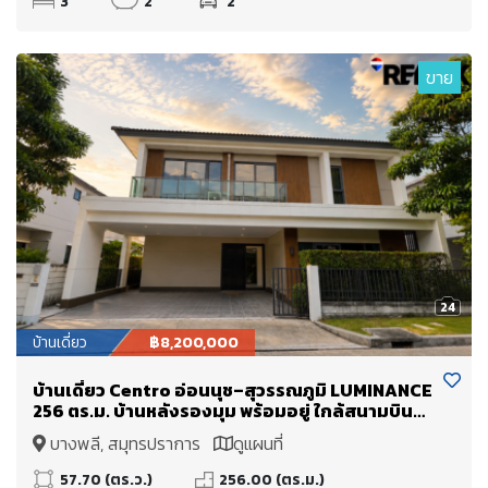
3
2
2
ขาย
24
บ้านเดี่ยว
฿8,200,000
บ้านเดี่ยว Centro อ่อนนุช–สุวรรณภูมิ LUMINANCE
256 ตร.ม. บ้านหลังรองมุม พร้อมอยู่ ใกล้สนามบิน
สุวรรณภูมิ
บางพลี, สมุทรปราการ
ดูแผนที่
57.70 (ตร.ว.)
256.00 (ตร.ม.)