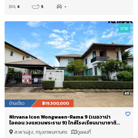
4
5
-
ขาย
49
บ้านเดี่ยว
฿19,500,000
Nirvana Icon Wongwaen-Rama 9 (เนอวาน่า
ไอคอน วงแหวนพระราม 9) ใกล้โรงเรียนนานาชาติ
Wellington College International School และ
สะพานสูง, กรุงเทพมหานคร
ดูแผนที่
มหาวิทยาลัยนานาชาติแสตมฟอร์ด