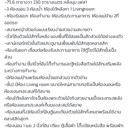
-75.6 ตารางวา 230 ตารางเมตร หลังมุม เฟส1
-3 ห้องนอน 3 ห้องน้ำ 1ห้องใต้หลังคา 1 Livingroom
-1ห้องรับแขก 1ห้องทำงาน 1ห้องรับประทานอาหาร 1ห้องแม่บ้าน 2ที่
จอดรถ
-สนามหญ้าจัดแต่งแบบเรียบง่ายสวยงามสบายตา
-บิ้วท์อินด้วยไม้สักทั้งหลัง แบ่งพื้นที่ใช้สอยเป็นสัดส่วนได้อย่างลงตัว
-เคาน์เตอร์ครัวขั้นด้วยประตูบานเฟี้ยมพับไม้สักสุดคลาสสิก
-ห้องรับแขก เชื่อมต่อห้องรับประทานอาหาร ใช้ตู้โชว์ไม้สักขั้นเป็น
ส่วน
-ห้องทำงาน ชั้น1บิ้วท์อินโต๊ะทำงารและตู้หนังสือด้วยไม้สักเสริมพลัง
ระหว่างการทำงาน
-มีห้องแม่บ้านพร้อมห้องน้ำแยกส่วนจากตัวบ้าน
-ชั้น2 มีห้อง Living room ขนาดใหญ่สามารถปรับเป็นห้องนอนหรือ
ห้องเอนกประสงค์ได้สบาย
-ห้องใต้หลังคาจัดเป็นห้องพระด้วยไม้จริงสวยงามแข็งแรงทรงพลัง
หรือห้องอเนกประสงค์เก็บของสะสมได้สบาย
-ห้องนอนทั้ง3ห้องบิ้วท์อินตู้และเตียงด้วยไม้สักทั้งหมดพร้อมใช้งาน
คลาสสิกสุดๆ
-ห้องนอน 1 และ 2 บิ้วท์อิน เตียง ตู้เสื้อผ้า โต๊ะเขียนหนังสือ พร้อมพัก