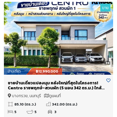
ขาย
38
บ้านเดี่ยว
฿12,990,000
ขายบ้านเดี่ยวแปลงมุม หลังใหญ่ที่สุดในโครงการ!
Centro ราชพฤกษ์–สวนผัก (5 นอน 342 ตร.ม.) ใกล้
ทางด่วนศรีรัช แค่ 5 นาที
บางกรวย, นนทบุรี
ดูแผนที่
85.10 (ตร.ว.)
342.00 (ตร.ม.)
5
5
3