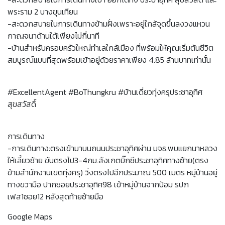
พระราม 2 บางขุนเทียน
-สะดวกสบายในการเดินทางข้ามฝั่งเพราะอยู่ใกล้จุดขึ้นลงวงแหวน
กาญจนาด้านใต้เพียงไม่กี่นาที
-บ้านสำหรับครอบครัวใหญ่ทำเลใกล้เมือง ที่พร้อมให้คุณเริ่มต้นชีวิต
สมบูรณ์แบบที่สุดพร้อมเข้าอยู่ด้วยราคาเพียง 4.85 ล้านบาทเท่านั้น
#ExcellentAgent #BoThungkru #บ้านเดี่ยวทุ่งครุประชาอุทิศ
สุขสวัสดิ์
การเดินทาง
-การเดินทาง:ตรงเข้ามาบนถนนประชาอุทิศผ่าน มจธ.พบแยกนาหลวง
ให้เลี้ยวซ้าย ขับตรงไป3-4กม.สังเกตบิ๊กซีประชาอุทิศทางซ้าย(ตรง
ข้ามสำนักงานเขตทุ่งครุ) วิ่งตรงไปอีกประมาณ 500 เมตร หมู่บ้านอยู่
ทางขวามือ ปากซอยประชาอุทิศ98 เข้าหมู่บ้านจากป้อม รปภ
เฟส1ซอย12 หลังสุดท้ายซ้ายมือ
Google Maps