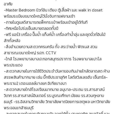
อาศัย
-Master Bedroom บิวท์อิน เตียง ตู้เสื้อผ้า และ walk in closet
พร้อมระเบียงขนาดใหญ่ไว้นั่งจิบกาแฟยามเช้า
-ภายในดูแลดีสามารถแพ็คกระเป๋าพร้อมเข้าอยู่ได้ทันที
-ทิศเหนือโปร่งเย็นสบายตลอดทั้งปี
-ฟรี แอร์3 เครื่อง ปั๊มน้ำ แท็งค์น้ำ เครื่องทำน้ำอุ่น และชุดบิ้วท์อินไม้
สักทั้งหลัง
-สิ่งอำนวยความสะดวกครบครัน ทั้ง สระว่ายน้ำ ฟิตเนส สวน
สาธารณะขนาดใหญ่ รปภ. CCTV
-ใกล้ โรงพยาบาลบางปะกอกสมุทรปราการ โรงพยาบาลเปาโล
พระประแดง
-สะดวกสบายในการใช้ชีวิตประจำวันหาของกินง่ายใกล้ตลาดสด ห้าง
สรรพสินค้ามากมาย เช่น บิ๊กซีประชาอุทิศ โลตัสวิลเลจฮับ เซ็นทรัล-
พระราม2 เดอะมอลล์บางแค อิเกียบางนา
-สะดวกสบายใกล้โรงเรียนมากมาย อนุบาล-ประถม รร.สารสาสน์
วิเทศ รร.สารสาสน์อินเตอร์ รร.บูรณะศึกษา มัธยม รร.สวนกุหลาบ
ธนบุรี -รร.อิสลามวิทยาลัย วิทยาลัยพาณิชยการเชตุพล มหาวิทยาลัย
พระจอมเกล้าธนบุรี
-สะดวกสบายในการเดินทางเข้า ออกได้ทั้ง ประชาอุทิศ สุขสวัสดิ์ และ