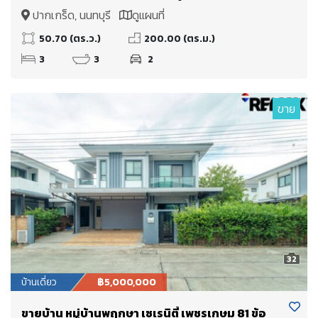
Westgate และโรงเรียนนานาชาติ DBS ราคา 5.09
ปากเกร็ด, นนทบุรี
ดูแผนที่
ล้านบาท
50.70 (ตร.ว.)
200.00 (ตร.ม.)
3
3
2
ขาย
32
บ้านเดี่ยว
฿5,000,000
ขายบ้าน หมู่บ้านพฤกษา เซเรนิตี้ เพชรเกษม 81 ข้อ