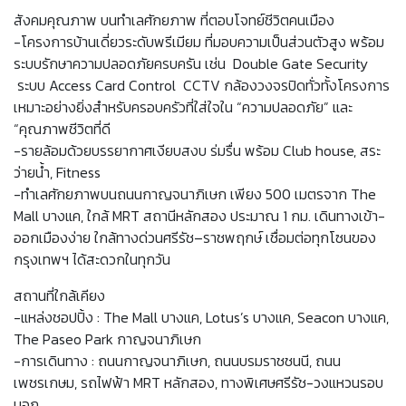
สังคมคุณภาพ บนทำเลศักยภาพ ที่ตอบโจทย์ชีวิตคนเมือง
-โครงการบ้านเดี่ยวระดับพรีเมียม ที่มอบความเป็นส่วนตัวสูง พร้อม
ระบบรักษาความปลอดภัยครบครัน เช่น Double Gate Security
ระบบ Access Card Control CCTV กล้องวงจรปิดทั่วทั้งโครงการ
เหมาะอย่างยิ่งสำหรับครอบครัวที่ใส่ใจใน “ความปลอดภัย” และ
“คุณภาพชีวิตที่ดี
-รายล้อมด้วยบรรยากาศเงียบสงบ ร่มรื่น พร้อม Club house, สระ
ว่ายน้ำ, Fitness
-ทำเลศักยภาพบนถนนกาญจนาภิเษก เพียง 500 เมตรจาก The
Mall บางแค, ใกล้ MRT สถานีหลักสอง ประมาณ 1 กม. เดินทางเข้า-
ออกเมืองง่าย ใกล้ทางด่วนศรีรัช–ราชพฤกษ์ เชื่อมต่อทุกโซนของ
กรุงเทพฯ ได้สะดวกในทุกวัน
สถานที่ใกล้เคียง
-แหล่งชอปปิ้ง : The Mall บางแค, Lotus’s บางแค, Seacon บางแค,
The Paseo Park กาญจนาภิเษก
-การเดินทาง : ถนนกาญจนาภิเษก, ถนนบรมราชชนนี, ถนน
เพชรเกษม, รถไฟฟ้า MRT หลักสอง, ทางพิเศษศรีรัช-วงแหวนรอบ
นอก