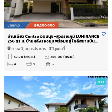
24
บ้านเดี่ยว
฿8,200,000
บ้านเดี่ยว Centro อ่อนนุช–สุวรรณภูมิ LUMINANCE
256 ตร.ม. บ้านหลังรองมุม พร้อมอยู่ ใกล้สนามบิน
สุวรรณภูมิ
บางพลี, สมุทรปราการ
ดูแผนที่
57.70 (ตร.ว.)
256.00 (ตร.ม.)
4
5
-
ขาย