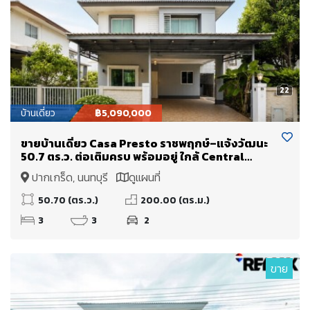
22
บ้านเดี่ยว
฿5,090,000
ขายบ้านเดี่ยว Casa Presto ราชพฤกษ์–แจ้งวัฒนะ
50.7 ตร.ว. ต่อเติมครบ พร้อมอยู่ ใกล้ Central
Westgate และโรงเรียนนานาชาติ DBS ราคา 5.09
ปากเกร็ด, นนทบุรี
ดูแผนที่
ล้านบาท
50.70 (ตร.ว.)
200.00 (ตร.ม.)
3
3
2
ขาย