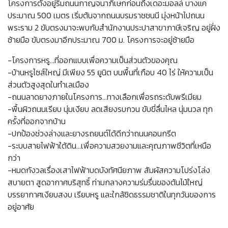
โครงการตั้งอยู่ริมถนนกาญจนาภิเษกก่อนถึงเดอะมอลล์ บางแค
ประมาณ 500 เมตร เริ่มต้นจากถนนบรมราชชนนี มุ่งหน้าไปถนน
พระราม 2 ขับตรงมาจะพบกับสำนักงานประปาสาขาภาษีเจริญ อยู่ฝั่ง
ซ้ายมือ ขับตรงมาอีกประมาณ 700 ม. โครงการจะอยู่ซ้ายมือ
-โครงการหรู…ที่ออกแบบเพื่อความเป็นส่วนตัวของคุณ
-บ้านหรูไซส์ใหญ่ มีเพียง 55 ยูนิต บนพื้นที่เกือบ 40 ไร่ ให้ความเป็น
ส่วนตัวสูงสุดในทำเลเมือง
-ถนนลาดยางภายในโครงการ…ทางเลือกเพื่อรถระดับพรีเมียม
-พื้นผิวถนนเรียบ นุ่มเงียบ ลดเสียงรบกวน ขับขี่ลื่นไหล นุ่มนวล ทุก
ครั้งที่ออกจากบ้าน
-ปกป้องช่วงล่างและยางรถยนต์ได้ดีกว่าถนนคอนกรีต
-ระบบสายไฟฟ้าใต้ดิน...เพื่อความสวยงามและคุณภาพชีวิตที่เหนือ
กว่า
-หมดกังวลเรื่องเสาไฟฟ้าบดบังทัศนียภาพ สัมผัสความโปร่งโล่ง
สบายตา สูดอากาศบริสุทธิ์ ท่ามกลางความร่มรื่นของต้นไม้ใหญ่
บรรยากาศเงียบสงบ เรียบหรู และใกล้ชิดธรรมชาติในทุกวันของการ
อยู่อาศัย