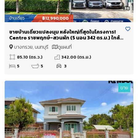
38
บ้านเดี่ยว
฿12,990,000
ขายบ้านเดี่ยวแปลงมุม หลังใหญ่ที่สุดในโครงการ!
Centro ราชพฤกษ์–สวนผัก (5 นอน 342 ตร.ม.) ใกล้
ทางด่วนศรีรัช แค่ 5 นาที
บางกรวย, นนทบุรี
ดูแผนที่
85.10 (ตร.ว.)
342.00 (ตร.ม.)
5
5
3
ขาย