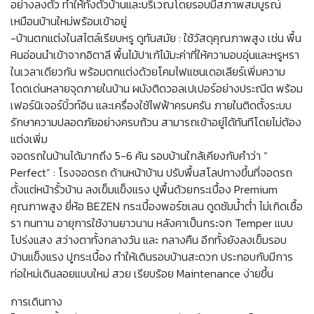
อย่างลงตัว ทำให้ทั้งตัวบ้านและบริเวณโดยรอบมีสภาพสมบูรณ์
เหมือนบ้านใหม่พร้อมเข้าอยู่
-บ้านตกแต่งในสไตล์เรียบหรู ดูทันสมัย : ใช้วัสดุคุณภาพสูง เช่น พื้น
หินอ่อนนำเข้าจากอิตาลี พื้นไม้ปาเก้ไม้มะค่าที่ให้ความอบอุ่นและหรูหรา
ในเวลาเดียวกัน พร้อมตกแต่งด้วยโคมไฟแชนเดอเลียร์เพิ่มความ
โดดเด่นหลายจุดภายในบ้าน ผนังติดวอลเปเปอร์อย่างประณีต พร้อม
เฟอร์นิเจอร์บิ้วท์อิน และเครื่องใช้ไฟฟ้าครบครัน ภายในติดตั้งระบบ
รักษาความปลอดภัยอย่างครบถ้วน สามารถเข้าอยู่ได้ทันทีโดยไม่ต้อง
แต่งเพิ่ม
จอดรถในบ้านได้มากถึง 5-6 คัน รอบบ้านใกล้เคียงกับคำว่า “
Perfect” : โรงจอดรถ ด้านหน้าบ้าน ปรับพื้นสโลปทางขึ้นที่จอดรถ
ตั้งแต่หน้ารั้วบ้าน ลงเข็มแข็งแรง ปูพื้นด้วยกระเบื้อง Premium
คุณภาพสูง ยี่ห้อ BEZEN กระเบื้องพอร์ซเลน ดูดซัมน้ำต่ำ ไม่เกิดเชื้อ
รา ทนทาน อายุการใช้งานยาวนาน หลังคาเป็นกระจก Temper แบบ
โปร่งแสง สว่างตาทั้งกลางวัน และ กลางคืน อีกทั้งยังลงเข็มรอบ
บ้านแข็งแรง ปูกระเบื้อง ทำให้เดินรอบบ้านสะดวก ประกอบกับมีการ
ท่อใหม่เดินลอยแบบใหม่ สวย เรียบร้อย Maintenance ง่ายขึ้น
การเดินทาง