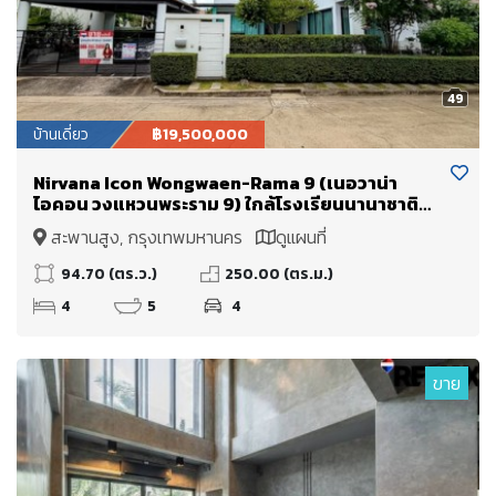
49
บ้านเดี่ยว
฿19,500,000
Nirvana Icon Wongwaen-Rama 9 (เนอวาน่า
ไอคอน วงแหวนพระราม 9) ใกล้โรงเรียนนานาชาติ
Wellington College International School และ
สะพานสูง, กรุงเทพมหานคร
ดูแผนที่
มหาวิทยาลัยนานาชาติแสตมฟอร์ด
94.70 (ตร.ว.)
250.00 (ตร.ม.)
4
5
4
ขาย