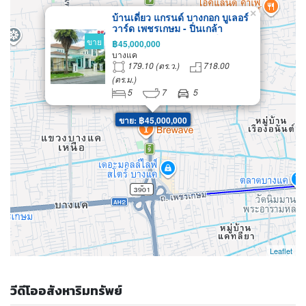
×
บ้านเดี่ยว แกรนด์ บางกอก บูเลอร์
วาร์ด เพชรเกษม - ปิ่นเกล้า
ถ.กาญจนาภิเษก บางแค มีสระว่าย
ขาย
฿45,000,000
น้ำส่วนตัว 179.1 ตร.ว.
บางแค
179.10 (ตร.ว.)
718.00
(ตร.ม.)
5
7
5
ขาย: ฿45,000,000
Leaflet
วีดีโออสังหาริมทรัพย์