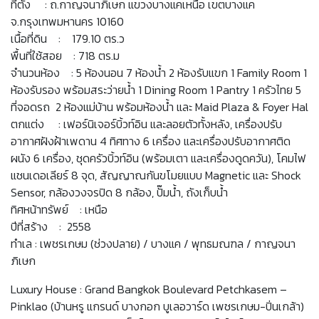
ที่ตั้ง : ถ.กาญจนาภิเษก แขวงบางแคเหนือ เขตบางแค
จ.กรุงเทพมหานคร 10160
เนื้อที่ดิน : 179.10 ตร.ว
พื้นที่ใช้สอย : 718 ตร.ม
จำนวนห้อง : 5 ห้องนอน 7 ห้องน้ำ 2 ห้องรับแขก 1 Family Room 1
ห้องรับรอง พร้อมสระว่ายน้ำ 1 Dining Room 1 Pantry 1 ครัวไทย 5
ที่จอดรถ 2 ห้องแม่บ้าน พร้อมห้องน้ำ และ Maid Plaza & Foyer Hal
ตกแต่ง : เฟอร์นิเจอร์บิ้วท์อิน และลอยตัวทั้งหลัง, เครื่องปรับ
อากาศฝังฝ้าเพดาน 4 ทิศทาง 6 เครื่อง และเครื่องปรับอากาศติด
ผนัง 6 เครื่อง, ชุดครัวบิ้วท์อิน (พร้อมเตา และเครื่องดูดควัน), โคมไฟ
แชนเดอเลียร์ 8 จุด, สัญญาณกันขโมยแบบ Magnetic และ Shock
Sensor, กล้องวงจรปิด 8 กล้อง, ปั๊มน้ำ, ถังเก็บน้ำ
ทิศหน้าทรัพย์ : เหนือ
ปีที่สร้าง : 2558
ทำเล : เพชรเกษม (ช่วงปลาย) / บางแค / พุทธมณฑล / กาญจนา
ภิเษก
Luxury House : Grand Bangkok Boulevard Petchkasem –
Pinklao (บ้านหรู แกรนด์ บางกอก บูเลอวาร์ด เพชรเกษม-ปิ่นเกล้า)