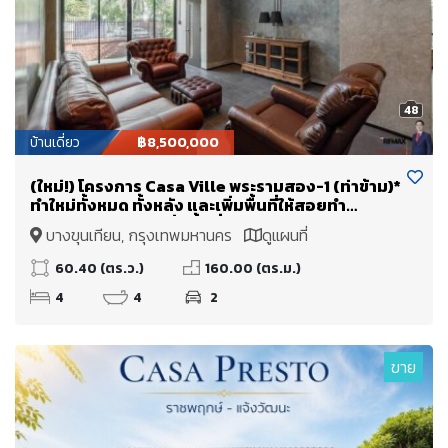
48
บ้านเดี่ยว
฿8,500,000
(ใหม่!) โครงการ Casa Ville พระรามสอง-1 (ท่าข้าม)*
ทำใหม่ทั้งหมด ทั้งหลัง และเพิ่มพื้นที่ให้สอยทำ
Double Volume เพิ่มพื้นที่ใช้สอย + จาก 160 ตร.ม.
บางขุนเทียน, กรุงเทพมหานคร
ดูแผนที่
(+80 เป็นเกือบ 240 ตร.ม.)
60.40 (ตร.ว.)
160.00 (ตร.ม.)
4
4
2
ขาย