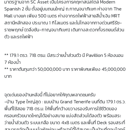
มาตรฐานจาก SC Asset เป็นโครงการคฤหาสน์สไตล์ Modern
Spanish 2 ชั้น ตั้งอยู่บนถนนใหญ่ ถ.กาญจนาภิเษก ห่างจาก The
Mall บางแค เพียง 500 เมตร ห่างจากรถไฟฟ้าสายสีน้ำเงิน MRT
สถานีหลักสอง ประมาณ 1 กิโลเมตร และไม่ไกลจากทางด่วนศรีรัช-
ราชพฤกษ์ (ตลิ่งชัน-กาญจนาภิเษก) เดินทางสะดวกทั้งรถยนต์ส่วน
ตัว และรถไฟฟ้า
** 179.1 ตรว. 718 ตรม. มีสระว่ายน้ำส่วนตัว มี Pavillion 5 ห้องนอน
7 ห้องน้ำ
** ราคาต้นทุนกว่า 50,000,000 บาท ราคาพิเศษเพียง 45,000,000
บาท
จุดเด่นของบ้านหลังนี้ ที่ไม่อยากให้คุณพลาดชมครับ
-บ้าน Type ใหญ่สุด : แบบบ้าน Grand Tenerife บนที่ดิน 179.1 ตร.ว.
พื้นที่ใช้สอย 718 ตร.ม. ให้พื้นที่กว้างขวางรองรับการใช้ชีวิตของ
ครอบครัวขนาดใหญ่ได้อย่างสบาย แบ่งสัดส่วนได้ลงตัว พร้อมสระ
ว่ายน้ำส่วนตัว ระบบเกลือ ขนาด 4x8 เมตร และพื้นที่ Deck รอบสระที่
สามารถจัดเป็นมุมนั่งพักผ่อน หรือปาร์ตี้ได้สบาย เป็นบ้านที่ตอบโจทย์