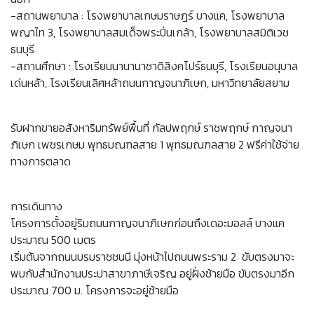
-สถานพยาบาล : โรงพยาบาลเกษมราษฎร์ บางแค, โรงพยาบาล
พญาไท 3, โรงพยาบาลสมเด็จพระปิ่นเกล้า, โรงพยาบาลสมิติเวช
ธนบุรี
-สถานศึกษา : โรงเรียนนานานาชาติสิงคโปร์ธนบุรี, โรงเรียนอนุบาล
เด่นหล้า, โรงเรียนเลิศหล้าถนนกาญจนาภิเษก, มหาวิทยาลัยสยาม
รับฝากขายอสังหาริมทรัพย์พื้นที่ กัลปพฤกษ์ ราชพฤกษ์ กาญจนา
ภิเษก เพชรเกษม พุทธมณฑลสาย 1 พุทธมณฑลสาย 2 ฟรีค่าใช้จ่าย
ทางการตลาด
การเดินทาง
โครงการตั้งอยู่ริมถนนกาญจนาภิเษกก่อนถึงเดอะมอลล์ บางแค
ประมาณ 500 เมตร
เริ่มต้นจากถนนบรมราชชนนี มุ่งหน้าไปถนนพระราม 2 ขับตรงมาจะ
พบกับสำนักงานประปาสาขาภาษีเจริญ อยู่ฝั่งซ้ายมือ ขับตรงมาอีก
ประมาณ 700 ม. โครงการจะอยู่ซ้ายมือ