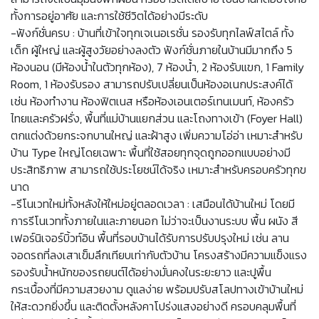
ทั้งการอยู่อาศัย และการใช้ชีวิตได้อย่างมีระดับ
-ฟังก์ชั่นครบ : บ้านที่เข้าใจทุกเจเนอเรชั่น รองรับทุกไลฟ์สไตล์ ทั้ง
เด็ก ผู้ใหญ่ และผู้สูงวัยอย่างลงตัว ฟังก์ชั่นภายในบ้านมีมากถึง 5
ห้องนอน (มีห้องน้ำในตัวทุกห้อง), 7 ห้องน้ำ, 2 ห้องรับแขก, 1 Family
Room, 1 ห้องรับรอง สามารถปรับเปลี่ยนเป็นห้องอเนกประสงค์ได้
เช่น ห้องทำงาน ห้องฟิตเนส หรือห้องเอนเตอร์เทนเมนท์, ห้องครัว
ไทยและครัวฝรั่ง, พื้นที่แม่บ้านแยกส่วน และโถงทางเข้า (Foyer Hall)
ตกแต่งด้วยกระจกบานใหญ่ และฝ้าสูง เพิ่มความโอ่อ่า เหมาะสำหรับ
บ้าน Type ใหญ่โดยเฉพาะ พื้นที่ใช้สอยทุกจุดถูกออกแบบอย่างมี
ประสิทธิภาพ สามารถใช้ประโยชน์ได้จริง เหมาะสำหรับครอบครัวทุกข
นาด
-รีโนเวทใหม่ทั้งหลังให้ใหม่อยู่ตลอดเวลา : เสมือนได้บ้านใหม่ โดยมี
การรีโนเวททั้งภายในและภายนอก ไม่ว่าจะเป็นงานระบบ พื้น ผนัง สี
เฟอร์นิเจอร์บิ้วท์อิน พื้นที่รอบบ้านได้รับการปรับปรุงใหม่ เช่น ลาน
จอดรถที่ลงเสาเข็มลึกเทียบเท่ากับตัวบ้าน โครงสร้างมีความแข็งแรง
รองรับน้ำหนักของรถยนต์ได้อย่างมั่นคงในระยะยาว และปูพื้น
กระเบื้องที่มีความสวยงาม ดูแลง่าย พร้อมปรับสโลปทางเข้าบ้านใหม่
ให้สะดวกยิ่งขึ้น และติดตั้งหลังคาโปร่งแสงอย่างดี ครอบคลุมพื้นที่