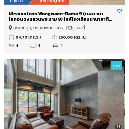
บ้านเดี่ยว
฿19,500,000
Nirvana Icon Wongwaen-Rama 9 (เนอวาน่า
ไอคอน วงแหวนพระราม 9) ใกล้โรงเรียนนานาชาติ
Wellington College International School และ
สะพานสูง, กรุงเทพมหานคร
ดูแผนที่
มหาวิทยาลัยนานาชาติแสตมฟอร์ด
94.70 (ตร.ว.)
250.00 (ตร.ม.)
4
5
4
ขาย
48