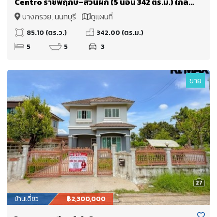
Centro ราชพฤกษ์–สวนผัก (5 นอน 342 ตร.ม.) ใกล้
ทางด่วนศรีรัช แค่ 5 นาที
บางกรวย, นนทบุรี
ดูแผนที่
85.10 (ตร.ว.)
342.00 (ตร.ม.)
5
5
3
ขาย
27
บ้านเดี่ยว
฿2,300,000