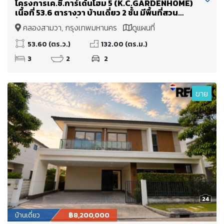
โครงการเค.ซี.การ์เด้นโฮม 5 (K.C.GARDENHOME)
เนื้อที่ 53.6 ตารางวา บ้านเดี่ยว 2 ชั้น มีพื้นที่สวน
บริเวณรอบบ้าน สิ่งแวดล้อมดี
คลองสามวา, กรุงเทพมหานคร
ดูแผนที่
53.60 (ตร.ว.)
132.00 (ตร.ม.)
3
2
2
ขาย
24
บ้านเดี่ยว
฿8,200,000