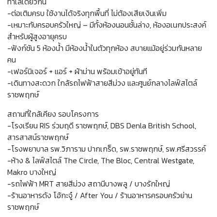
ทำเลเดียวกัน
-ต่อเติมครบ ใช้งานได้จริงทุกพื้นที่ ไม่ต้องเสียเงินเพิ่ม
-เหมาะกับครอบครัวใหญ่ – มีทั้งห้องนอนชั้นล่าง, ห้องอเนกประสงค์
สำหรับผู้สูงอายุครบ
-ฟังก์ชัน 5 ห้องน้ำ มีห้องน้ำในตัวทุกห้อง สบายแม้อยู่ร่วมกันหลาย
คน
-เฟอร์นิเจอร์ + แอร์ + ผ้าม่าน พร้อมเข้าอยู่ทันที
-เดินทางสะดวก ใกล้รถไฟฟ้าสายสีม่วง และศูนย์กลางไลฟ์สไตล์
ราชพฤกษ์
สถานที่ใกล้เคียง รอบโครงการ
-โรงเรียน RIS ร่วมฤดี ราชพฤกษ์, DBS Denla British School,
สารสาสน์ราชพฤกษ์
-โรงพยาบาล รพ.วิภาราม ปากเกร็ด, รพ.ราชพฤกษ์, รพ.ศรีสวรรค์
-ห้าง & ไลฟ์สไตล์ The Circle, The Bloc, Central Westgate,
Makro บางใหญ่
-รถไฟฟ้า MRT สายสีม่วง สถานีบางพลู / บางรักใหญ่
-ร้านอาหารดัง โอ้กะจู๋ / After You / ร้านอาหารครอบครัวย่าน
ราชพฤกษ์