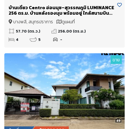
บ้านเดี่ยว Centro อ่อนนุช–สุวรรณภูมิ LUMINANCE
256 ตร.ม. บ้านหลังรองมุม พร้อมอยู่ ใกล้สนามบิน
สุวรรณภูมิ
บางพลี, สมุทรปราการ
ดูแผนที่
57.70 (ตร.ว.)
256.00 (ตร.ม.)
4
5
-
ขาย
49