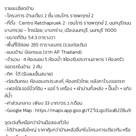
รายละเอียดบ้าน
-โครงการ บ้านเดี่ยว 2 ชั้น เซนโทร ราชพฤกษ์ 2
-ที่ตั้ง : Centro Ratchapruek 2 : เซนโทร ราชพฤกษ์ 2, นนทบุรี​​ถนน
บางกรวย - ไทรน้อย, บางกร่าง, เมืองนนทบุรี, นนทบุรี 11000
-ขนาดที่ดิน: 54.3 ตารางวา
-พื้นที่ใช้สอย: 265 ตารางเมตร (รวมต่อเติม)
-แบบบ้าน: Glorious (จาก AP Thailand)
-จำนวน : 4 ห้องนอน 5 ห้องน้ำ 1ห้องรับประทานอาหาร 1 ห้องครัว
จอดรถในบ้าน 2 คัน
-ทิศ : ใต้ (รับลมเย็นสบาย)
-ต่อเติมครบ: ห้องอเนกประสงค์, ห้องครัวไทย, หลังคาโรงจอดรถ
-เฟอร์นิเจอร์บิ้วท์อิน + แอร์ 5 เครื่อง + ผ้าม่านทั้งหลัง + ปั๊มน้ำ + แท้ง
ค์น้ำ
-ค่าส่วนกลาง: เพียง 33 บาท/ตร.ว./เดือน
-Google Map : https://maps.app.goo.gl/fZTcLqo3SxxB2ZBu9
จุดเด่นที่เหนือกว่าบ้านมือสองทั่วไป
-ได้บ้านหลังใหญ่ ราคาคุ้มกว่าบ้านหลังอื่นๆในโครงการเดียวกัน หรือ