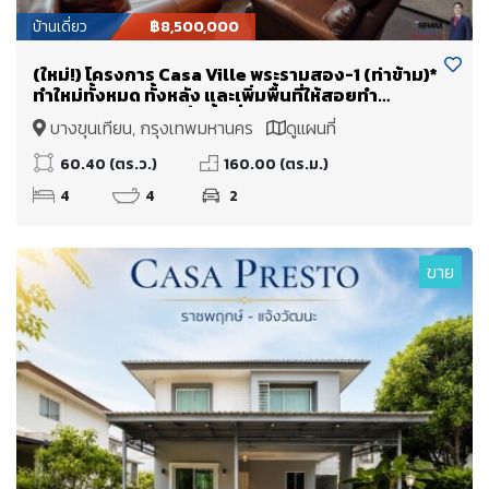
บ้านเดี่ยว
฿8,500,000
(ใหม่!) โครงการ Casa Ville พระรามสอง-1 (ท่าข้าม)*
ทำใหม่ทั้งหมด ทั้งหลัง และเพิ่มพื้นที่ให้สอยทำ
Double Volume เพิ่มพื้นที่ใช้สอย + จาก 160 ตร.ม.
บางขุนเทียน, กรุงเทพมหานคร
ดูแผนที่
(+80 เป็นเกือบ 240 ตร.ม.)
60.40 (ตร.ว.)
160.00 (ตร.ม.)
4
4
2
ขาย