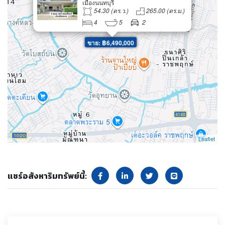
เมืองนนทบุรี
ม่วง (เซนโทร ราชพฤกษ์ 2)
54.30 (ตร.ว.)
265.00 (ตร.ม.)
4
5
2
ขาย: ฿6,490,000
Leaflet
แชร์อสังหาริมทรัพย์นี้: