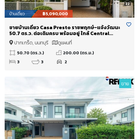
22
บ้านเดี่ยว
฿5,090,000
ขายบ้านเดี่ยว Casa Presto ราชพฤกษ์–แจ้งวัฒนะ
50.7 ตร.ว. ต่อเติมครบ พร้อมอยู่ ใกล้ Central
Westgate และโรงเรียนนานาชาติ DBS ราคา 5.09
ปากเกร็ด, นนทบุรี
ดูแผนที่
ล้านบาท
50.70 (ตร.ว.)
200.00 (ตร.ม.)
3
3
2
ขาย