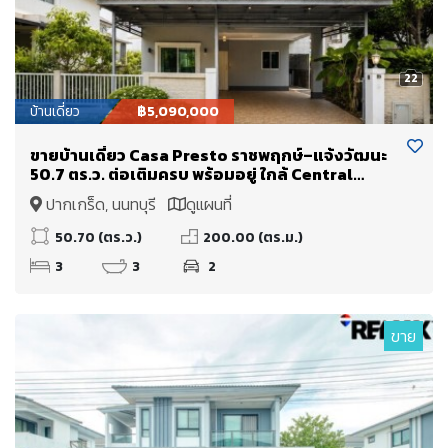
22
บ้านเดี่ยว
฿5,090,000
ขายบ้านเดี่ยว Casa Presto ราชพฤกษ์–แจ้งวัฒนะ
50.7 ตร.ว. ต่อเติมครบ พร้อมอยู่ ใกล้ Central
Westgate และโรงเรียนนานาชาติ DBS ราคา 5.09
ปากเกร็ด, นนทบุรี
ดูแผนที่
ล้านบาท
50.70 (ตร.ว.)
200.00 (ตร.ม.)
3
3
2
ขาย