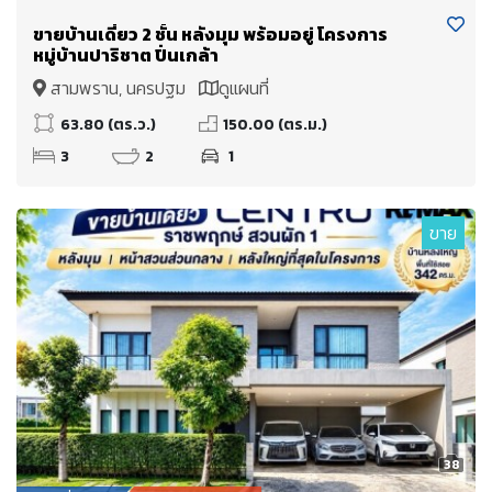
ขายบ้านเดี่ยว 2 ชั้น หลังมุม พร้อมอยู่ โครงการ
หมู่บ้านปาริชาต ปิ่นเกล้า
สามพราน, นครปฐม
ดูแผนที่
63.80 (ตร.ว.)
150.00 (ตร.ม.)
3
2
1
ขาย
38