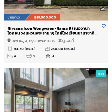
49
บ้านเดี่ยว
฿19,500,000
Nirvana Icon Wongwaen-Rama 9 (เนอวาน่า
ไอคอน วงแหวนพระราม 9) ใกล้โรงเรียนนานาชาติ
Wellington College International School และ
สะพานสูง, กรุงเทพมหานคร
ดูแผนที่
มหาวิทยาลัยนานาชาติแสตมฟอร์ด
94.70 (ตร.ว.)
250.00 (ตร.ม.)
4
5
4
ขาย