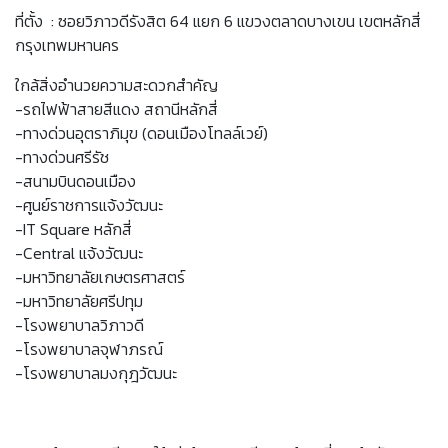
ที่ตั้ง : ซอยวิภาวดีรังสิต 64 แยก 6 แขวงตลาดบางเขน เขตหลักสี่
กรุงเทพมหานคร
ใกล้สิ่งอำนวยความสะดวกสำคัญ
-รถไฟฟ้าสายสีแดง สถานีหลักสี่
-ทางด่วนอุตราภิมุข (ดอนเมืองโทลล์เวย์)
-ทางด่วนศรีรัช
-สนามบินดอนเมือง
-ศูนย์ราชการแจ้งวัฒนะ
-IT Square หลักสี่
-Central แจ้งวัฒนะ
-มหาวิทยาลัยเกษตรศาสตร์
-มหาวิทยาลัยศรีปทุม
-โรงพยาบาลวิภาวดี
-โรงพยาบาลจุฬาภรณ์
-โรงพยาบาลมงกุฎวัฒนะ