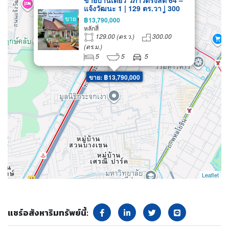
ขายบ้านเดี่ยว วิภาวดีรังสิต 64 –
แจ้งวัฒนะ 1 | 129 ตร.วา | 300
ตร.ม. | 5 ห้องนอน 5 ห้องน้ำ |
ขาย
฿13,790,000
ราคาพิเศษเหมาะอยู่อาศัยและทำ
หลักสี่
โฮมออฟฟิศ ทำเลใกล้ดอนเมือง–
129.00 (ตร.ว.)
300.00
หลักสี่–ศูนย์ราชการแจ้งวัฒนะ
(ตร.ม.)
5
5
5
ขาย: ฿13,790,000
Leaflet
แชร์อสังหาริมทรัพย์นี้: