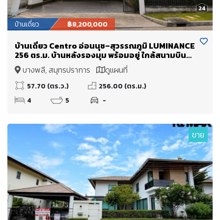
24
บ้านเดี่ยว
฿8,200,000
บ้านเดี่ยว Centro อ่อนนุช–สุวรรณภูมิ LUMINANCE
256 ตร.ม. บ้านหลังรองมุม พร้อมอยู่ ใกล้สนามบิน
สุวรรณภูมิ
บางพลี, สมุทรปราการ
ดูแผนที่
57.70 (ตร.ว.)
256.00 (ตร.ม.)
4
5
-
ขาย