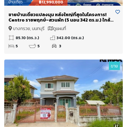
บ้านเดี่ยว
฿12,990,000
ขายบ้านเดี่ยวแปลงมุม หลังใหญ่ที่สุดในโครงการ!
Centro ราชพฤกษ์–สวนผัก (5 นอน 342 ตร.ม.) ใกล้
ทางด่วนศรีรัช แค่ 5 นาที
บางกรวย, นนทบุรี
ดูแผนที่
85.10 (ตร.ว.)
342.00 (ตร.ม.)
5
5
3
ขาย
27