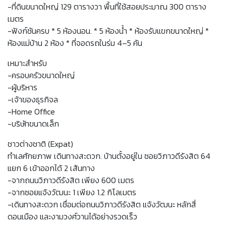
-ที่ดินขนาดใหญ่ 129 ตารางวา พื้นที่ใช้สอยประมาณ 300 ตาราง
เมตร
-ฟังก์ชันครบ * 5 ห้องนอน. * 5 ห้องน้ำ * ห้องรับแขกขนาดใหญ่ *
ห้องแม่บ้าน 2 ห้อง * ที่จอดรถในร่ม 4–5 คัน
เหมาะสำหรับ
-ครอบครัวขนาดใหญ่
-ผู้บริหาร
-เจ้าของธุรกิจล
-Home Office
-บริษัทขนาดเล็ก
ชาวต่างชาติ (Expat)
ทำเลศักยภาพ เดินทางสะดวก. บ้านตั้งอยู่ใน ซอยวิภาวดีรังสิต 64
แยก 6 เข้าออกได้ 2 เส้นทาง
-จากถนนวิภาวดีรังสิต เพียง 600 เมตร
-จากซอยแจ้งวัฒนะ 1 เพียง 1.2 กิโลเมตร
-เดินทางสะดวก เชื่อมต่อถนนวิภาวดีรังสิต แจ้งวัฒนะ หลักสี่
ดอนเมือง และงามวงศ์วานได้อย่างรวดเร็ว