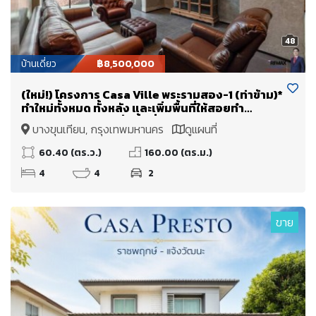
48
บ้านเดี่ยว
฿8,500,000
(ใหม่!) โครงการ Casa Ville พระรามสอง-1 (ท่าข้าม)*
ทำใหม่ทั้งหมด ทั้งหลัง และเพิ่มพื้นที่ให้สอยทำ
Double Volume เพิ่มพื้นที่ใช้สอย + จาก 160 ตร.ม.
บางขุนเทียน, กรุงเทพมหานคร
ดูแผนที่
(+80 เป็นเกือบ 240 ตร.ม.)
60.40 (ตร.ว.)
160.00 (ตร.ม.)
4
4
2
ขาย