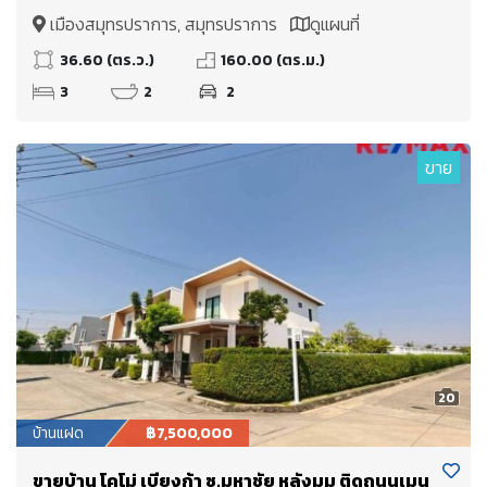
สมุทรปราการ
เมืองสมุทรปราการ, สมุทรปราการ
ดูแผนที่
36.60 (ตร.ว.)
160.00 (ตร.ม.)
3
2
2
ขาย
20
บ้านแฝด
฿7,500,000
ขายบ้าน โคโม่ เบียงก้า ซ.มหาชัย หลังมุม ติดถนนเมน