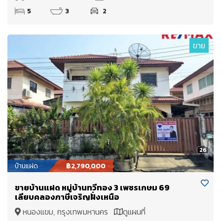
5
3
2
ขาย
26
บ้านแฝด
฿2,790,000
ขายบ้านแฝด หมู่บ้านทวีทอง 3 เพชรเกษม 69
เลียบคลองภาษีเจริญฝั่งเหนือ
หนองแขม, กรุงเทพมหานคร
ดูแผนที่