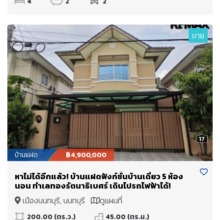
4
2
2
ขาย
17
บ้านแฝด
฿4,900,000
หาไม่ได้อีกแล้ว! บ้านแฝดฟังก์ชั่นบ้านเดี่ยว 5 ห้อง
นอน ทำเลทองรัตนาธิเบศร์ เดินไปรถไฟฟ้าได้!
เมืองนนทบุรี, นนทบุรี
ดูแผนที่
200.00 (ตร.ว.)
45.00 (ตร.ม.)