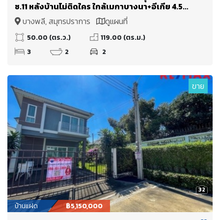
ซ.11 หลังบ้านไม่ติดใคร ใกล้เมกาบางนา+อีเกีย 4.5
ก.ม. เซนทรัลบางนา ไบเทคบางนา
บางพลี, สมุทรปราการ
ดูแผนที่
50.00 (ตร.ว.)
119.00 (ตร.ม.)
3
2
2
ขาย
32
บ้านแฝด
฿5,150,000