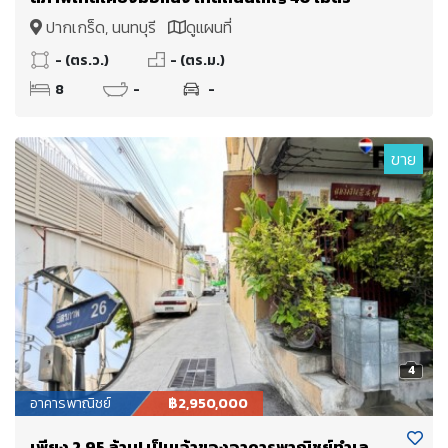
ปากเกร็ด, นนทบุรี
ดูแผนที่
- (ตร.ว.)
- (ตร.ม.)
8
-
-
ขาย
4
อาคารพาณิชย์
฿2,950,000
เพียง 2.95 ล้าน! เป็นเจ้าของอาคารพาณิชย์ทำเล