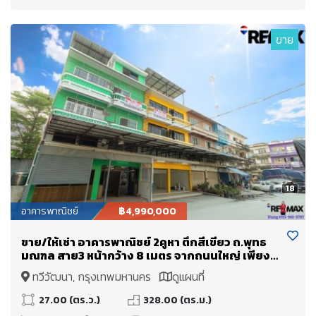
ขาย
18
อาคารพาณิชย์
฿4,990,000
ขาย/ให้เช่า อาคารพาณิชย์ 2คูหา ตึกสีเขียว ถ.พุทธ
มณฑล สาย3 หน้ากว้าง 8 เมตร จากถนนใหญ่ เพียง
50 เมตร รีโนเวทพร้อมใช้งาน เหมาะเป็นโกดัง ใกล้
ทวีวัฒนา, กรุงเทพมหานคร
ดูแผนที่
แหล่งขนส่ง ถนนอักษะ สะดวกเดินทาง ราคาขาย 4.99
Mb
27.00 (ตร.ว.)
328.00 (ตร.ม.)