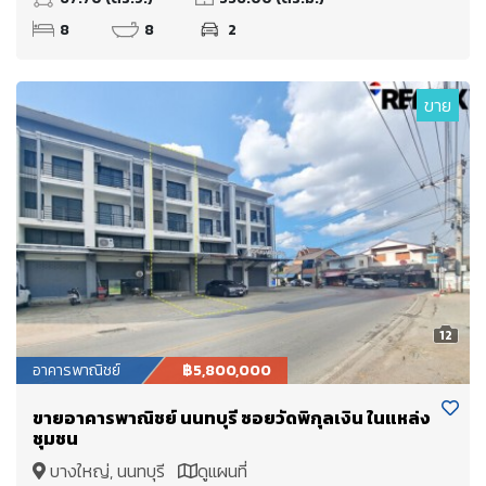
8
8
2
ขาย
12
อาคารพาณิชย์
฿5,800,000
ขายอาคารพาณิชย์ นนทบุรี ซอยวัดพิกุลเงิน ในแหล่ง
ชุมชน
บางใหญ่, นนทบุรี
ดูแผนที่