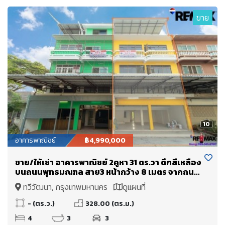
ขาย
10
อาคารพาณิชย์
฿4,990,000
ขาย/ให้เช่า อาคารพาณิชย์ 2คูหา 31 ตร.วา ตึกสีเหลือง
บนถนนพุทธมณฑล สาย3 หน้ากว้าง 8 เมตร จากถนน
ใหญ่ เพียง 50 เมตร ใกล้ถนนอักษะ พุทธมณฑล ศาลา
ทวีวัฒนา, กรุงเทพมหานคร
ดูแผนที่
ยา รีโนเวทแล้ว พร้อมใช้งาน ราคาขาย 4.99 ล้านบาท
ได้ถึง 2 คูหา
- (ตร.ว.)
328.00 (ตร.ม.)
4
3
3