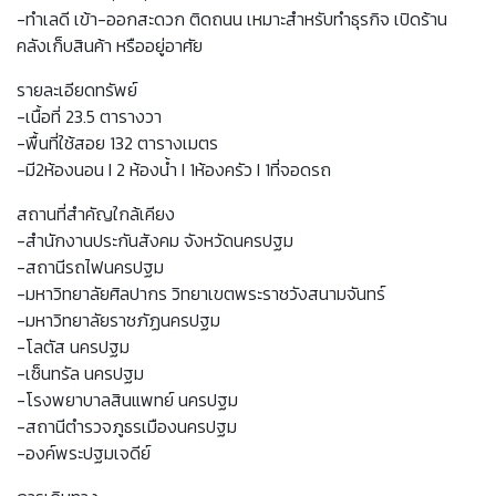
-ทำเลดี เข้า-ออกสะดวก ติดถนน เหมาะสำหรับทำธุรกิจ เปิดร้าน
คลังเก็บสินค้า หรืออยู่อาศัย
รายละเอียดทรัพย์
-เนื้อที่ 23.5 ตารางวา
-พื้นที่ใช้สอย 132 ตารางเมตร
-มี2ห้องนอน I 2 ห้องน้ำ I 1ห้องครัว I 1ที่จอดรถ
สถานที่สำคัญใกล้เคียง
-สำนักงานประกันสังคม จังหวัดนครปฐม
-สถานีรถไฟนครปฐม
-มหาวิทยาลัยศิลปากร วิทยาเขตพระราชวังสนามจันทร์
-มหาวิทยาลัยราชภัฏนครปฐม
-โลตัส นครปฐม
-เซ็นทรัล นครปฐม
-โรงพยาบาลสินแพทย์ นครปฐม
-สถานีตำรวจภูธรเมืองนครปฐม
-องค์พระปฐมเจดีย์