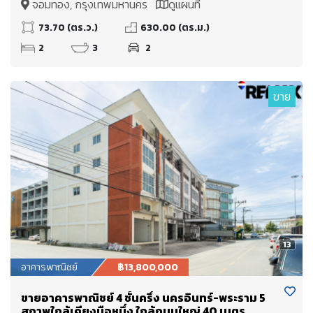
จอมทอง, กรุงเทพมหานคร
ดูแผนที่
73.70 (ตร.ว.)
630.00 (ตร.ม.)
2
3
2
ขาย
13
อาคารพาณิชย์
฿13,800,000
ขายอาคารพาณิชย์ 4 ชั้นครึ่ง นครอินทร์-พระราม 5
สภาพใกล้เคียงมือหนึ่ง ใกล้ถนนใหญ่ 40 เมตร