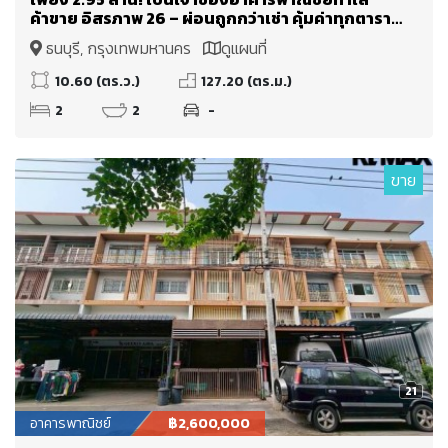
ค้าขาย อิสรภาพ 26 – ผ่อนถูกกว่าเช่า คุ้มค่าทุกตาราง
เมตร
ธนบุรี, กรุงเทพมหานคร
ดูแผนที่
10.60 (ตร.ว.)
127.20 (ตร.ม.)
2
2
-
ขาย
21
อาคารพาณิชย์
฿2,600,000