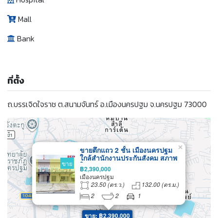
Mall
Bank
ที่ตั้ง
ถ.บรรเจิดใจราช ต.สนามจันทร์ อ.เมืองนครปฐม จ.นครปฐม 73000
×
ขายตึกแถว 2 ชั้น เมืองนครปฐม
ใกล้สำนักงานประกันสังคม สภาพ
ขาย
ใหม่
฿2,390,000
เมืองนครปฐม
23.50 (ตร.ว.)
132.00 (ตร.ม.)
2
2
1
ขาย: ฿2,390,000