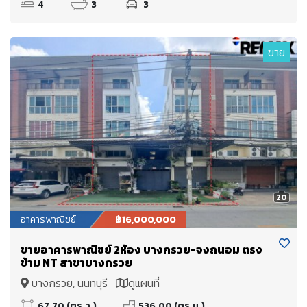
4
3
3
ขาย
20
อาคารพาณิชย์
฿16,000,000
ขายอาคารพาณิชย์ 2ห้อง บางกรวย-จงถนอม ตรง
ข้าม NT สาขาบางกรวย
บางกรวย, นนทบุรี
ดูแผนที่
67.70 (ตร.ว.)
536.00 (ตร.ม.)