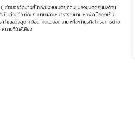
 เข้าซอยวัดบางยี่โทเพียง90เมตร ที่ดินแปลงมุมติดถนน2ด้าน
็นส่วนตัว ที่ดินถมนานแล้วเหมาะสร้างบ้าน หอพัก โกดังเก็บ
กำไร ทำเลสวยสุด ๆ มีอนาคตแน่นอน เหมาะที่จะทำธุรกิจโครงการต่าง
 สถานที่ใกล้เคียง