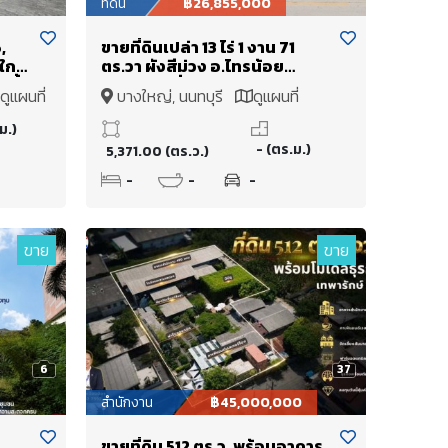
ที่ดิน
฿26,855,000
,
ขายที่ดินเปล่า 13 ไร่ 1 งาน 71
ใกล้
ตร.วา ผังสีม่วง อ.ไทรน้อย
นั้น
จ.นนทบุรี ที่แปลงสวยติด
ดูแผนที่
บางใหญ่, นนทบุรี
ดูแผนที่
ถนน2ด้าน ราคาดีมาก
ม.)
- (ตร.ม.)
5,371.00 (ตร.ว.)
-
-
-
ขาย
ขาย
6
37
สำนักงาน
฿45,000,000
ขายที่ดิน 512 ตร.ว. พร้อมอาคาร