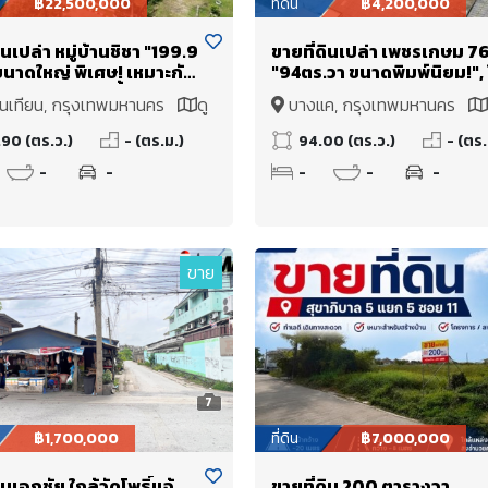
฿22,500,000
ที่ดิน
฿4,200,000
ินเปล่า หมู่บ้านชิชา "199.9
ขายที่ดินเปล่า เพชรเกษม 76
ขนาดใหญ่ พิเศษ! เหมาะกับ
"94ตร.วา ขนาดพิมพ์นิยม!", 
าน ใกล้ทางด่วนขึ้นลง
MRT หลักสอง 900 เมตร เท่า
นเทียน, กรุงเทพมหานคร
ดู
บางแค, กรุงเทพมหานคร
แปลงสวยสี่เหลี่ยมสวย
.90 (ตร.ว.)
- (ตร.ม.)
94.00 (ตร.ว.)
- (ตร.
-
-
-
-
-
ขาย
7
฿1,700,000
ที่ดิน
฿7,000,000
ินเอกชัย ใกล้วัดโพธิ์แจ้
ขายที่ดิน 200 ตารางวา