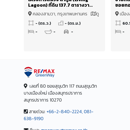
Lagoon) ที่ดิน 137.7 ตารางวา
ซอยกอ
พระยาสุเรนทร์ 39 ทำเลติดถนน
ตร.ว. พ
คลองสามวา, กรุงเทพมหานคร
ดู
เมือ
หลักโครงการ กว้าง~12 เมตร ติด
1.7 ล้
แผนที่
แผนที่
คลับเฮ้าส์ ใกล้สวนฯโครงการ
- (ตร.ว.)
- (ตร.ม.)
60.
-
-
-
-
เลขที่ 80 ซอยสุขุมวิท 117 ถนนสุขุมวิท
บางเมืองใหม่ เมืองสมุทรปราการ
สมุทรปราการ 10270
สายด่วน:
+66-2-840-2224, 081-
638-9190
อีเมล:
greenway@remax.co.th