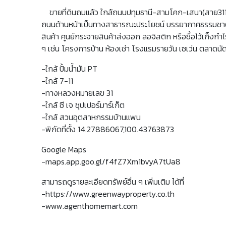
ขายที่ดินถมแล้ว ใกล้ถนนปทุมธานี-สามโคก-เสนา(สาย3111)
ถนนด้านหน้าเป็นทางสาธารณะประโยชน์ บรรยากาศธรรมชาติเป
สินค้า ศูนย์กระจายสินค้าส่งออก ลอจิสติก หรือซื้อไว้เก็ง
ๆ เช่น โครงการบ้าน ห้องเช่า โรงแรมรายวัน เซเว่น ตลาดนัด
-ใกล้ ปั้มน้ำมัน PT
-ใกล้ 7-11
-ทางหลวงหมายเลข 31
-ใกล้ ซี เจ ซุปเปอร์มาร์เก็ต
-ใกล้ สวนอุตสาหกรรมบ้านแพน
-พิกัดที่ตั้ง 14.27886067,100.43763873
Google Maps
-maps.app.goo.gl/f4fZ7Xm1bvyA7tUa8
สามารถดูรายละเอียดทรัพย์อื่น ๆ เพิ่มเติม ได้ที่
-https://www.greenwayproperty.co.th
-www.agenthomemart.com