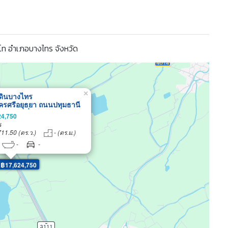
่โท อำเภอบางไทร จังหวัด
×
่ดินบางไทร
รศรีอยุธยา ถนนปทุมธานี
กเสนา ที่ดินถมแล้ว6-3-
24,750
่ ที่ดินสร้างบ้าน โกดังเก็บ
ร
า ศูนย์กระจายสินค้า ขนส่ง
711.50 (ตร.ว.)
- (ตร.ม.)
่ท่วม ใกล้นิคมอุตสาหกรรม
-
-
พน ราคาพิเศษ
 ฿17,624,750