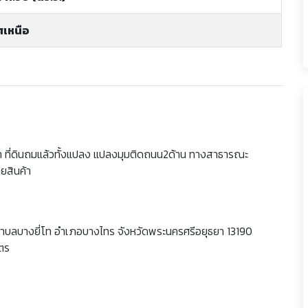
ศเหนือ
ยุธยา ที่ดินถมแล้วทั้งแปลง แปลงมุมติดถนน2ด้าน ทางสาธารณะ
ยสินค้า
 ตำบลบางยี่โท อำเภอบางไทร จังหวัดพระนครศรีอยุธยา 13190
มตร