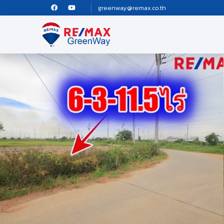
greenway@remax.co.th