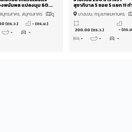
งพนันพล แปลงมุม 60.5
สุขาภิบาล 5 ซอย 5 แยก 11 ท
ร้อมห้องเช่า 7 ห้อง เพียง
รามอินทรา - บางเขน ผังเมือ
งสมุทรสาคร, สมุทรสาคร
ดู
บางเขน, กรุงเทพมหานคร
านบาท
เหลือง ย.3
แผนที่
50 (ตร.ว.)
- (ตร.ม.)
- (ตร.ม
200.00 (ตร.ว.)
-
-
-
-
-