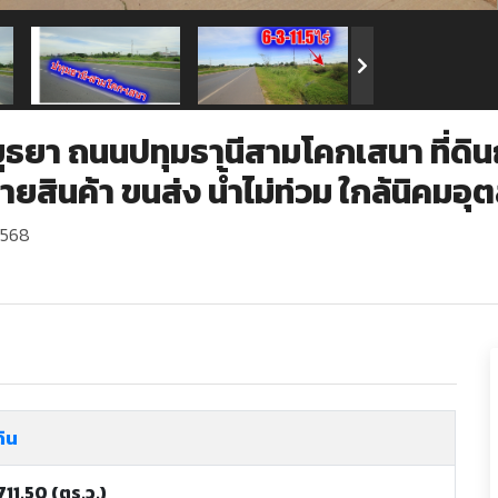
ธยา ถนนปทุมธานีสามโคกเสนา ที่ดินถม
ะจายสินค้า ขนส่ง น้ำไม่ท่วม ใกล้นิ
2568
ดิน
711.50 (ตร.ว.)