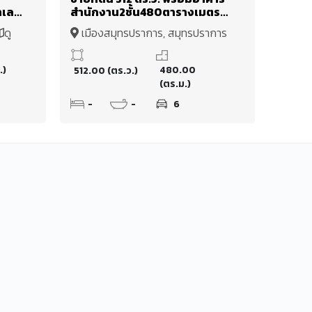
ำเล
สำนักงาน2ชั้น480ตารางเมตร
งสี
และโมเดลธุรกิจครบวงจร ฟาร์ม
ดู
เมืองสมุทรปราการ, สมุทรปราการ
คาเฟ่แอนด์เรสเตอรองต์ และ
ดูแผนที่
ศูนย์การเรียนรู้เชิงเกษตร
เทพารักษ์ 18
.)
480.00
512.00 (ตร.ว.)
(ตร.ม.)
-
-
6