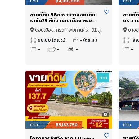
ที่ดิน
฿4,100,000
ที่ดิน
ขายที่ดิน 96ตารางวาซอยเทิด
ขายที่ด
ราชัน25 สีกัน ดอนเมือง สรง
ตร.วา 
ประภา กรุงเทพฯ ทำเลศักยภาพ
ปลูกบ้
ดอนเมือง, กรุงเทพมหานคร
ดู
บางขุ
ใกล้สนามบินนานาชาติดอนเมือง
สะดวก
แผนที่
แผนที่
96.00 (ตร.ว.)
- (ตร.ม.)
199
-
-
-
-
ขาย
13
ที่ดิน
฿5,163,750
ที่ดิน
โครงการลิฟวิ่ง ลากูน (Living
ขายที่ด