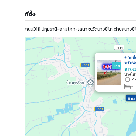
ที่ตั้ง
ถนน3111 ปทุมธานี-สามโคก-เสนา ซ.วัดบางยี่โท ตำบลบางยี
ขายที
พระนค
ขาย
สามโค
฿17,6
11.5ไร
บางไท
สินค้
2,
น้ำไม
-
บ้านแ
ขาย: