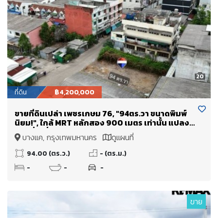
20
ที่ดิน
฿4,200,000
ขายที่ดินเปล่า เพชรเกษม 76, "94ตร.วา ขนาดพิมพ์
นิยม!", ใกล้ MRT หลักสอง 900 เมตร เท่านั้น แปลง
สวยสี่เหลี่ยมสวย
บางแค, กรุงเทพมหานคร
ดูแผนที่
94.00 (ตร.ว.)
- (ตร.ม.)
-
-
-
ขาย