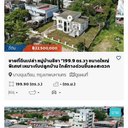
20
ที่ดิน
฿22,500,000
ขายที่ดินเปล่า หมู่บ้านชิชา "199.9 ตร.วา ขนาดใหญ่
พิเศษ! เหมาะกับปลูกบ้าน ใกล้ทางด่วนขึ้นลงสะดวก
บางขุนเทียน, กรุงเทพมหานคร
ดูแผนที่
199.90 (ตร.ว.)
- (ตร.ม.)
-
-
-
ขาย