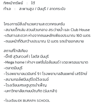
ทิศหน้าทรัพย์ : ใต้
ทำเล : สะพานสูง / มีนบุรี / ลาดกระบัง
โครงการมีสิ่งอำนวยความสะดวกครบครัน
-สนามเด็กเล่น สวนส่วนกลาง สระว่ายน้ำ และ Club House
-เดินทางสะดวก ห่างจากถนนหลักเพียงประมาณ 160 เมตร
-ถนนหน้าที่ดินกว้างประมาณ 12 เมตร รถเข้าออกสบาย
สถานที่ใกล้เคียง
-บิ๊กซี สุวินทวงศ์ l โลตัส มีนบุรี
-Mega home I ห้างฯ แฟชั่นไอส์แลนด์ I เดอะพรอมมานาด
-ตลาดมีนบุรี
-โรงพยาบาลนวมินทร์ 9 I โรงพยาบาลสินแพทย์ เสรีรักษ์
-สนามกอล์ฟมีนบุรีไดร์วิ่งเรนจ์
-โรงเรียนเศรษฐบุตรบำเพ็ญ
-มหาวิทยาลัยเกษมบัณฑิต (ร่มเกล้า)
-
โรงเรียน EK BURAPA SCHOOL