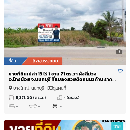
7
ที่ดิน
฿26,855,000
ขายที่ดินเปล่า 13 ไร่ 1 งาน 71 ตร.วา ผังสีม่วง
อ.ไทรน้อย จ.นนทบุรี ที่แปลงสวยติดถนน2ด้าน ราคา
ดีมาก
บางใหญ่, นนทบุรี
ดูแผนที่
5,371.00 (ตร.ว.)
- (ตร.ม.)
-
-
-
ขาย