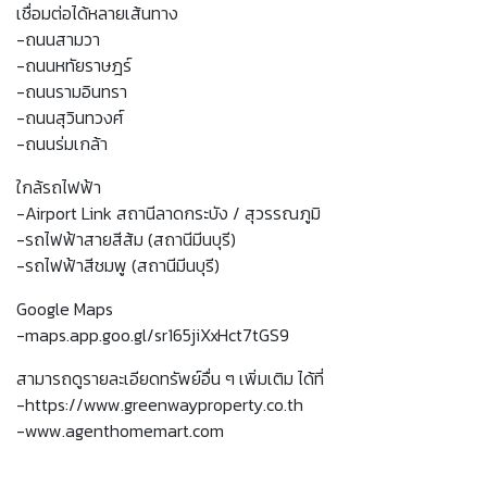
เชื่อมต่อได้หลายเส้นทาง
-ถนนสามวา
-ถนนหทัยราษฎร์
-ถนนรามอินทรา
-ถนนสุวินทวงศ์
-ถนนร่มเกล้า
ใกล้รถไฟฟ้า
-Airport Link สถานีลาดกระบัง / สุวรรณภูมิ
-รถไฟฟ้าสายสีส้ม (สถานีมีนบุรี)
-รถไฟฟ้าสีชมพู (สถานีมีนบุรี)
Google Maps
-maps.app.goo.gl/sr165jiXxHct7tGS9
สามารถดูรายละเอียดทรัพย์อื่น ๆ เพิ่มเติม ได้ที่
-https://www.greenwayproperty.co.th
-www.agenthomemart.com