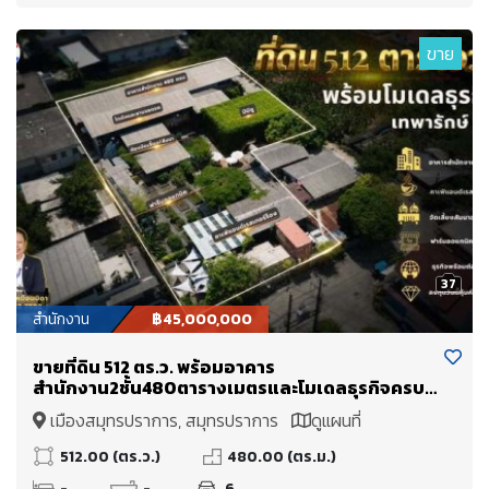
ขาย
37
สำนักงาน
฿45,000,000
ขายที่ดิน 512 ตร.ว. พร้อมอาคาร
สำนักงาน2ชั้น480ตารางเมตรและโมเดลธุรกิจครบ
วงจร ฟาร์ม คาเฟ่แอนด์เรสเตอรองต์ และ ศูนย์การ
เมืองสมุทรปราการ, สมุทรปราการ
ดูแผนที่
เรียนรู้เชิงเกษตร เทพารักษ์ 18
512.00 (ตร.ว.)
480.00 (ตร.ม.)
-
-
6