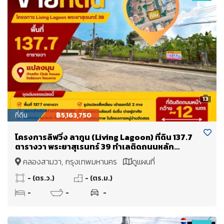
13
ที่ดิน
฿5,163,750
โครงการลิฟวิ่ง ลากูน (Living Lagoon) ที่ดิน 137.7
ตารางวา พระยาสุเรนทร์ 39 ทำเลติดถนนหลัก
โครงการ กว้าง~12 เมตร ติดคลับเฮ้าส์ ใกล้สวนฯ
คลองสามวา, กรุงเทพมหานคร
ดูแผนที่
โครงการ
- (ตร.ว.)
- (ตร.ม.)
-
-
-