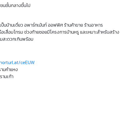
ชนชั้นกลางขึ้นไป
 เป็นบ้านเดี่ยว อพาร์ทเม้นท์ ออฟฟิศ ร้านค้าขาย ร้านอาหาร
รือเสื่อมโทรม ช่วงท้ายซอยมีโครงการบ้านหรู และเหมาะสำหรับสร้าง
วามสะดวกเกินพร้อม
shorturl.at/ceEUW
์รามคำแหง
รามเก้า