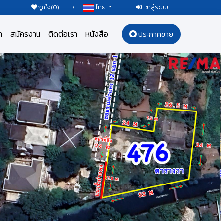
ถูกใจ(
0
)
/
เข้าสู่ระบบ
ไทย
า
สมัครงาน
ติดต่อเรา
หนังสือ
ประกาศขาย