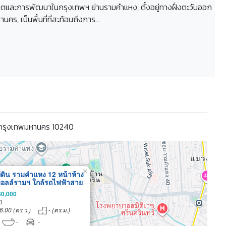
บโตและการพัฒนาในกรุงเทพฯ ย่านรามคำแหง, ตั้งอยู่ทางฝั่งตะวันออก
ร, เป็นพื้นที่ที่สะท้อนถึงการ...
.กรุงเทพมหานคร 10240
×
ี่ดิน รามคำแหง 12 หน้าห้าง
อลล์รามฯ ใกล้รถไฟฟ้าสาย
 สถานีรามคำแหง 476 ตาราง
60,000
าคาตารางวาละ 110,000
ิ
6.00 (ตร.ว.)
- (ตร.ม.)
-
-