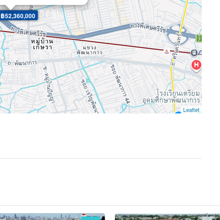
 ฿52,360,000
Leaflet