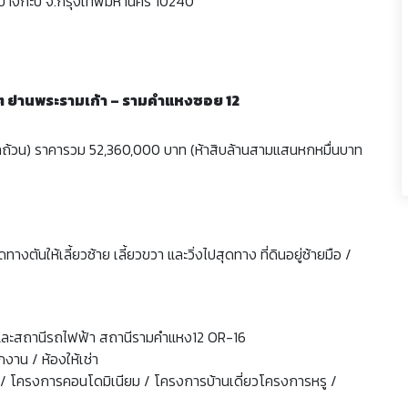
างกะปิ จ.กรุงเทพมหานคร 10240
สงบๆ ย่านพระรามเก้า – รามคำแหงซอย 12
)
าทถ้วน) ราคารวม 52,360,000 บาท (ห้าสิบล้านสามแสนหกหมื่นบาท
ันให้เลี้ยวซ้าย เลี้ยวขวา และวิ่งไปสุดทาง ที่ดินอยู่ซ้ายมือ /
และสถานีรถไฟฟ้า สถานีรามคำแหง12 OR-16
งาน / ห้องให้เช่า
 / โครงการคอนโดมิเนียม / โครงการบ้านเดี่ยวโครงการหรู /