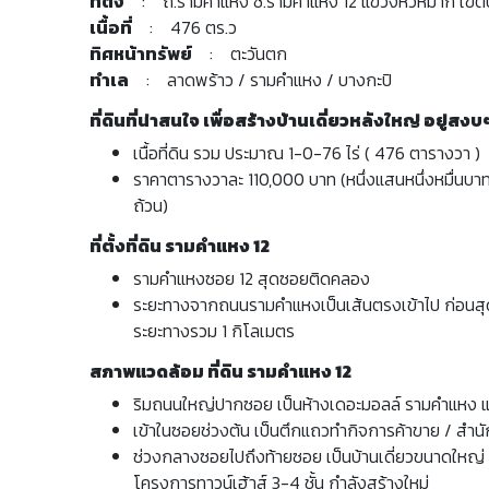
ที่ตั้ง
: ถ.รามคำแหง ซ.รามคำแหง 12 แขวงหัวหมาก เขตบ
เนื้อที่
: 476 ตร.ว
ทิศหน้าทรัพย์
: ตะวันตก
ทำเล
: ลาดพร้าว / รามคำแหง / บางกะปิ
ที่ดินที่น่าสนใจ เพื่อสร้างบ้านเดี่ยวหลังใหญ่ อยู่
เนื้อที่ดิน รวม ประมาณ 1-0-76 ไร่ ( 476 ตารางวา 
ราคาตารางวาละ 110,000 บาท (หนึ่งแสนหนึ่งหมื่นบ
ถ้วน)
ที่ตั้งที่ดิน รามคำแหง 12
รามคำแหงซอย 12 สุดซอยติดคลอง
ระยะทางจากถนนรามคำแหงเป็นเส้นตรงเข้าไป ก่อนสุดทางต
ระยะทางรวม 1 กิโลเมตร
สภาพแวดล้อม ที่ดิน รามคำแหง 12
ริมถนนใหญ่ปากซอย เป็นห้างเดอะมอลล์ รามคำแหง 
เข้าในซอยช่วงต้น เป็นตึกแถวทำกิจการค้าขาย / สำนัก
ช่วงกลางซอยไปถึงท้ายซอย เป็นบ้านเดี่ยวขนาดใหญ่
โครงการทาวน์เฮ้าส์ 3-4 ชั้น กำลังสร้างใหม่