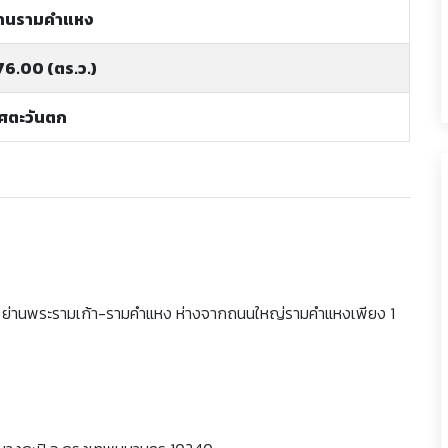
่านรามคำแหง
76.00 (ตร.ว.)
ิศตะวันตก
ย ย่านพระรามเก้า-รามคำแหง ห่างจากถนนใหญ่รามคำแหงเพียง 1