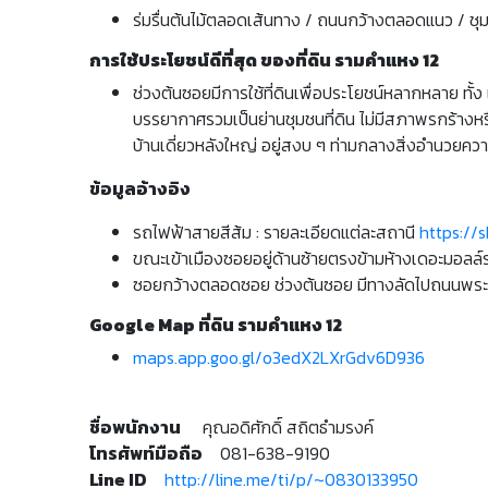
ร่มรื่นต้นไม้ตลอดเส้นทาง / ถนนกว้างตลอดแนว / ชุม
การใช้ประโยชน์ดีที่สุด ของที่ดิน รามคำแหง 12
ช่วงต้นซอยมีการใช้ที่ดินเพื่อประโยชน์หลากหลาย ทั้ง
บรรยากาศรวมเป็นย่านชุมชนที่ดิน ไม่มีสภาพรกร้างห
บ้านเดี่ยวหลังใหญ่ อยู่สงบ ๆ ท่ามกลางสิ่งอำนวยค
ข้อมูลอ้างอิง
รถไฟฟ้าสายสีส้ม : รายละเอียดแต่ละสถานี
https://
ขณะเข้าเมืองซอยอยู่ด้านซ้ายตรงข้ามห้างเดอะมอลล
ซอยกว้างตลอดซอย ช่วงต้นซอย มีทางลัดไปถนนพระ
Google Map ที่ดิน รามคำแหง 12
maps.app.goo.gl/o3edX2LXrGdv6D936
ชื่อพนักงาน
คุณอดิศักดิ์ สถิตธำมรงค์
โทรศัพท์มือถือ
081-638-9190
Line ID
http://line.me/ti/p/~0830133950