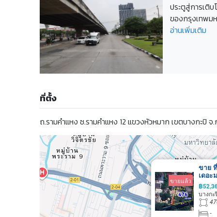
ประตูสู่การเติ
ของกรุงเทพมหานค
อ่านเพิ่มเติม
ที่ตั้ง
ถ.รามคำแหง ซ.รามคำแหง 12 แขวงหัวหมาก เขตบางกะปิ จ
ขาย ท
เดอะม
ขายแล้ว
สีส้ม
฿52,3
วา ร
บางกะป
บาท
47
-