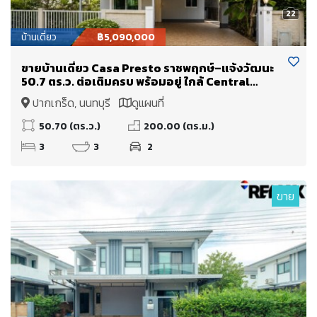
22
บ้านเดี่ยว
฿5,090,000
ขายบ้านเดี่ยว Casa Presto ราชพฤกษ์–แจ้งวัฒนะ
50.7 ตร.ว. ต่อเติมครบ พร้อมอยู่ ใกล้ Central
Westgate และโรงเรียนนานาชาติ DBS ราคา 5.09
ปากเกร็ด, นนทบุรี
ดูแผนที่
ล้านบาท
50.70 (ตร.ว.)
200.00 (ตร.ม.)
3
3
2
ขาย