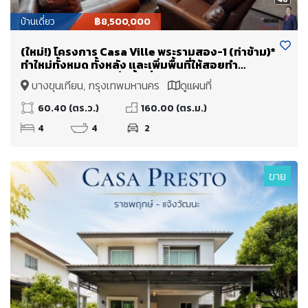
บ้านเดี่ยว
฿8,500,000
(ใหม่!) โครงการ Casa Ville พระรามสอง-1 (ท่าข้าม)*
ทำใหม่ทั้งหมด ทั้งหลัง และเพิ่มพื้นที่ให้สอยทำ
Double Volume เพิ่มพื้นที่ใช้สอย + จาก 160 ตร.ม.
บางขุนเทียน, กรุงเทพมหานคร
ดูแผนที่
(+80 เป็นเกือบ 240 ตร.ม.)
60.40 (ตร.ว.)
160.00 (ตร.ม.)
4
4
2
ขาย