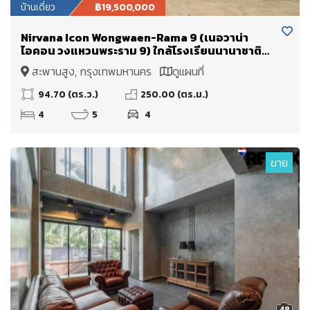
บ้านเดี่ยว
฿19,500,000
Nirvana Icon Wongwaen-Rama 9 (เนอวาน่า
ไอคอน วงแหวนพระราม 9) ใกล้โรงเรียนนานาชาติ
Wellington College International School และ
สะพานสูง, กรุงเทพมหานคร
ดูแผนที่
มหาวิทยาลัยนานาชาติแสตมฟอร์ด
94.70 (ตร.ว.)
250.00 (ตร.ม.)
4
5
4
ขาย
48