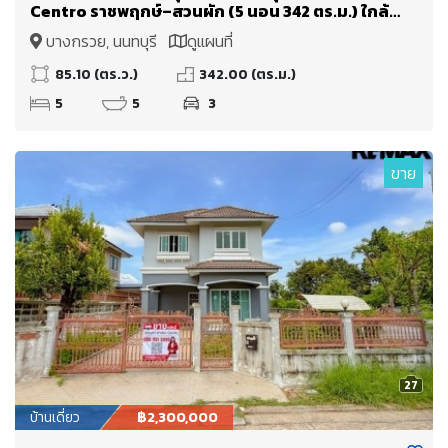
Centro ราชพฤกษ์–สวนผัก (5 นอน 342 ตร.ม.) ใกล้
ทางด่วนศรีรัช แค่ 5 นาที
บางกรวย, นนทบุรี
ดูแผนที่
85.10 (ตร.ว.)
342.00 (ตร.ม.)
5
5
3
ขาย
27
บ้านเดี่ยว
฿2,300,000