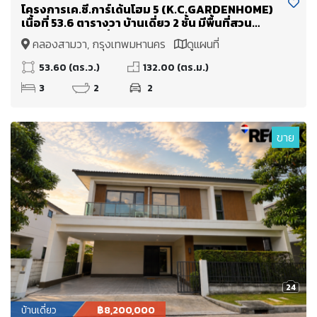
โครงการเค.ซี.การ์เด้นโฮม 5 (K.C.GARDENHOME)
เนื้อที่ 53.6 ตารางวา บ้านเดี่ยว 2 ชั้น มีพื้นที่สวน
บริเวณรอบบ้าน สิ่งแวดล้อมดี
คลองสามวา, กรุงเทพมหานคร
ดูแผนที่
53.60 (ตร.ว.)
132.00 (ตร.ม.)
3
2
2
ขาย
24
บ้านเดี่ยว
฿8,200,000