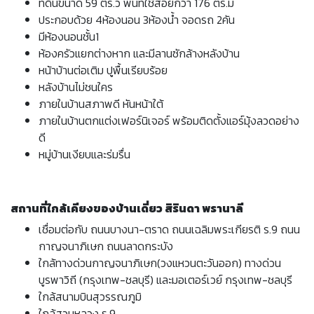
ที่ดินขนาด 59 ตร.ว พื้นที่ใช้สอยกว่า 176 ตร.ม
ประกอบด้วย 4ห้องนอน 3ห้องน้ำ จอดรถ 2คัน
มีห้องนอนชั้น1
ห้องครัวแยกต่างหาก และมีลานซักล้างหลังบ้าน
หน้าบ้านต่อเติม ปูพื้นเรียบร้อย
หลังบ้านไม่ชนใคร
ภายในบ้านสภาพดี หันหน้าใต้
ภายในบ้านตกแต่งเฟอร์นิเจอร์ พร้อมติดตั้งแอร์มุ้งลวดอย่าง
ดี
หมู่บ้านเงียบและร่มรื่น
สถานที่ใกล้เคียงของบ้านเดี่ยว สิรินดา พรานาลี
เชื่อมต่อกับ ถนนบางนา-ตราด ถนนเฉลิมพระเกียรติ ร.9 ถนน
กาญจนาภิเษก ถนนลาดกระบัง
ใกล้ทางด่วนกาญจนาภิเษก(วงแหวนตะวันออก) ทางด่วน
บูรพาวิถี (กรุงเทพ-ชลบุรี) และมอเตอร์เวย์ กรุงเทพ-ชลบุรี
ใกล้สนามบินสุวรรณภูมิ
ใกล้สวนหลวง ร.9