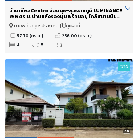
บ้านเดี่ยว Centro อ่อนนุช–สุวรรณภูมิ LUMINANCE
256 ตร.ม. บ้านหลังรองมุม พร้อมอยู่ ใกล้สนามบิน
สุวรรณภูมิ
บางพลี, สมุทรปราการ
ดูแผนที่
57.70 (ตร.ว.)
256.00 (ตร.ม.)
4
5
-
ขาย
49