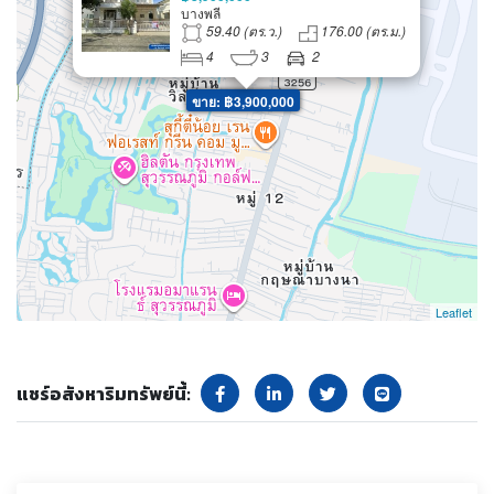
เฉลิมพระเกียรติ ร.9 ลาดกระบัง
บางพลี
สุวรรณภูมิ
59.40 (ตร.ว.)
176.00 (ตร.ม.)
4
3
2
ขาย: ฿3,900,000
Leaflet
แชร์อสังหาริมทรัพย์นี้: