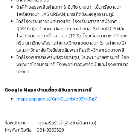
ใกล้ห้างสรรพสินค้าเมกา & อิเกีย บางนา , เซ็นทรัลบางนา,
โลตัสบางนา, JAS URBAN, มาร์เก็ตวิลเลจสุวรรณภูมิ
ใกล้โรงเรียนราชวินิตบางแก้ว, โรงเรียนสารสาสน์วิเทศ
สุวรรณภูมิ, Concordian International School (CIS)และ
โรงเรียนนานาชาติไทย--จีน (TCIS), โรงเรียนนานาชาติดิษยะ
ศริน มหาวิทยาลัยรามคำแหง วิทยาเขตบางนา (รามคำแหง 2)
และมหาวิทยาลัยหัวเฉียวเฉลิมพระเกียรติ -วิทยาเขตบางพลี
ใกล้โรงพยาบาลพริ้นซ์สุวรรณภูมิ, โรงพยาบาลศิครินทร์, โรง
พยาบาลไทยนครินทร์, โรงพยาบาลจุฬารัตน์ 1และโรงพยาบาล
บางนา
Google Maps บ้านเดี่ยว สิรินดา พรานาลี
maps.app.goo.gl/GnNGLznbtp9Znk8g7
ชื่อพนักงาน คุณสรินรัตน์ รุจิรภัทร์ดิลก (เม)
โทรศัพท์มือถือ 081-9363529