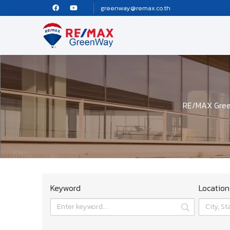
greenway@remax.co.th
RE/MAX Green
Keyword
Location