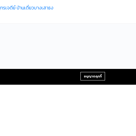
ุทรเจดีย์
บ้านเดี่ยวบางเสาธง
+66-2-840-2224, 081-638-9190
อนุญาตคุกกี้
y.