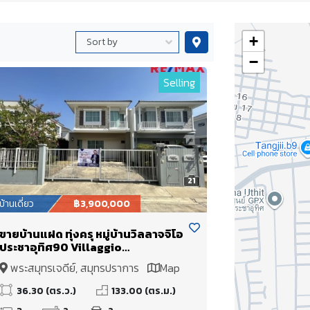
+
−
Selling
21
บ้านเดี่ยว
฿3,900,000
ขายบ้านแฝด ทุ่งครุ หมู่บ้านวิลลาจจิโอ
ประชาอุทิศ90 Villaggio
Prachauthit 90
พระสมุทรเจดีย์, สมุทรปราการ
Map
36.30 (ตร.ว.)
133.00 (ตร.ม.)