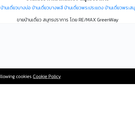
บ้านเดี่ยวบางบ่อ
บ้านเดี่ยวบางพลี
บ้านเดี่ยวพระประแดง
บ้านเดี่ยวพระสม
ขายบ้านเดี่ยว สมุทรปราการ โดย RE/MAX GreenWay
allowing cookies
Cookie Policy
2567 AgentHomeMart.com is Proudly Powered by Greenway Propert