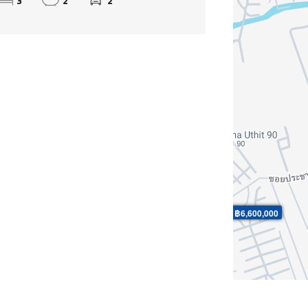
3
2
2
ขาย: ฿6,600,000