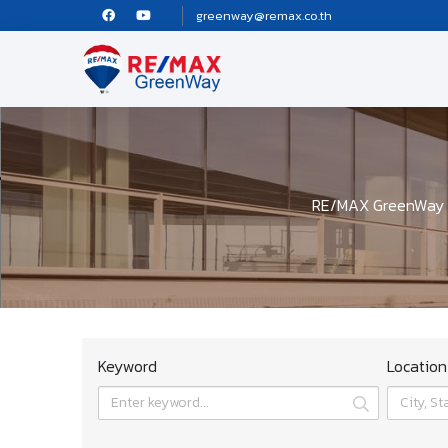
greenway@remax.co.th
RE/MAX GreenWay บร
Keyword
Location