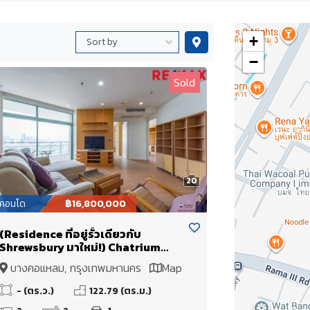
+
−
Sold
20
คอนโด
฿16,800,000
(Residence ที่อยู่รั้วเดียวกับ
Shrewsbury มาใหม่!) Chatrium
Riverside Residence 122.79 ตร.ม.
บางคอแหลม, กรุงเทพมหานคร
Map
2 ห้องนอนใหญ่! ถนนเส้นหลักอย่าง
เจริญกรุง ราคาดีที่สุดในโครงการ
- (ตร.ว.)
122.79 (ตร.ม.)
พร้อมแต่ง Built-in เป็น Layout หน้า