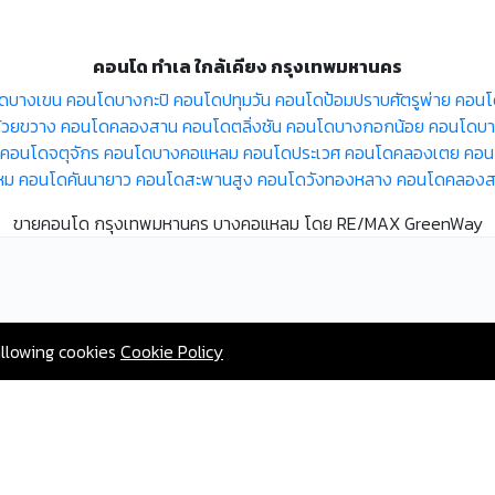
คอนโด ทำเล ใกล้เคียง กรุงเทพมหานคร
ดบางเขน
คอนโดบางกะปิ
คอนโดปทุมวัน
คอนโดป้อมปราบศัตรูพ่าย
คอนโ
้วยขวาง
คอนโดคลองสาน
คอนโดตลิ่งชัน
คอนโดบางกอกน้อย
คอนโดบาง
คอนโดจตุจักร
คอนโดบางคอแหลม
คอนโดประเวศ
คอนโดคลองเตย
คอน
หม
คอนโดคันนายาว
คอนโดสะพานสูง
คอนโดวังทองหลาง
คอนโดคลองส
ขายคอนโด กรุงเทพมหานคร บางคอแหลม โดย RE/MAX GreenWay
allowing cookies
Cookie Policy