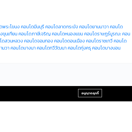
ดพระโขนง
คอนโดมีนบุรี
คอนโดลาดกระบัง
คอนโดยานนาวา
คอนโด
ขุนเทียน
คอนโดภาษีเจริญ
คอนโดหนองแขม
คอนโดราษฎร์บูรณะ
คอน
โดสวนหลวง
คอนโดจอมทอง
คอนโดดอนเมือง
คอนโดราชเทวี
คอนโด
ามวา
คอนโดบางนา
คอนโดทวีวัฒนา
คอนโดทุ่งครุ
คอนโดบางบอน
+66-2-840-2224, 081-638-9190
อนุญาตคุกกี้