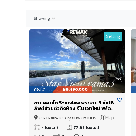
Selling
ขาย: ฿1,690,000
20
คอนโด
฿9,490,000
ขายคอนโด Starview พระราม 3 ชั้น16
ลิฟต์ส่วนตัวถึงห้อง รีโนเวทใหม่ พร้อม
Walk-in Closet ใหญ่
บางคอแหลม, กรุงเทพมหานคร
Map
- (ตร.ว.)
77.92 (ตร.ม.)