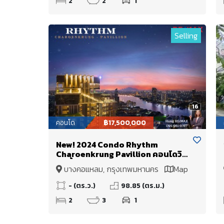
2
2
1
Selling
16
คอนโด
฿17,500,000
New! 2024 Condo Rhythm
Charoenkrung Pavillion คอนโดวิว
แม่น้ำ 98.85 Sq.m. 2ห้องนอน Fully
บางคอแหลม, กรุงเทพมหานคร
Map
Furnish **ขายขาดทุน ห้องใหม่มาก //
วิวแม่น้ำเจ้าพระยา ทำเลดี บนถนน
- (ตร.ว.)
98.85 (ตร.ม.)
เจริญกรุง ราคาดี พร้อมอยู่ เพียง 17.5
2
3
1
Millions Baht