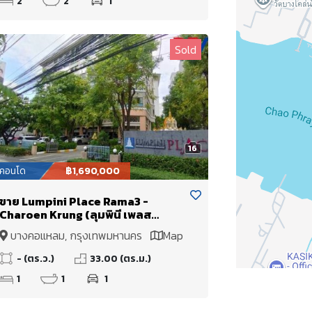
2
2
1
กว้าง
Sold
16
คอนโด
฿1,690,000
ขาย Lumpini Place Rama3 -
Charoen Krung (ลุมพินี เพลส
พระราม 3-เจริญกรุง) ติดกับสำนักงาน
บางคอแหลม, กรุงเทพมหานคร
Map
เขตบางคอแหลม ใกล้ห้าง เทอร์มิ
นอล21 พระราม 3 เดินเพียง8นาที
- (ตร.ว.)
33.00 (ตร.ม.)
ปรับปรุงใหม่พร้อมอยู่
1
1
1