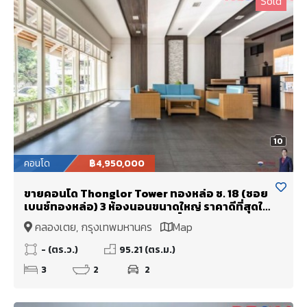
Sold
10
คอนโด
฿4,950,000
ขายคอนโด Thonglor Tower ทองหล่อ ซ. 18 (ซอย
เบนซ์ทองหล่อ) 3 ห้องนอนขนาดใหญ่ ราคาดีที่สุดใน
โครงการและในสุขุมวิ พร้อมสิทธิ์จอดรถถึง 2 คัน
คลองเตย, กรุงเทพมหานคร
Map
- (ตร.ว.)
95.21 (ตร.ม.)
3
2
2