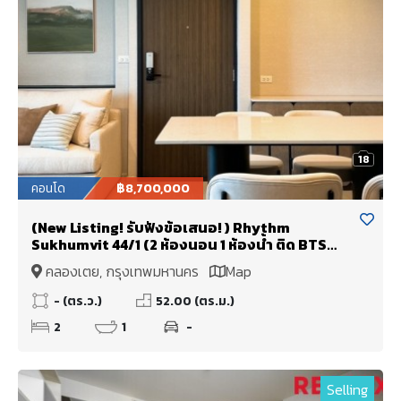
18
คอนโด
฿8,700,000
(New Listing! รับฟังข้อเสนอ! ) Rhythm
Sukhumvit 44/1 (2 ห้องนอน 1 ห้องน้ำ ติด BTS
พระโขนง ขายพร้อมผู้เช่า รับรายได้ทันที!!
คลองเตย, กรุงเทพมหานคร
Map
- (ตร.ว.)
52.00 (ตร.ม.)
2
1
-
Selling