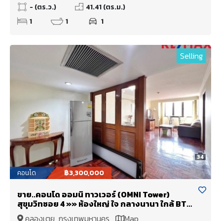
- (ตร.ว.)
41.41 (ตร.ม.)
1
1
1
Selling
34
คอนโด
฿3,300,000
ขาย..คอนโด ออมนิ ทาวเวอร์ (OMNI Tower)
สุขุมวิทซอย 4 »» ห้องใหญ่ ใจ กลางนานา ใกล้ BTS
นานา เพียง 500 เมตร
คลองเตย, กรุงเทพมหานคร
Map