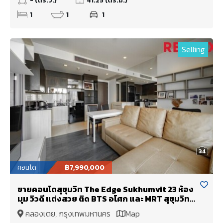
- (ตร.ว.)
41.25 (ตร.ม.)
1
1
1
Selling
34
คอนโด
฿7,990,000
ขายคอนโดสุขุมวิท The Edge Sukhumvit 23 ห้อง
มุม วิวดี แต่งสวย ติด BTS อโศก และ MRT สุขุมวิท
(เช่า 30,000/เดือน)
คลองเตย, กรุงเทพมหานคร
Map