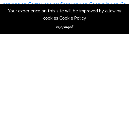
คลองเตย
คอนโดสวนหลวง
คอนโดจอมทอง
คอนโดดอนเมือง
คอนโด
Your experience on this site will be improved by allowing
ราชเทวี
คอนโดลาดพร้าว
คอนโดวัฒนา
คอนโดบางแค
คอนโดหลักสี่
cookies
Cookie Policy
คอนโดสายไหม
คอนโดคันนายาว
คอนโดสะพานสูง
คอนโดวังทองหลาง
+66-2-840-2224, 081-638-9190
คอนโดคลองสามวา
คอนโดบางนา
คอนโดทวีวัฒนา
คอนโดทุ่งครุ
คอนโด
อนุญาตคุกกี้
บางบอน
ขายคอนโด กรุงเทพมหานคร คลองเตย โดย RE/MAX GreenWay
เลขที่ 80 ซอยสุขุมวิท 117 ถนนสุขุมวิท บางเมืองใหม่ เมือง
สมุทรปราการ สมุทรปราการ 10270
Hotline:
+66-2-840-2224, 081-638-9190
Email:
greenway@remax.co.th
/
ไทย
Languages: