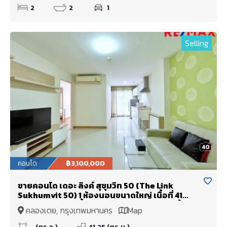
2
2
1
Selling
40
คอนโด
฿3,100,000
ขายคอนโด เดอะ ลิงค์ สุขุมวิท 50 (The Link
Sukhumvit 50) 1 ห้องนอนขนาดใหญ่ เนื้อที่ 41
ตร.ม., วิวสระว่ายน้ำ Fully Furnished พร้อมหิ้ว
คลองเตย, กรุงเทพมหานคร
Map
กระเป๋าเข้าอยู่ » ใกล้ BTS อ่อนนุช เพียง 500 เมตร