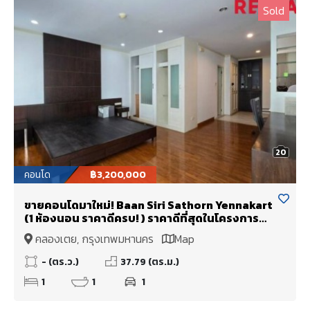
Sold
20
คอนโด
฿3,200,000
ขายคอนโดมาใหม่! Baan Siri Sathorn Yennakart
(1 ห้องนอน ราคาดีครบ! ) ราคาดีที่สุดในโครงการ
พร้อมแต่งสวย Built-in และ (เฟอร์นิเจอร์วัสดุ
คลองเตย, กรุงเทพมหานคร
Map
อย่างดี ในบรรยากาศสุดน่าอยู่ ) ทำให้ได้ผู้เช่าง่าย
หรือจะอยู่เองก็ลงตัว
- (ตร.ว.)
37.79 (ตร.ม.)
1
1
1