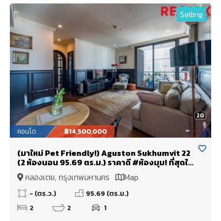
Selling
20
คอนโด
฿14,500,000
(มาใหม่ Pet Friendly!) Aguston Sukhumvit 22
(2 ห้องนอน 95.69 ตร.ม.) ราคาดี #ห้องมุม! ที่สุดใน
โครงการ พร้อมแต่งสวย Built-in และ ดีไซน์
คลองเตย, กรุงเทพมหานคร
Map
แบบSpain การใช้งาน รูปแบบModern ใน
Concept "Exotic Spanish Contemporary"
- (ตร.ว.)
95.69 (ตร.ม.)
2
2
1