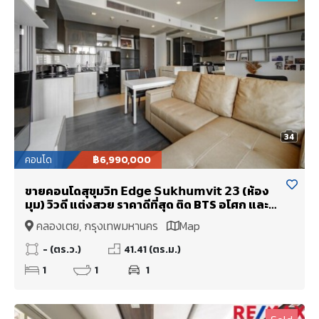
34
คอนโด
฿6,990,000
ขายคอนโดสุขุมวิท 𝗘𝗱𝗴𝗲 𝗦𝘂𝗸𝗵𝘂𝗺𝘃𝗶𝘁 𝟮𝟯 (ห้อง
มุม) วิวดี แต่งสวย ราคาดีที่สุด ติด BTS อโศก และ
MRT สุขุมวิท
คลองเตย, กรุงเทพมหานคร
Map
- (ตร.ว.)
41.41 (ตร.ม.)
1
1
1