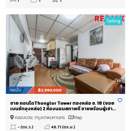
1
1
1
Selling
20
คอนโด
฿2,990,000
ขาย คอนโดThonglor Tower ทองหล่อ ซ. 18 (ซอย
เบนซ์ทองหล่อ) 2 ห้องนอนสภาพดี ขายพร้อมผู้เช่า
ราคาดีที่สุดในโครงการ
คลองเตย, กรุงเทพมหานคร
Map
- (ตร.ว.)
48.71 (ตร.ม.)