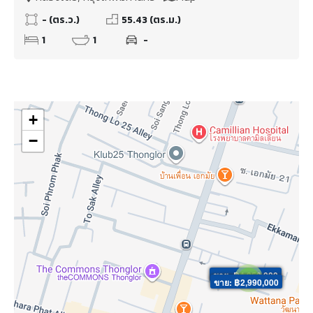
- (ตร.ว.)
55.43 (ตร.ม.)
1
1
-
+
−
ขาย: ฿4,950,000
2
ขาย: ฿2,990,000