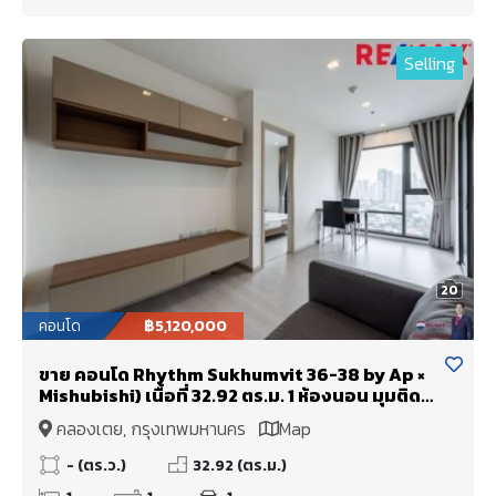
Selling
20
คอนโด
฿5,120,000
ขาย คอนโด Rhythm Sukhumvit 36-38 by Ap ×
Mishubishi) เนื้อที่ 32.92 ตร.ม. 1 ห้องนอน มุมติด
ทางหนีไฟ!
คลองเตย, กรุงเทพมหานคร
Map
- (ตร.ว.)
32.92 (ตร.ม.)