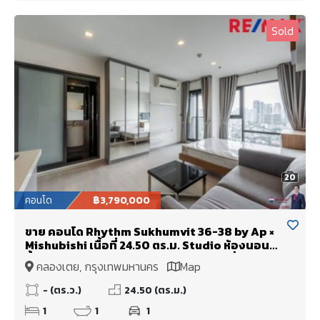
Sold
20
คอนโด
฿3,790,000
ขาย คอนโด Rhythm Sukhumvit 36-38 by Ap ×
Mishubishi เนื้อที่ 24.50 ตร.ม. Studio ห้องนอน
ชั้นสูง! วิวสวยกว่า สภาพเหมือนห้องมือหนึ่ง
คลองเตย, กรุงเทพมหานคร
Map
- (ตร.ว.)
24.50 (ตร.ม.)
1
1
1