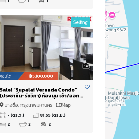
1
1
1
Selling
14
คอนโด
฿5,100,000
Sale! “Supalai Veranda Condo”
(ประชาชื่น-รัชวิภา) ห้องมุม เข้า/ออก
เมืองสะดวก ใกล้ทางด่วนสุดๆ!
บางซื่อ, กรุงเทพมหานคร
Map
- (ตร.ว.)
81.55 (ตร.ม.)
2
2
2