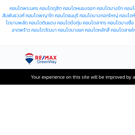
คอนโดพระนคร
คอนโดดุสิต
คอนโดหนองจอก
คอนโดบางรัก
คอนโ
สัมพันธวงศ์
คอนโดพญาไท
คอนโดธนบุรี
คอนโดบางกอกใหญ่
คอนโดห
โดบางพลัด
คอนโดดินแดง
คอนโดบึงกุ่ม
คอนโดสาทร
คอนโดบางซื่อ
ลาดพร้าว
คอนโดวัฒนา
คอนโดบางแค
คอนโดหลักสี่
คอนโดสายไ
เลขที่ 80 ซอยสุขุมวิท 117 ถนนสุขุมวิท
Your experience on this site will be improved by 
บางเมืองใหม่ เมืองสมุทรปราการ
สมุทรปราการ 10270
Hotline:
+66-2-840-2224, 081-638-
9190
Email:
greenway@remax.co.th
/