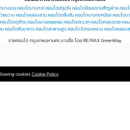
ดบางเขน
คอนโดบางกะปิ
คอนโดปทุมวัน
คอนโดป้อมปราบศัตรูพ่าย
คอนโ
้วยขวาง
คอนโดคลองสาน
คอนโดตลิ่งชัน
คอนโดบางกอกน้อย
คอนโดบาง
คอนโดจตุจักร
คอนโดบางคอแหลม
คอนโดประเวศ
คอนโดคลองเตย
คอน
หม
คอนโดคันนายาว
คอนโดสะพานสูง
คอนโดวังทองหลาง
คอนโดคลองส
ขายคอนโด กรุงเทพมหานคร บางซื่อ โดย RE/MAX GreenWay
allowing cookies
Cookie Policy