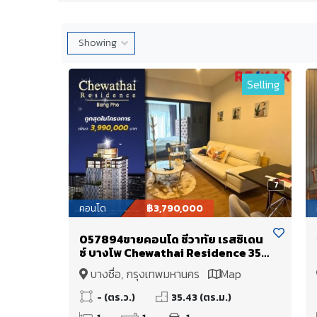
Selling
7
คอนโด
฿3,790,000
057894ขายคอนโด ชีวาทัย เรสซิเดน
ซ์ บางโพ Chewathai Residence 35
ตรม ห้องมุม วิวสวย ถูกสุดในโครงการ
บางซื่อ, กรุงเทพมหานคร
Map
- (ตร.ว.)
35.43 (ตร.ม.)