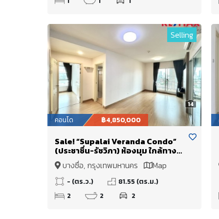
1
1
1
Selling
14
คอนโด
฿4,850,000
Sale! “Supalai Veranda Condo”
(ประชาชื่น-รัชวิภา) ห้องมุม ใกล้ทาง
ด่วนมากๆ เข้า/ออกเมืองสะดวก
บางซื่อ, กรุงเทพมหานคร
Map
- (ตร.ว.)
81.55 (ตร.ม.)
2
2
2