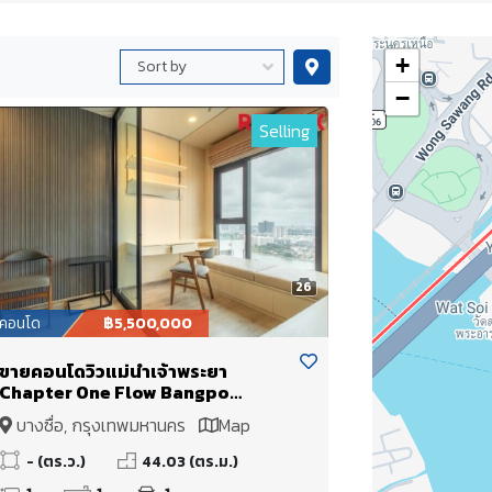
+
−
Selling
26
คอนโด
฿5,500,000
ขายคอนโดวิวแม่น้ำเจ้าพระยา
Chapter One Flow Bangpo
ถ.ประชาราษฎร์สาย1 ใกล้รถไฟฟ้า
บางซื่อ, กรุงเทพมหานคร
Map
MRTบางโพ และทางด่วนศรีรัชฯ
- (ตร.ว.)
44.03 (ตร.ม.)