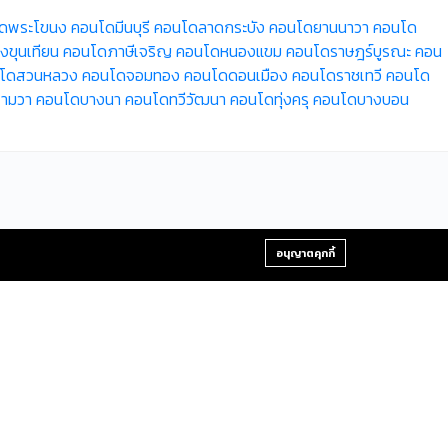
ดพระโขนง
คอนโดมีนบุรี
คอนโดลาดกระบัง
คอนโดยานนาวา
คอนโด
ขุนเทียน
คอนโดภาษีเจริญ
คอนโดหนองแขม
คอนโดราษฎร์บูรณะ
คอน
โดสวนหลวง
คอนโดจอมทอง
คอนโดดอนเมือง
คอนโดราชเทวี
คอนโด
ามวา
คอนโดบางนา
คอนโดทวีวัฒนา
คอนโดทุ่งครุ
คอนโดบางบอน
+66-2-840-2224, 081-638-9190
อนุญาตคุกกี้