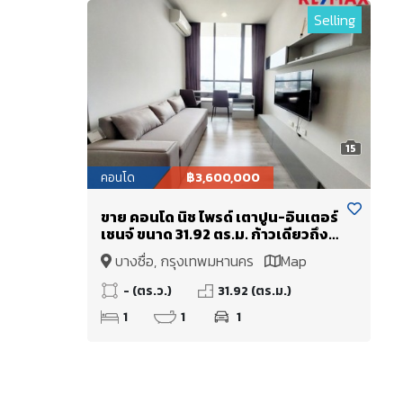
Selling
15
คอนโด
฿3,600,000
ขาย คอนโด นิช ไพรด์ เตาปูน-อินเตอร์
เชนจ์ ขนาด 31.92 ตร.ม. ก้าวเดียวถึง
รถไฟฟ้า MRT-เตาปูน
บางซื่อ, กรุงเทพมหานคร
Map
- (ตร.ว.)
31.92 (ตร.ม.)
1
1
1