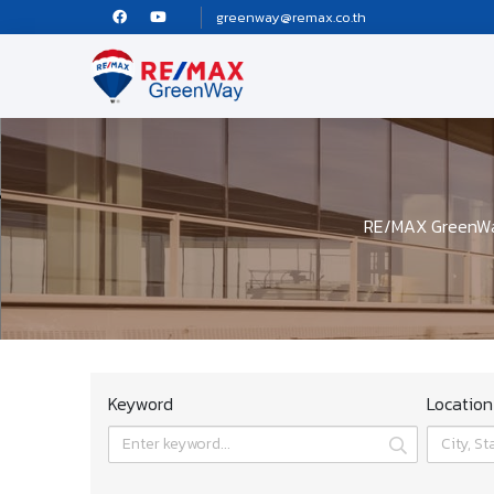
greenway@remax.co.th
RE/MAX GreenWay 
Keyword
Location