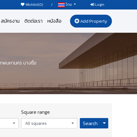
Wishlist(
0
)
/
Login
ไทย
สมัครงาน
ติดต่อเรา
หนังสือ
Add Property
เทพมหานคร บางซื่อ
Square range
Toggle Dropdo
Search
All squares