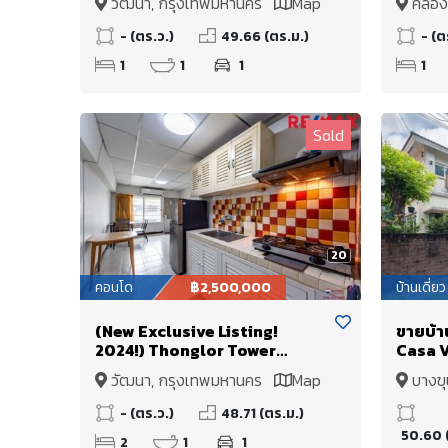
วัฒนา, กรุงเทพมหานคร
Map
คลอง
Functions ของตัวห้อง!)
ถึงฝ้าส
ใหญ่ (ช
- (ตร.ว.)
49.66 (ตร.ม.)
- (ต
สูง 2.6
1
1
1
1
แม่น้ำ
Sold
20
คอนโด
฿2,500,000
บ้านเดี่ยว
(New Exclusive Listing!
ขายบ้า
2024!) Thonglor Tower
Casa Vi
ทองหล่อ ซ. 18 (ซอยเบนซ์
ตร.วา 1
วัฒนา, กรุงเทพมหานคร
Map
บางขุ
ทองหล่อ) 1 ห้องนอนขนาดใหญ่
ตร.ม. 3
Map
ปรับปรุงห้องน้ำใหม่, ราคาดีที่สุด
โครงก
- (ตร.ว.)
48.71 (ตร.ม.)
ในโครงการ
50.60 
2
1
1