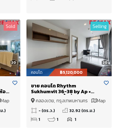
Sold
Selling
20
20
คอนโด
฿5,120,000
ขาย คอนโด Rhythm
ห้อง
Sukhumvit 36-38 by Ap ×
ดี
Mishubishi) เนื้อที่ 32.92 ตร.ม. 1
Map
คลองเตย, กรุงเทพมหานคร
Map
่สุด
ห้องนอน มุมติดทางหนีไฟ!
่
ม.)
- (ตร.ว.)
32.92 (ตร.ม.)
1
1
1
ut
โปร่ง