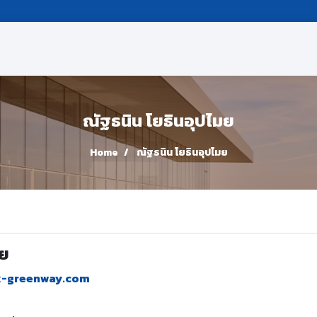
ณัฐธนิน โยธินอุปไมย
Home
ณัฐธนิน โยธินอุปไมย
มย
x-greenway.com