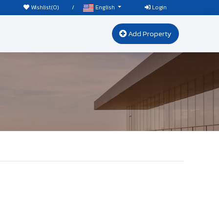
Wishlist(
0
)
/
Login
English
Add Property