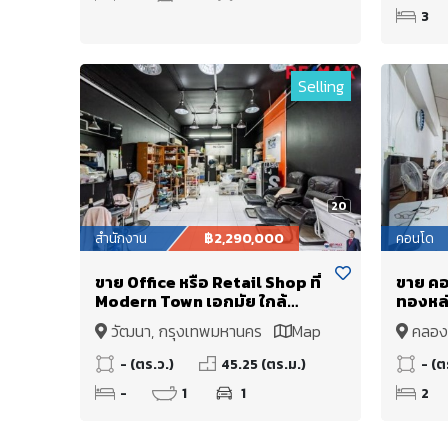
3
Selling
20
สำนักงาน
฿2,290,000
คอนโด
ขาย Office หรือ Retail Shop ที่
ขาย ค
Modern Town เอกมัย ใกล้
ทองหล่
Donki Mall 190 เมตร (Yield
ทองหล่
วัฒนา, กรุงเทพมหานคร
Map
คลอง
เกือบ 8%)
พร้อมผู
โครงก
- (ตร.ว.)
45.25 (ตร.ม.)
- (ต
-
1
1
2