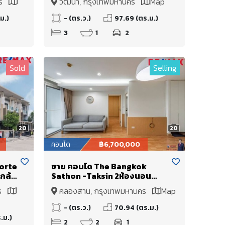
คร
วัฒนา, กรุงเทพมหานคร
Map
 นาน
ทองหล่อ) 3 ห้องนอนขนาดใหญ่
ว
ราคาดีที่สุดในโครงการและใน
ม.)
- (ตร.ว.)
97.69 (ตร.ม.)
สุขุมวิท พร้อมสิทธิ์จอดรถถึง 2
3
1
2
คัน
Sold
Selling
20
20
คอนโด
฿6,700,000
Forte
ขาย คอนโด The Bangkok
กล้
Sathon -Taksin 2ห้องนอน
ขนาดใหญ่หน้ากว้าง ราคาดี แสง
คร
คลองสาน, กรุงเทพมหานคร
Map
ธรรมชาติเข้าในทุก Functions
ของตัวห้อง! พร้อมแต่งสวย
- (ตร.ว.)
70.94 (ตร.ม.)
Built-in Minimal
.ม.)
2
2
1