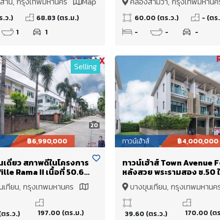
สาน, กรุงเทพมหานคร
Map
คลองสามวา, กรุงเทพมหาน
ูง 2.6 เมตร)1 ห้องนอน
ปัญญาอินทรา ที่ดินถมแล้ว
Map
ั้น 17th Tower B พื้นถึงฝ้า
กว่า (28ปี+) ดิน Setตัวดีแล้
ร.ว.)
68.83 (ตร.ม.)
60.00 (ตร.ว.)
- (ตร.
 เมตร) วิวเปิดโล่งทาง
1
1
-
-
-
และวิวเมืองทางทิศใต้
Selling
20
฿6,990,000
ทาวน์เฮ้าส์
฿4,000,000
นเดี่ยว สภาพดีในโครงการ
ทาวน์เฮ้าส์ Town Avenue 
lle Rama II เนื้อที่ 50.6
หลังสวย พระรามสอง ซ.50 ใ
60 ตร.ม.+ ส่วนต่อเติม 37
Central Rama II
นเทียน, กรุงเทพมหานคร
บางขุนเทียน, กรุงเทพมหาน
 ห้องนอน 3 ห้องน้ำ ต้น
Map
าร
197.00 (ตร.ม.)
170.00 (ตร
(ตร.ว.)
39.60 (ตร.ว.)