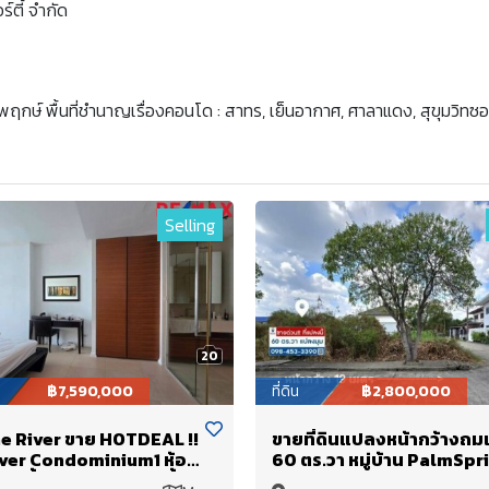
์ตี้ จำกัด
ัลปพฤกษ์ พื้นที่ชำนาญเรื่องคอนโด : สาทร, เย็นอากาศ, ศาลาแดง, สุขุมวิทซ
Selling
20
฿7,590,000
ที่ดิน
฿2,800,000
e River ขาย HOTDEAL !!
ขายที่ดินแปลงหน้ากว้างถม
ver Condominium1 ห้อง
60 ตร.วา หมู่บ้าน PalmSpr
 (ชั้น 17th Tower B พื้น
Villa ใกล้สนามกอล์ฟ