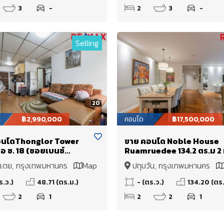
3
-
2
3
-
Selling
20
฿2,990,000
คอนโด
฿17,500,000
อนโดThonglor Tower
ขาย คอนโด Noble House
อ ซ. 18 (ซอยเบนซ์
Ruamruedee 134.2 ตร.ม 2 
อ) 2 ห้องนอนสภาพดี ขาย
นอนใหญ่ ห้องมุม! ถนนร่วมฤ
เตย, กรุงเทพมหานคร
Map
ปทุมวัน, กรุงเทพมหานคร
้เช่า ราคาดีที่สุดใน
ใกล้ One Bangkok! ราคาดีที
าร
ในย่านร่วมฤดีที่เป็นห้องใหญ
ร.ว.)
48.71 (ตร.ม.)
- (ตร.ว.)
134.20 (ตร.
พร้อมแต่ง Built-in สวย
2
1
2
2
1
Modern Classic เป็น Layo
หน้ากว้าง แสงธรรมชาติเข้า
ดี