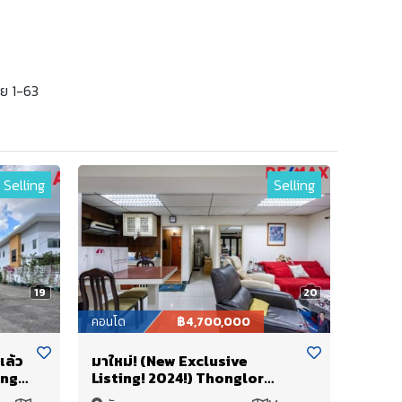
อย 1-63
Selling
Selling
19
20
คอนโด
฿4,700,000
แล้ว
มาใหม่! (New Exclusive
ing
Listing! 2024!) Thonglor
Tower ทองหล่อ ซ. 18 (ซอยเบนซ์