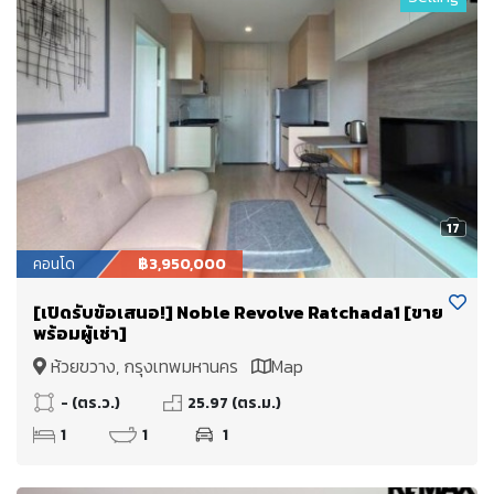
17
คอนโด
฿3,950,000
[เปิดรับข้อเสนอ!] Noble Revolve Ratchada1 [ขาย
พร้อมผู้เช่า]
ห้วยขวาง, กรุงเทพมหานคร
Map
- (ตร.ว.)
25.97 (ตร.ม.)
1
1
1