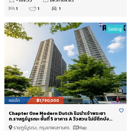
1
1
1
Selling
15
คอนโด
฿1,790,000
Chapter One Modern Dutch ริมน้ำเจ้าพระยา
ถ.ราษฎร์บูรณะ ชั้นที่ 5 อาคาร A วิวสวน ไม่มีตึกบัง
ขายเพียง 1.79 Mb.
ราษฎร์บูรณะ, กรุงเทพมหานคร
Map