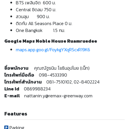
BTS เพลินจิต 600 ม.
Central ชิดลม 750 ม.
สวนลุม 900 ม.
ติดกับ All Seasons Place 0 ม.
One Bangkok 1.5 กม.
Google Maps Noble House Ruamruedee
maps.app.goo.gl/FoykgYXqRScxR19K6
ชื่อพนักงาน
คุณณัฐธนิน โยธินอุปไมย (เน็ท)
โทรศัพท์มือถือ
098-4533390
โทรศัพท์สำนักงาน
081-7510102, 02-8402224
Line Id
0869988234
E-mail
nattanin.y@remax-greenway.com
Features
Parking