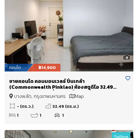
4
คอนโด
฿14,900
ขายคอนโด คอมมอนเวลธ์ ปิ่นเกล้า
(Commonwealth Pinklao) ห้องสตูดิโอ 32.49
ตร.ม. ติด MRT บางยี่ขัน ใกล้เซ็นทรัล ปิ่นเกล้า ศิริราช
บางพลัด, กรุงเทพมหานคร
Map
บางพลัด จรัญสนิทวงศ์
- (ตร.ว.)
32.49 (ตร.ม.)
1
1
1
Selling