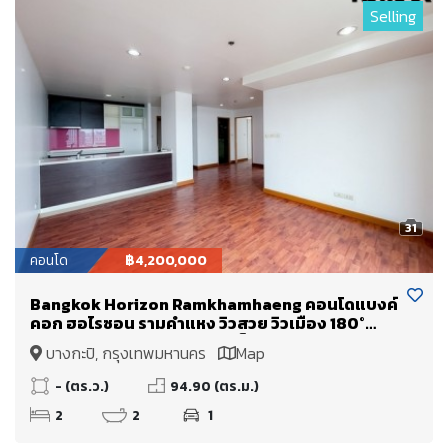
Selling
31
คอนโด
฿4,200,000
Bangkok Horizon Ramkhamhaeng คอนโดแบงค์
คอก ฮอไรซอน รามคำแหง วิวสวย วิวเมือง 180°
องศา วิวพาโนรามา ห้องนอนเห็นวิวทุกห้อง
บางกะปิ, กรุงเทพมหานคร
Map
- (ตร.ว.)
94.90 (ตร.ม.)
2
2
1