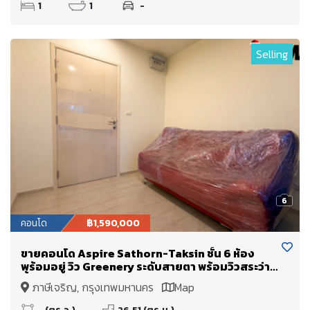
1
1
-
Selling
6
คอนโด
฿1,590,000
ขายคอนโด Aspire Sathorn-Taksin ชั้น 6 ห้อง
พร้อมอยู่ วิว Greenery ระดับสายตา พร้อมวิวสระว่าย
น้ำ
ภาษีเจริญ, กรุงเทพมหานคร
Map
- (ตร.ว.)
26.51 (ตร.ม.)