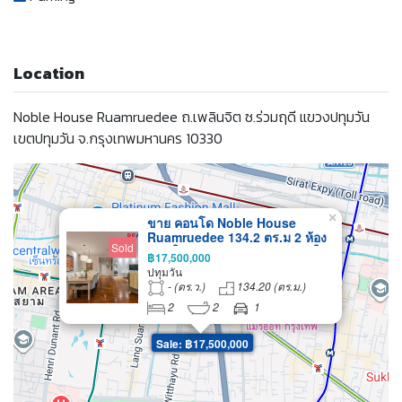
Location
Noble House Ruamruedee ถ.เพลินจิต ซ.ร่วมฤดี แขวงปทุมวัน
เขตปทุมวัน จ.กรุงเทพมหานคร 10330
×
ขาย คอนโด Noble House
Ruamruedee 134.2 ตร.ม 2 ห้อง
Sold
นอนใหญ่ ห้องมุม! ถนนร่วมฤดี ใกล้
฿17,500,000
One Bangkok! ราคาดีที่สุดใน
ปทุมวัน
ย่านร่วมฤดีที่เป็นห้องใหญ่ พร้อม
- (ตร.ว.)
134.20 (ตร.ม.)
แต่ง Built-in สวย Modern
2
2
1
Classic เป็น Layout หน้ากว้าง
แสงธรรมชาติเข้าโปร่งดี
Sale: ฿17,500,000