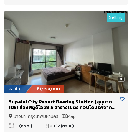
Selling
8
คอนโด
฿1,990,000
Supalai City Resort Bearing Station (สุขุมวิท
105) ห้องสตูดิโอ 33.5 ตารางเมตร คอนโดแรกจาก
ปากซอย!! ลงBTS แบริ่งถึงซอยเลย
บางนา, กรุงเทพมหานคร
Map
- (ตร.ว.)
33.12 (ตร.ม.)