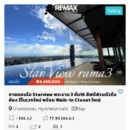
Selling
20
คอนโด
฿9,490,000
ขายคอนโด Starview พระราม 3 ชั้น16 ลิฟต์ส่วนตัวถึง
ห้อง รีโนเวทใหม่ พร้อม Walk-in Closet ใหญ่
บางคอแหลม, กรุงเทพมหานคร
Map
- (ตร.ว.)
77.92 (ตร.ม.)
2
2
1