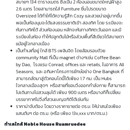
สบายๆ 134 ตารางเมตร ซึ่งเป็น 2 ห้องนอนขนาดใหญ่ฝ้าสูง
2.6 เมตร โดยสามารถใส่ Furniture ชิ้นโปรดขนาด
Oversized ได้ทำให้ได้ความรู้สึก Cozy และสวยน่าอยู่มากขึ้น
พอเป็นห้องมุมจะได้แสงธรรมชาติเข้า สองทิศ โดย ระเบียงจะ
หันทางทิศใต้ ส่วนห้องนอน หลักจะหันทางทิศตะวันออก และมี
ระเบียงในห้อง ทำให้ปลูกต้นไม้หรือส่วนพื้นที่สีเขียวได้สบายตา
แม้อยู่ใจกลางเมือง
เป็นทำเลที่อยู่ ใกล้ BTS เพลินจิต โดยล้อมรอบด้วย
community Mall ที่เป็น magnet ต่างๆเช่น Coffee Bean
by Dao, โรงแรม Conrad, offices และ retails, ในอาคาร All
Seasons, และ อภิมหาโครงการยักษ์อย่าง One Bangkok ที่
สามารถลัดมาสู่ตัวคอนโดนี้ได้เพียง 1.7 กม. เป็น Hubs
ใจกลางเมืองสุดๆ หรือสายที่ชอบวิ่งออกกำลังกาย ก็สามารถ
ไปเดินทางไปสวนลุมได้ เพียง 900 เมตร หรือบางทีก็เปลี่ยน
บรรยากาศไปวิ่งที่สวนเบญจกิติได้เช่นกัน
ราคาน่าจับต้อง โดยวางราคาขายต่อ ตร.ม. ให้น่าสนใจเพียง
แสนต้นๆ ต่อ ตร.ม. (หรือ เพียง 13x,xxx บาท/ตร.ม.)
ทำเลใกล้ Noble House Ruamruedee