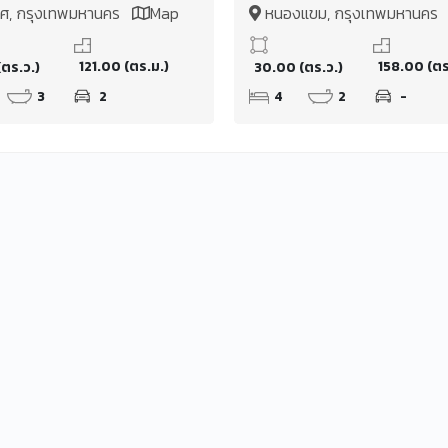
พ เมกาบางนาอยู่แค่ปาก
เพชรเกษม 79 แยก 9 หนอ
วศ, กรุงเทพมหานคร
Map
หนองแขม, กรุงเทพมหานค
121.00 (ตร.ม.)
158.00 (ตร
(ตร.ว.)
30.00 (ตร.ว.)
3
2
4
2
-