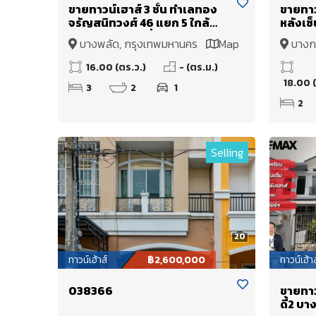
ขายทาวน์เฮาส์ 3 ชั้น ทำเลทอง
ขายทาวน
จรัญสนิทวงศ์ 46 แยก 5 ใกล้
หลังเซ็
MRT สถานีบางยี่ขัน เพียง 500
พร้อมอย
บางพลัด, กรุงเทพมหานคร
Map
บางก
เมตร พร้อมอยู่!
16.00 (ตร.ว.)
- (ตร.ม.)
18.00 (
3
2
1
2
Selling
20
ทาวน์เฮ้าส์
฿2,600,000
ทาวน์เฮ้าส
038366
ขายทาว
ดี้2 บ