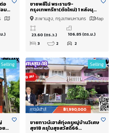
ต่อ
ขายพลีโน่ พระราม9-
้อม
กรุงเทพกรีฑา(ตัดใหม่) 1 หลังมุม
วิวหน้าบ้านเป็นสวนคลับเฮาส์
คร
สะพานสูง, กรุงเทพมหานคร
Map
เดียว
เชื่อมต่อพระราม 9 เพียง 15 นาที
ม.)
106.85 (ตร.ม.)
23.60 (ตร.ว.)
3
2
2
Selling
Selling
17
20
ทาวน์เฮ้าส์
฿1,990,000
ญ่
ขายทาวน์เฮาส์ทุ่งครุหมู่บ้านวิเศษ
ซอย
สุข18 ครุในสุขสวัสดิ์66