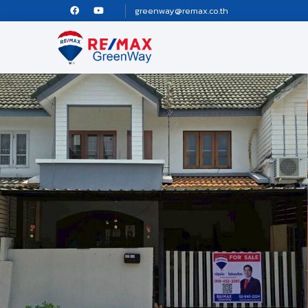
greenway@remax.co.th