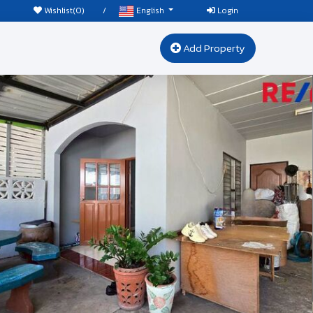
Wishlist(
0
)
/
Login
English
Add Property