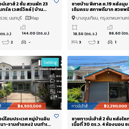
์เฮาส์ 2 ชั้น สวนผัก 23
ขายบ้าน พิศาล ค.19 หลังมุม 
นทรัล เวสต์วิลล์ | บ้าน
เติมครบ สภาพดีมาก สวยพร
ู่ แต่งครบ เข้าอยู่ได้เลย
อยู่ ราคาทุน ใกล้เซนทรัล
รวย, นนทบุรี
Map
บางขุนเทียน, กรุงเทพมหาน
พระราม2 ของดีมีหลังนี้หลัง
Map
144.00 (ตร.ม.)
86.60 (ตร.
ตร.ว.)
18.50 (ตร.ว.)
2
-
3
2
1
Selling
29
์
฿6,900,000
ทาวน์เฮ้าส์
฿2,290,000
น์โฮมประเวศ หมู่บ้านอิน
ขายทาวน์เฮ้าส์ 2 ชั้น หลังให
างนา-รามคำแหง2 บนทำเล
เนื้อที่ 30 ตร.ว. 4 ห้องนอน 