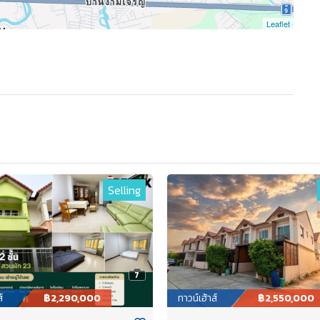
Leaflet
Selling
7
์
฿2,290,000
ทาวน์เฮ้าส์
฿2,550,000