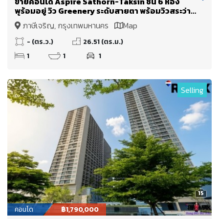
ขายคอนโด Aspire Sathorn-Taksin ชั้น 6 ห้อง
พร้อมอยู่ วิว Greenery ระดับสายตา พร้อมวิวสระว่าย
น้ำ
ภาษีเจริญ, กรุงเทพมหานคร
Map
- (ตร.ว.)
26.51 (ตร.ม.)
1
1
1
Selling
15
คอนโด
฿1,790,000