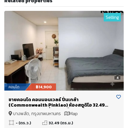
Related properties
Selling
4
คอนโด
฿14,900
ขายคอนโด คอมมอนเวลธ์ ปิ่นเกล้า
(Commonwealth Pinklao) ห้องสตูดิโอ 32.49
ตร.ม. ติด MRT บางยี่ขัน ใกล้เซ็นทรัล ปิ่นเกล้า ศิริราช
บางพลัด, กรุงเทพมหานคร
Map
บางพลัด จรัญสนิทวงศ์
- (ตร.ว.)
32.49 (ตร.ม.)