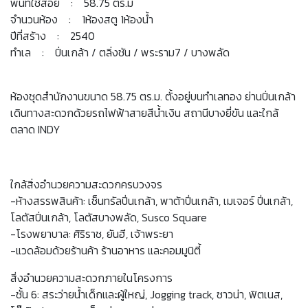
พื้นที่ใช้สอย : 58.75 ตร.ม
จำนวนห้อง : 1ห้องสตู 1ห้องน้ำ
ปีที่สร้าง : 2540
ทำเล : ปิ่นเกล้า / ตลิ่งชัน / พระราม7 / บางพลัด
ห้องชุดสำนักงานขนาด 58.75 ตร.ม. ตั้งอยู่บนทำเลทอง ย่านปิ่นเกล้า
เดินทางสะดวกด้วยรถไฟฟ้าสายสีน้ำเงิน สถานีบางยี่ขัน และใกล้
ตลาด INDY
ใกล้สิ่งอำนวยความสะดวกครบวงจร
-ห้างสรรพสินค้า: เซ็นทรัลปิ่นเกล้า, พาต้าปิ่นเกล้า, เมเจอร์ ปิ่นเกล้า,
โลตัสปิ่นเกล้า, โลตัสบางพลัด, Susco Square
-โรงพยาบาล: ศิริราช, ยันฮี, เจ้าพระยา
-แวดล้อมด้วยร้านค้า ร้านอาหาร และคอมมูนิตี้
สิ่งอำนวยความสะดวกภายในโครงการ
-ชั้น 6: สระว่ายน้ำเด็กและผู้ใหญ่, Jogging track, ซาวน่า, ฟิตเนส,