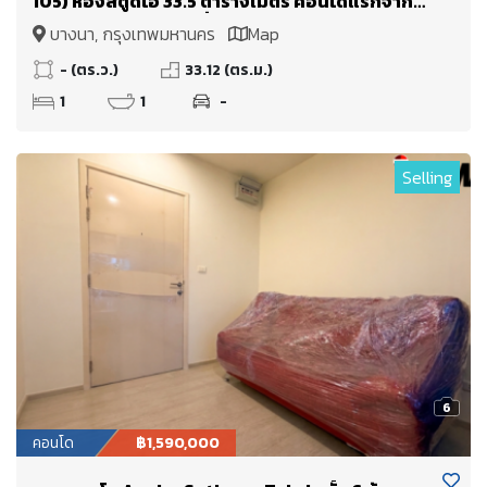
105) ห้องสตูดิโอ 33.5 ตารางเมตร คอนโดแรกจาก
ปากซอย!! ลงBTS แบริ่งถึงซอยเลย
บางนา, กรุงเทพมหานคร
Map
- (ตร.ว.)
33.12 (ตร.ม.)
1
1
-
Selling
6
คอนโด
฿1,590,000