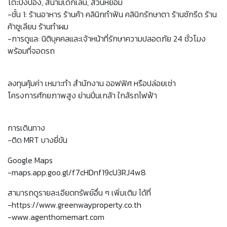
โต๊ะปิงปอง, สนามเด็กเล่น, สวนหย่อม
-ชั้น 1: ร้านอาหาร ร้านค้า คลินิกทำฟัน คลินิกรักษาตา ร้านซักรีด ร้าน
ค้าซูเลียน ร้านทำผม
-การดูแล: นิติบุคคลและเจ้าหน้าที่รักษาความปลอดภัย 24 ชั่วโมง
พร้อมที่จอดรถ
ลงทุนคุ้มค่า เหมาะทำ สำนักงาน ออฟฟิศ หรือปล่อยเช่า
โครงการศักยภาพสูง ย่านปิ่นเกล้า ใกล้รถไฟฟ้า
การเดินทาง
-ติด MRT บางยี่ขัน
Google Maps
-maps.app.goo.gl/f7cHDnf19cU3RJ4w8
สามารถดูรายละเอียดทรัพย์อื่น ๆ เพิ่มเติม ได้ที่
-https://www.greenwayproperty.co.th
-www.agenthomemart.com