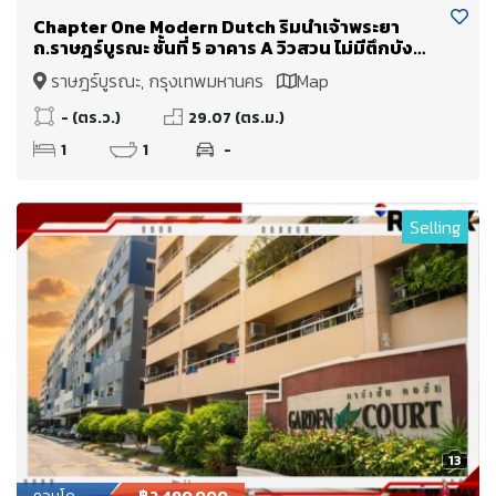
Chapter One Modern Dutch ริมน้ำเจ้าพระยา
ถ.ราษฎร์บูรณะ ชั้นที่ 5 อาคาร A วิวสวน ไม่มีตึกบัง
ขายเพียง 1.79 Mb.
ราษฎร์บูรณะ, กรุงเทพมหานคร
Map
- (ตร.ว.)
29.07 (ตร.ม.)
1
1
-
Selling
13