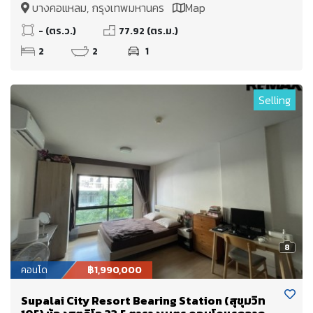
บางคอแหลม, กรุงเทพมหานคร
Map
- (ตร.ว.)
77.92 (ตร.ม.)
2
2
1
Selling
8
คอนโด
฿1,990,000
Supalai City Resort Bearing Station (สุขุมวิท