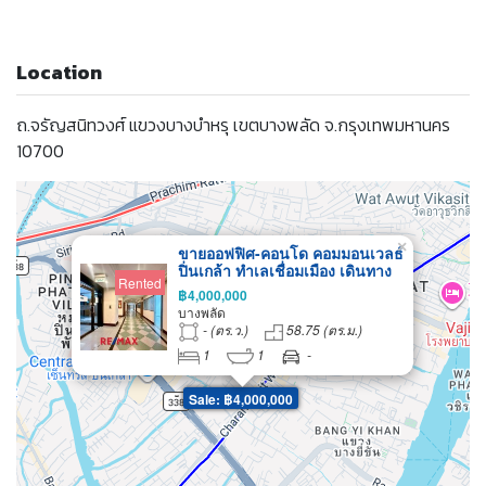
Location
ถ.จรัญสนิทวงศ์ แขวงบางบำหรุ เขตบางพลัด จ.กรุงเทพมหานคร
10700
×
ขายออฟฟิศ-คอนโด คอมมอนเวลธ์
ปิ่นเกล้า ทำเลเชื่อมเมือง เดินทาง
Rented
ง่าย
฿4,000,000
บางพลัด
- (ตร.ว.)
58.75 (ตร.ม.)
1
1
-
Sale: ฿4,000,000