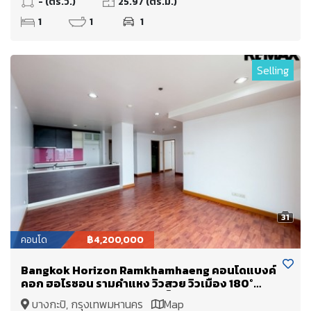
- (ตร.ว.)
25.97 (ตร.ม.)
1
1
1
Selling
31
คอนโด
฿4,200,000
Bangkok Horizon Ramkhamhaeng คอนโดแบงค์
คอก ฮอไรซอน รามคำแหง วิวสวย วิวเมือง 180°
องศา วิวพาโนรามา ห้องนอนเห็นวิวทุกห้อง
บางกะปิ, กรุงเทพมหานคร
Map