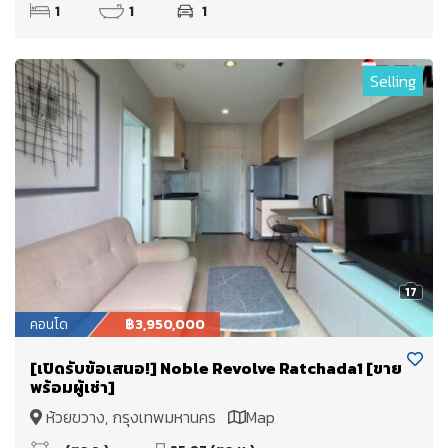
1
1
1
Selling
17
คอนโด
฿3,950,000
[เปิดรับข้อเสนอ!] Noble Revolve Ratchada1 [ขาย
พร้อมผู้เช่า]
ห้วยขวาง, กรุงเทพมหานคร
Map