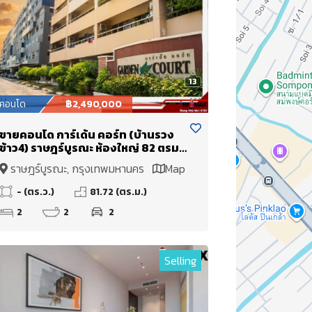
13
คอนโด
฿2,490,000
ขายคอนโด การ์เด้น คอร์ท (บ้านรวง
ข้าว4) ราษฎร์บูรณะ ห้องใหญ่ 82 ตรม
2 bed ขายเพียง 2.49 Mb. ใกล้
ราษฎร์บูรณะ, กรุงเทพมหานคร
Map
ทางด่วนพระราม 3 เข้าเมืองไม่เกิน 15
นาที
- (ตร.ว.)
81.72 (ตร.ม.)
2
2
2
Selling