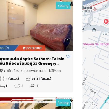
Selling
6
คอนโด
฿1,590,000
ขายคอนโด Aspire Sathorn-Taksin
ชั้น 6 ห้องพร้อมอยู่ วิว Greenery
ขาย: ฿1,690,000
ระดับสายตา พร้อมวิวสระว่ายน้ำ
ภาษีเจริญ, กรุงเทพมหานคร
Map
- (ตร.ว.)
26.51 (ตร.ม.)
1
1
1
Selling