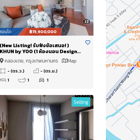
22
คอนโด
฿15,900,000
(New Listing! รับฟังข้อเสนอ! )
KHUN by YOO (1 ห้องนอน Design
Branded Residences)
คลองเตย, กรุงเทพมหานคร
Map
- (ตร.ว.)
- (ตร.ม.)
1
1
1
Selling