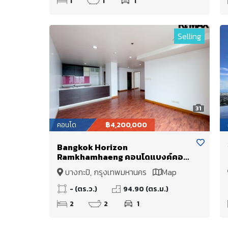
1
1
1
Selling
31
คอนโด
฿4,200,000
Bangkok Horizon
Ramkhamhaeng คอนโดแบงค์คอก
ฮอไรซอน รามคำแหง วิวสวย วิวเมือง
บางกะปิ, กรุงเทพมหานคร
Map
180° องศา วิวพาโนรามา ห้องนอนเห็น
วิวทุกห้อง
- (ตร.ว.)
94.90 (ตร.ม.)
2
2
1