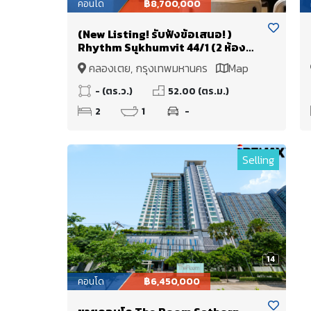
คอนโด
฿8,700,000
(New Listing! รับฟังข้อเสนอ! )
Rhythm Sukhumvit 44/1 (2 ห้อง
นอน 1 ห้องน้ำ ติด BTS พระโขนง ขาย
คลองเตย, กรุงเทพมหานคร
Map
พร้อมผู้เช่า รับรายได้ทันที!!
- (ตร.ว.)
52.00 (ตร.ม.)
2
1
-
Selling
14
คอนโด
฿6,450,000