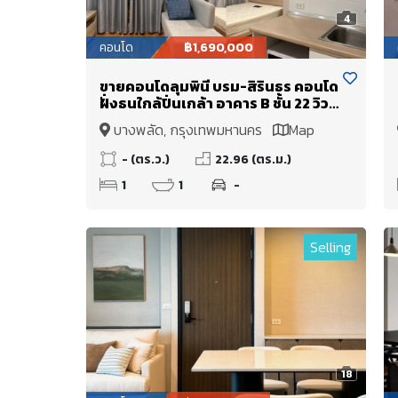
4
คอนโด
฿1,690,000
ขายคอนโดลุมพินี บรม-สิรินธร คอนโด
ฝั่งธนใกล้ปิ่นเกล้า อาคาร B ชั้น 22 วิว
โล่ง ห้องสวย พร้อมอยู่
บางพลัด, กรุงเทพมหานคร
Map
- (ตร.ว.)
22.96 (ตร.ม.)
1
1
-
Selling
18