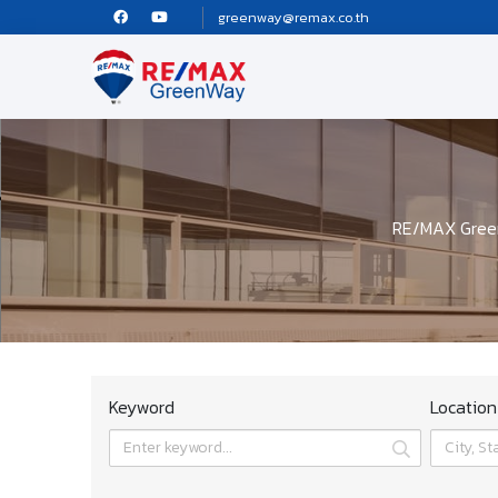
greenway@remax.co.th
RE/MAX Green
Keyword
Location