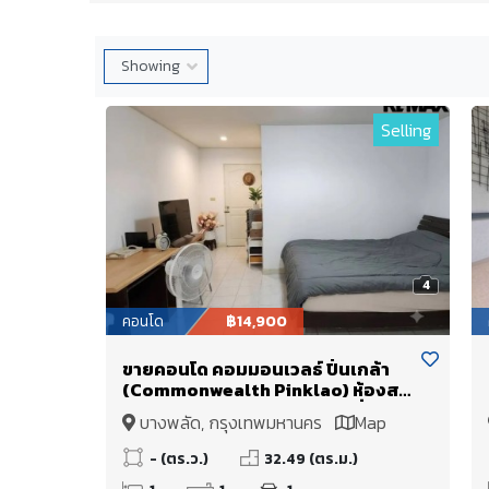
Selling
4
คอนโด
฿14,900
ขายคอนโด คอมมอนเวลธ์ ปิ่นเกล้า
(Commonwealth Pinklao) ห้องสตู
ดิโอ 32.49 ตร.ม. ติด MRT บางยี่ขัน
บางพลัด, กรุงเทพมหานคร
Map
ใกล้เซ็นทรัล ปิ่นเกล้า ศิริราช บางพลัด
จรัญสนิทวงศ์
- (ตร.ว.)
32.49 (ตร.ม.)