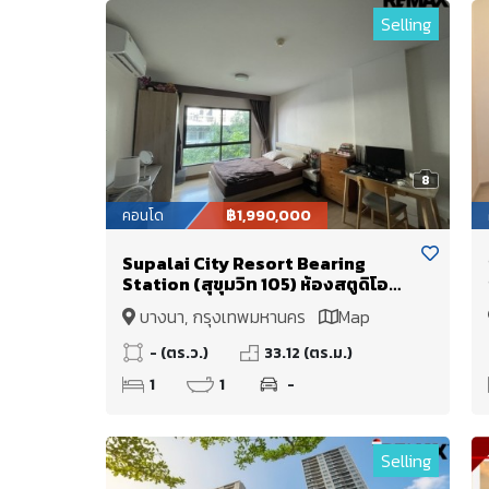
Selling
8
คอนโด
฿1,990,000
Supalai City Resort Bearing
Station (สุขุมวิท 105) ห้องสตูดิโอ
33.5 ตารางเมตร คอนโดแรกจากปาก
บางนา, กรุงเทพมหานคร
Map
ซอย!! ลงBTS แบริ่งถึงซอยเลย
- (ตร.ว.)
33.12 (ตร.ม.)
1
1
-
Selling