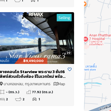
1
1
1
Selling
20
คอนโด
฿9,490,000
ขายคอนโด Starview พระราม 3 ชั้น16
ลิฟต์ส่วนตัวถึงห้อง รีโนเวทใหม่ พร้อม
Walk-in Closet ใหญ่
บางคอแหลม, กรุงเทพมหานคร
Map
- (ตร.ว.)
77.92 (ตร.ม.)
2
2
1