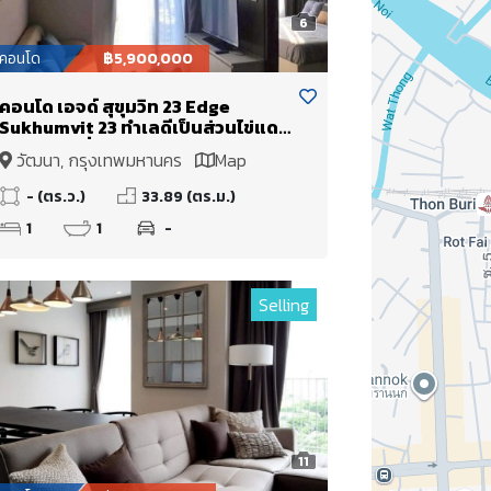
6
คอนโด
฿5,900,000
คอนโด เอจด์ สุขุมวิท 23 Edge
Sukhumvit 23 ทำเลดีเป็นส่วนไข่แดง
สุดๆ CBD ที่แท้จริง! Sukhumvit!
วัฒนา, กรุงเทพมหานคร
Map
- (ตร.ว.)
33.89 (ตร.ม.)
1
1
-
Selling
11