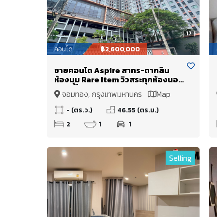
17
คอนโด
฿2,600,000
ขายคอนโด Aspire สาทร-ตากสิน
ห้องมุม Rare Item วิวสระทุกห้องนอน
ใหม่กริ๊บ พร้อมอยู่ 46.55 ตรม. เพียง
จอมทอง, กรุงเทพมหานคร
Map
2.6 ล้าน
- (ตร.ว.)
46.55 (ตร.ม.)
2
1
1
Selling