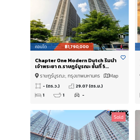
15
คอนโด
฿1,790,000
Chapter One Modern Dutch ริมน้ำ
เจ้าพระยา ถ.ราษฎร์บูรณะ ชั้นที่ 5
อาคาร A วิวสวน ไม่มีตึกบัง ขายเพียง
ราษฎร์บูรณะ, กรุงเทพมหานคร
Map
1.79 Mb.
- (ตร.ว.)
29.07 (ตร.ม.)
1
1
-
Sold