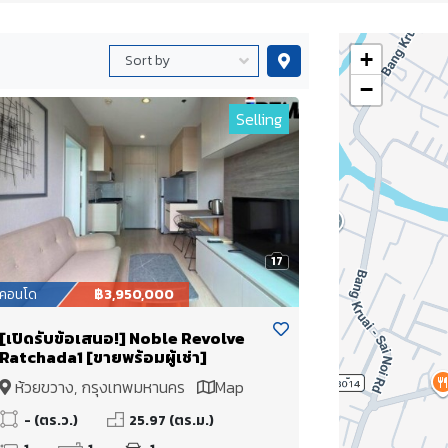
+
−
Selling
17
คอนโด
฿3,950,000
[เปิดรับข้อเสนอ!] Noble Revolve
Ratchada1 [ขายพร้อมผู้เช่า]
ห้วยขวาง, กรุงเทพมหานคร
Map
- (ตร.ว.)
25.97 (ตร.ม.)