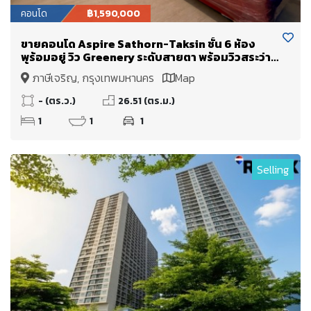
คอนโด
฿1,590,000
ขายคอนโด Aspire Sathorn-Taksin ชั้น 6 ห้อง
พร้อมอยู่ วิว Greenery ระดับสายตา พร้อมวิวสระว่าย
น้ำ
ภาษีเจริญ, กรุงเทพมหานคร
Map
- (ตร.ว.)
26.51 (ตร.ม.)
1
1
1
Selling