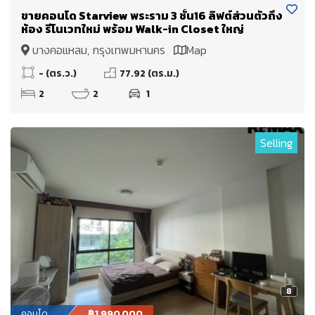
ขายคอนโด Starview พระราม 3 ชั้น16 ลิฟต์ส่วนตัวถึง
ห้อง รีโนเวทใหม่ พร้อม Walk-in Closet ใหญ่
บางคอแหลม, กรุงเทพมหานคร
Map
- (ตร.ว.)
77.92 (ตร.ม.)
2
2
1
Selling
8
คอนโด
฿1,990,000