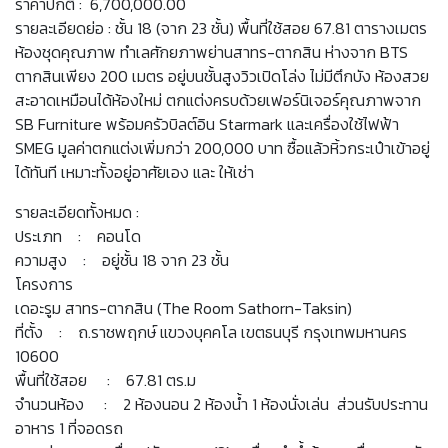
ราคาปกติ : 6,700,000.00
รายละเอียดย่อ : ชั้น 18 (จาก 23 ชั้น) พื้นที่ใช้สอย 67.81 ตารางเมตร
ห้องชุดคุณภาพ ทำเลศักยภาพย่านสาทร-ตากสิน ห่างจาก BTS
ตากสินเพียง 200 เมตร อยู่บนชั้นสูงวิวเปิดโล่ง ไม่มีตึกบัง ห้องสวย
สะอาดเหมือนได้ห้องใหม่ ตกแต่งครบด้วยเฟอร์นิเจอร์คุณภาพจาก
SB Furniture พร้อมครัวบิลต์อิน Starmark และเครื่องใช้ไฟฟ้า
SMEG มูลค่าตกแต่งเพิ่มกว่า 200,000 บาท ซื้อแล้วหิ้วกระเป๋าเข้าอยู่
ได้ทันที เหมาะทั้งอยู่อาศัยเอง และ ให้เช่า
รายละเอียดทั้งหมด :
ประเภท : คอนโด
ความสูง : อยู่ชั้น 18 จาก 23 ชั้น
โครงการ
เดอะรูม สาทร-ตากสิน (The Room Sathorn-Taksin)
ที่ตั้ง : ถ.ราชพฤกษ์ แขวงบุคคโล เขตธนบุรี กรุงเทพมหานคร
10600
พื้นที่ใช้สอย : 67.81 ตร.ม
จำนวนห้อง : 2 ห้องนอน 2 ห้องน้ำ 1 ห้องนั่งเล่น ส่วนรับประทาน
อาหาร 1 ที่จอดรถ