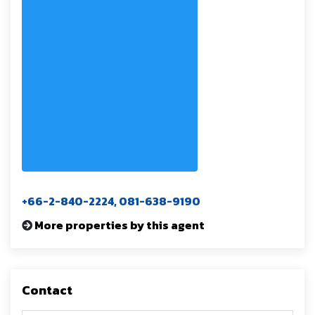
+66-2-840-2224, 081-638-9190
More properties by this agent
Contact