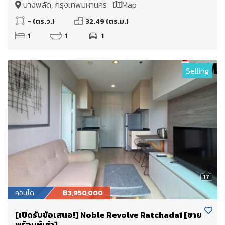
บางพลัด, กรุงเทพมหานคร
Map
บางพลัด จรัญสนิทวงศ์
- (ตร.ว.)
32.49 (ตร.ม.)
1
1
1
Selling
17
คอนโด
฿3,950,000
[เปิดรับข้อเสนอ!] Noble Revolve Ratchada1 [ขาย
พร้อมผู้เช่า]