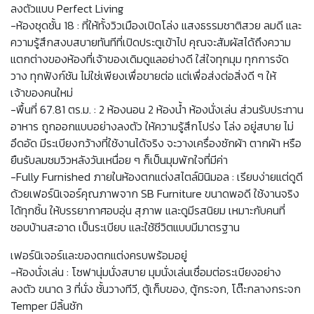
ลงตัวแบบ Perfect Living
-ห้องชุดชั้น 18 : ที่ให้ทั้งวิวเมืองเปิดโล่ง แสงธรรมชาติสวย ลมดี และ
ความรู้สึกสงบสบายทันทีที่เปิดประตูเข้าไป คุณจะสัมผัสได้ถึงความ
แตกต่างของห้องที่เจ้าของเดิมดูแลอย่างดี ใส่ใจทุกมุม ทุกการจัด
วาง ทุกฟังก์ชัน ไม่ใช่เพียงเพื่อขายต่อ แต่เพื่อส่งต่อสิ่งดี ๆ ให้
เจ้าของคนใหม่
-พื้นที่ 67.81 ตร.ม. : 2 ห้องนอน 2 ห้องน้ำ ห้องนั่งเล่น ส่วนรับประทาน
อาหาร ถูกออกแบบอย่างลงตัว ให้ความรู้สึกโปร่ง โล่ง อยู่สบาย ไม่
อึดอัด มีระเบียงกว้างที่ใช้งานได้จริง จะวางเครื่องซักผ้า ตากผ้า หรือ
ยืนรับลมชมวิวหลังวันเหนื่อย ๆ ก็เป็นมุมพักใจที่มีค่า
-Fully Furnished ภายในห้องตกแต่งสไตล์มินิมอล : เรียบง่ายแต่ดูดี
ด้วยเฟอร์นิเจอร์คุณภาพจาก SB Furniture ขนาดพอดี ใช้งานจริง
ได้ทุกชิ้น ให้บรรยากาศอบอุ่น สุภาพ และดูมีรสนิยม เหมาะกับคนที่
ชอบบ้านสะอาด เป็นระเบียบ และใช้ชีวิตแบบมีมาตรฐาน
เฟอร์นิเจอร์และของตกแต่งครบพร้อมอยู่
-ห้องนั่งเล่น : โซฟานุ่มนั่งสบาย มุมนั่งเล่นเชื่อมต่อระเบียงอย่าง
ลงตัว ขนาด 3 ที่นั่ง ชั้นวางทีวี, ตู้เก็บของ, ตู้กระจก, โต๊ะกลางกระจก
Temper มีลิ้นชัก