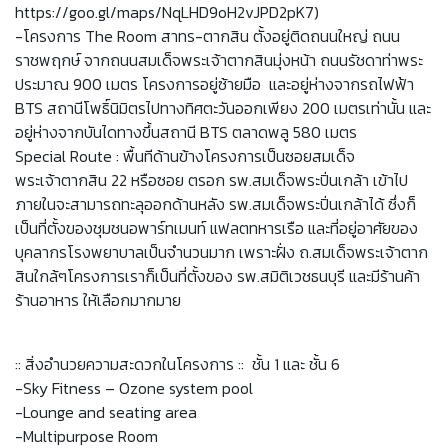
https://goo.gl/maps/NqLHD9oH2vJPD2pK7)
-โครงการ The Room สาทร-ตากสิน ตั้งอยู่ติดถนนใหญ่ ถนน
ราชพฤกษ์ จากถนนสมเด็จพระเจ้าตากสินมุ่งหน้า ถนนรัชดาท่าพระ
ประมาณ 900 เมตร โครงการอยู่ซ้ายมือ และอยู่ห่างจากรถไฟฟ้า
BTS สถานีโพธิ์นิมิตรไปทางทิศตะวันออกเพียง 200 เมตรเท่านั้น และ
อยู่ห่างจากบันไดทางขึ้นสถานี BTS ตลาดพลู 580 เมตร
Special Route : พื้นทีด้านข้างโครงการเป็นซอยสมเด็จ
พระเจ้าตากสิน 22 หรือซอย ตรอก รพ.สมเด็จพระปิ่นเกล้า เข้าไป
ภายในจะสามารถทะลุออกด้านหลัง รพ.สมเด็จพระปิ่นเกล้าได้ ซึ่งก็
เป็นที่ตั้งของชุมชนอพาร์ทเมนท์ แฟลตทหารเรือ และที่อยู่อาศัยของ
บุคลากรโรงพยาบาลเป็นจำนวนมาก เพราะฝั่ง ถ.สมเด็จพระเจ้าตาก
สินใกล้ๆโครงการเราก็เป็นที่ตั้งของ รพ.สมิติเวชธนบุรี และมีร้านค้า
ร้านอาหาร ให้เลือกมากมาย
:: สิ่งอำนวยความสะดวกในโครงการ :: ชั้น 1 และ ชั้น 6
-Sky Fitness – Ozone system pool
-Lounge and seating area
-Multipurpose Room