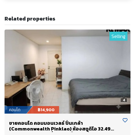
Related properties
Selling
4
คอนโด
฿14,900
ขายคอนโด คอมมอนเวลธ์ ปิ่นเกล้า
(Commonwealth Pinklao) ห้องสตูดิโอ 32.49
ตร.ม. ติด MRT บางยี่ขัน ใกล้เซ็นทรัล ปิ่นเกล้า ศิริราช