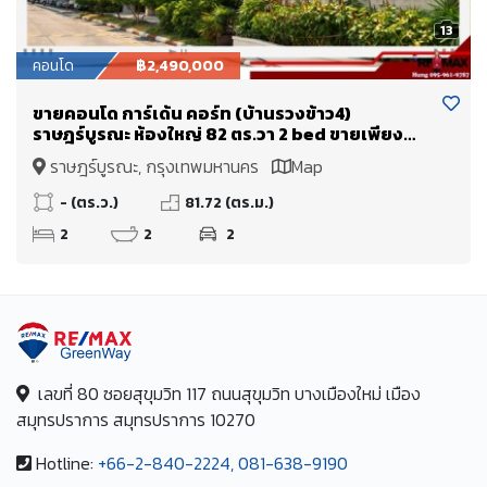
13
คอนโด
฿2,490,000
ขายคอนโด การ์เด้น คอร์ท (บ้านรวงข้าว4)
ราษฎร์บูรณะ ห้องใหญ่ 82 ตร.วา 2 bed ขายเพียง
2.49 Mb. ใกล้ทางด่วนพระราม 3 เข้าเมืองไม่เกิน 15
ราษฎร์บูรณะ, กรุงเทพมหานคร
Map
นาที
- (ตร.ว.)
81.72 (ตร.ม.)
2
2
2
เลขที่ 80 ซอยสุขุมวิท 117 ถนนสุขุมวิท บางเมืองใหม่ เมือง
สมุทรปราการ สมุทรปราการ 10270
Hotline:
+66-2-840-2224, 081-638-9190