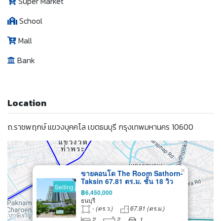
Super Market
School
Mall
Bank
Location
ถ.ราชพฤกษ์ แขวงบุคคโล เขตธนบุรี กรุงเทพมหานคร 10600
×
ขายคอนโด The Room Sathorn-
Taksin 67.81 ตร.ม. ชั้น 18 วิว
Selling
เมืองสวย แต่งครบ พร้อมอยู่ ติด
฿6,450,000
ถนนใหญ่ ใกล้ BTS
ธนบุรี
- (ตร.ว.)
67.91 (ตร.ม.)
2
2
1