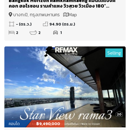
Bangkok Horizon Ramkhamhaeng คอนโดแบงค์
คอก ฮอไรซอน รามคำแหง วิวสวย วิวเมือง 180°
องศา วิวพาโนรามา ห้องนอนเห็นวิวทุกห้อง
บางกะปิ, กรุงเทพมหานคร
Map
- (ตร.ว.)
94.90 (ตร.ม.)
2
2
1
Selling
20
คอนโด
฿9,490,000