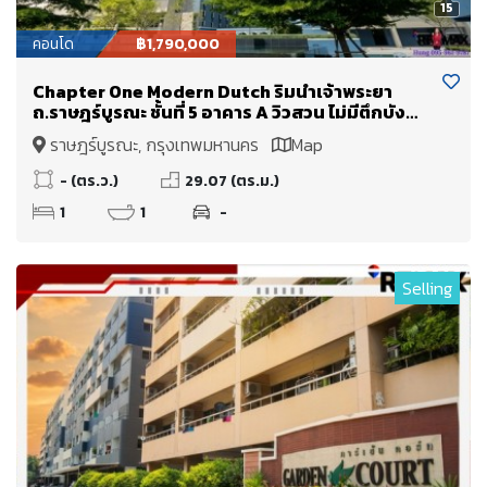
15
คอนโด
฿1,790,000
Chapter One Modern Dutch ริมน้ำเจ้าพระยา
ถ.ราษฎร์บูรณะ ชั้นที่ 5 อาคาร A วิวสวน ไม่มีตึกบัง
ขายเพียง 1.79 Mb.
ราษฎร์บูรณะ, กรุงเทพมหานคร
Map
- (ตร.ว.)
29.07 (ตร.ม.)
1
1
-
Selling