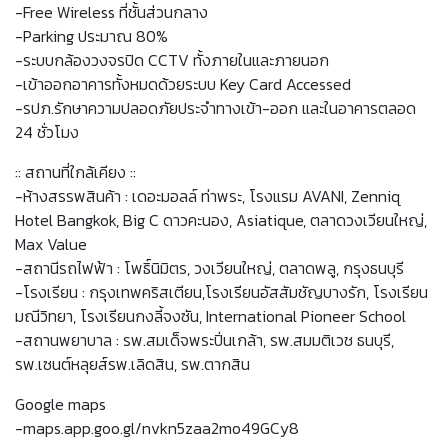
-Free Wireless ที่ชั้นส่วนกลาง
-Parking ประมาณ 80%
-ระบบกล้องวงจรปิด CCTV ทั้งภายในและภายนอก
-เข้าออกอาคารทั้งหมดด้วยระบบ Key Card Accessed
-รปภ.รักษาความปลอดภัยประจำทางเข้า-ออก และในอาคารตลอด
24 ชั่วโมง
:: สถานที่ใกล้เคียง ::
-ห้างสรรพสินค้า : เดอะมอลล์ ท่าพระ, โรงแรม AVANI, Zenniq
Hotel Bangkok, Big C ดาวคะนอง, Asiatique, ตลาดวงเวียนใหญ่,
Max Value
-สถานีรถไฟฟ้า : โพธิ์นิมิตร, วงเวียนใหญ่, ตลาดพลู, กรุงธนบุรี
-โรงเรียน : กรุงเทพคริสเตียน,โรงเรียนอัสสัมชัญบางรัก, โรงเรียน
มณีวิทยา, โรงเรียนกงลี้จงซัน, International Pioneer School
-สถานพยาบาล : รพ.สมเด็จพระปิ่นเกล้า, รพ.สมมติเวช ธนบุรี,
รพ.เซนต์หลุยส์รพ.เลิดสิน, รพ.ตากสิน
Google maps
-maps.app.goo.gl/nvkn5zaa2mo49GCy8