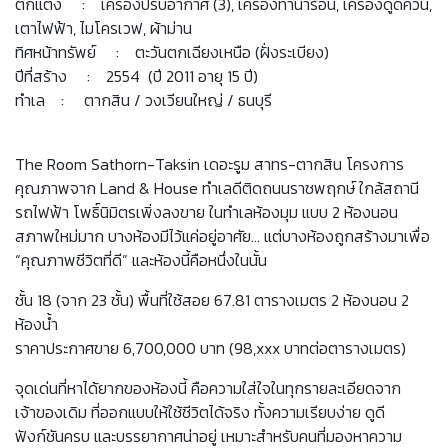
ตกแต่ง : เครื่องปรับอากาศ (3), เครื่องทำน้ำร้อน, เครื่องดูดควัน,
เตาไฟฟ้า, ไมโครเวฟ, ผ้าม่าน
ทิศหน้าทรัพย์ : ตะวันตกเฉียงเหนือ (ฝั่งระเบียง)
ปีที่สร้าง : 2554 (ปี 2011 อายุ 15 ปี)
ทำเล : ตากสิน / วงเวียนใหญ่ / ธนบุรี
The Room Sathorn-Taksin เดอะรูม สาทร-ตากสิน โครงการ
คุณภาพจาก Land & House ทำเลดีติดถนนราชพฤกษ์ ใกล้สถานี
รถไฟฟ้า โพธิ์นิมิตรเพิ่งลงขาย ในทำเลห้องมุม แบบ 2 ห้องนอน
สภาพใหม่มาก บางห้องมีไว้แค่อยู่อาศัย... แต่บางห้องถูกสร้างมาเพื่อ
“คุณภาพชีวิตที่ดี” และห้องนี้คือหนึ่งในนั้น
ชั้น 18 (จาก 23 ชั้น) พื้นที่ใช้สอย 67.81 ตารางเมตร 2 ห้องนอน 2
ห้องน้ำ
ราคาประกาศขาย 6,700,000 บาท (98,xxx บาทต่อตารางเมตร)
จุดเด่นที่หาได้ยากของห้องนี้ คือความใส่ใจในทุกรายละเอียดจาก
เจ้าของเดิม ที่ออกแบบให้ใช้ชีวิตได้จริง ทั้งความเรียบง่าย ดูดี
ฟังก์ชันครบ และบรรยากาศน่าอยู่ เหมาะสำหรับคนที่มองหาความ