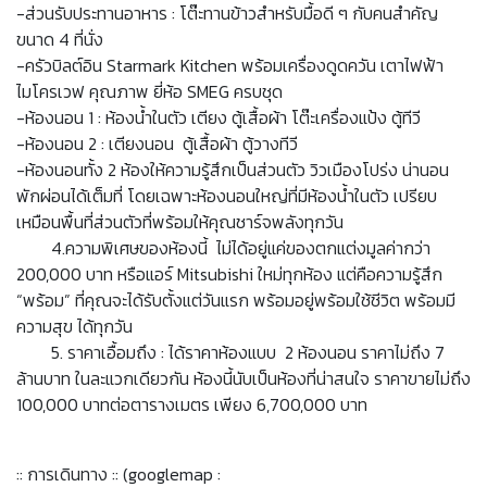
-ส่วนรับประทานอาหาร : โต๊ะทานข้าวสำหรับมื้อดี ๆ กับคนสำคัญ
ขนาด 4 ที่นั่ง
-ครัวบิลต์อิน Starmark Kitchen พร้อมเครื่องดูดควัน เตาไฟฟ้า
ไมโครเวฟ คุณภาพ ยี่ห้อ SMEG ครบชุด
-ห้องนอน 1 : ห้องน้ำในตัว เตียง ตู้เสื้อผ้า โต๊ะเครื่องแป้ง ตู้ทีวี
-ห้องนอน 2 : เตียงนอน ตู้เสื้อผ้า ตู้วางทีวี
-ห้องนอนทั้ง 2 ห้องให้ความรู้สึกเป็นส่วนตัว วิวเมืองโปร่ง น่านอน
พักผ่อนได้เต็มที่ โดยเฉพาะห้องนอนใหญ่ที่มีห้องน้ำในตัว เปรียบ
เหมือนพื้นที่ส่วนตัวที่พร้อมให้คุณชาร์จพลังทุกวัน
4.ความพิเศษของห้องนี้ ไม่ได้อยู่แค่ของตกแต่งมูลค่ากว่า
200,000 บาท หรือแอร์ Mitsubishi ใหม่ทุกห้อง แต่คือความรู้สึก
“พร้อม” ที่คุณจะได้รับตั้งแต่วันแรก พร้อมอยู่พร้อมใช้ชีวิต พร้อมมี
ความสุข ได้ทุกวัน
5. ราคาเอื้อมถึง : ได้ราคาห้องแบบ 2 ห้องนอน ราคาไม่ถึง 7
ล้านบาท ในละแวกเดียวกัน ห้องนี้นับเป็นห้องที่น่าสนใจ ราคาขายไม่ถึง
100,000 บาทต่อตารางเมตร เพียง 6,700,000 บาท
:: การเดินทาง :: (googlemap :