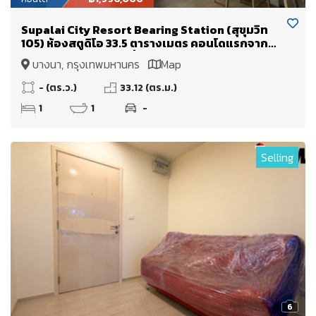
Supalai City Resort Bearing Station (สุขุมวิท
105) ห้องสตูดิโอ 33.5 ตารางเมตร คอนโดแรกจาก
ปากซอย!! ลงBTS แบริ่งถึงซอยเลย
บางนา, กรุงเทพมหานคร
Map
- (ตร.ว.)
33.12 (ตร.ม.)
1
1
-
Selling
6