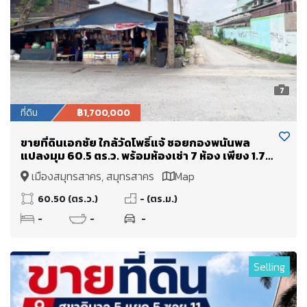
7
ที่ดิน
฿1,700,000
ขายที่ดินเอกชัย ใกล้วัดโพธิ์แจ้ ซอยกองพนันพล
แปลงมุม 60.5 ตร.ว. พร้อมห้องเช่า 7 ห้อง เพียง 1.7
ล้านบาท
เมืองสมุทรสาคร, สมุทรสาคร
Map
60.50 (ตร.ว.)
- (ตร.ม.)
-
-
-
Selling