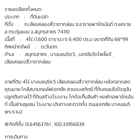
รายละเอียดทั้งหมด :
ประเภท : ที่ดินเปล่า
ที่ตั้ง : ถ.เลียบคลองสี่วาตากล่อม ซ.ธาราอพาร์ทเม้นท์ ต.แคราย
อ.กระทุ่มแบน จ.สมุทรสาคร 74110
เนื้อที่ : 4ไร่ (1,600 ตารางวา) 6,400 ตร.ม ขนาดที่ดิน 66*99
ทิศหน้าทรัพย์ : ตะวันตก
ทำเล : สมุทรสาคร , บางบอน5ซ.5 , เอกชัยวัดโพธิ์แจ้ ,
เลียบคลองสี่วาตากล่อม
ขายที่ดิน 4ไร่ บางบอน5ซ.5 เลียบคลองสี่วาตากล่อม หลังตลาดสด
คุณนาย ใกล้สนามกอล์ฟเอกชัย สวนจงสถิตย์ ที่ดินถมแล้วปัจจุบัน
ปลูกต้นตาลไว้ ที่ดินสร้างโรงงาน โกดังเก็บสินค้า หอพักอพาร์ทเม้น
ท์ เป็นย่านชุมชน โรงงาน เดินทางสะดวกทั้ง ถนนเอกชัย บางบอน5
พระราม2
พิกัดที่ตั้ง 13.64563761 , 100.33956839
การเดินทาง