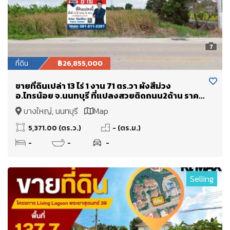
7
ที่ดิน
฿26,855,000
ขายที่ดินเปล่า 13 ไร่ 1 งาน 71 ตร.วา ผังสีม่วง
อ.ไทรน้อย จ.นนทบุรี ที่แปลงสวยติดถนน2ด้าน ราคา
ดีมาก
บางใหญ่, นนทบุรี
Map
5,371.00 (ตร.ว.)
- (ตร.ม.)
-
-
-
Selling