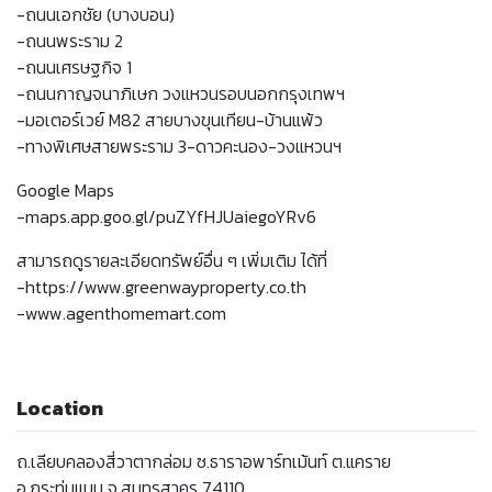
-ถนนเอกชัย (บางบอน)
-ถนนพระราม 2
-ถนนเศรษฐกิจ 1
-ถนนกาญจนาภิเษก วงแหวนรอบนอกกรุงเทพฯ
-มอเตอร์เวย์ M82 สายบางขุนเทียน-บ้านแพ้ว
-ทางพิเศษสายพระราม 3-ดาวคะนอง-วงแหวนฯ
Google Maps
-maps.app.goo.gl/puZYfHJUaiegoYRv6
สามารถดูรายละเอียดทรัพย์อื่น ๆ เพิ่มเติม ได้ที่
-https://www.greenwayproperty.co.th
-www.agenthomemart.com
Location
ถ.เลียบคลองสี่วาตากล่อม ซ.ธาราอพาร์ทเม้นท์ ต.แคราย
อ.กระทุ่มแบน จ.สมุทรสาคร 74110