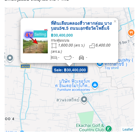
×
ที่ดินเลียบคลองสี่วาตากล่อม บาง
บอน5ซ.5 ถนนเอกชัยวัดโพธิ์แจ้
ใกล้สวนจงสถิตย์ ตลาดคุณนาย
Selling
฿30,400,000
ที่ดินถมแล้ว 4ไร่ สร้างโรงงาน
กระทุ่มแบน
โกดัง หอพัก
1,600.00 (ตร.ว.)
6,400.00
(ตร.ม.)
-
-
-
Sale: ฿30,400,000
Leaflet