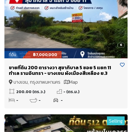
6
ที่ดิน
฿7,000,000
ขายที่ดิน 200 ตารางวา สุขาภิบาล 5 ซอย 5 แยก 11
ทำเล รามอินทรา - บางเขน ผังเมืองสีเหลือง ย.3
บางเขน, กรุงเทพมหานคร
Map
200.00 (ตร.ว.)
- (ตร.ม.)
-
-
-
Selling