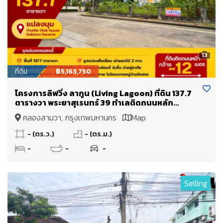
13
ที่ดิน
฿5,163,750
โครงการลิฟวิ่ง ลากูน (Living Lagoon) ที่ดิน 137.7
ตารางวา พระยาสุเรนทร์ 39 ทำเลติดถนนหลัก
โครงการ กว้าง~12 เมตร ติดคลับเฮ้าส์ ใกล้สวนฯ
คลองสามวา, กรุงเทพมหานคร
Map
โครงการ
- (ตร.ว.)
- (ตร.ม.)
-
-
-
Selling