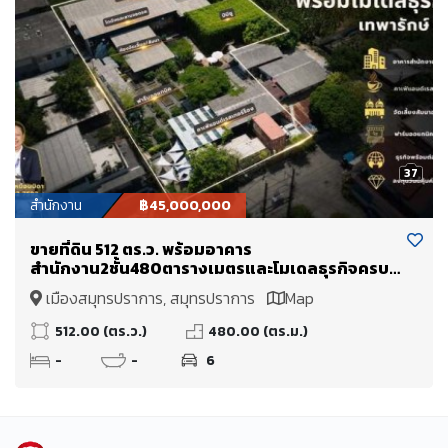
37
สำนักงาน
฿45,000,000
ขายที่ดิน 512 ตร.ว. พร้อมอาคาร
สำนักงาน2ชั้น480ตารางเมตรและโมเดลธุรกิจครบ
วงจร ฟาร์ม คาเฟ่แอนด์เรสเตอรองต์ และ ศูนย์การ
เมืองสมุทรปราการ, สมุทรปราการ
Map
เรียนรู้เชิงเกษตร เทพารักษ์ 18
512.00 (ตร.ว.)
480.00 (ตร.ม.)
-
-
6