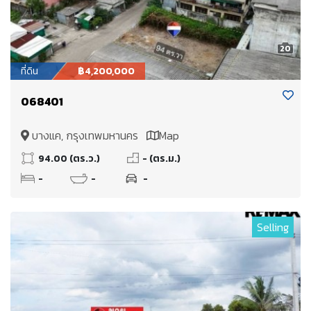
20
ที่ดิน
฿4,200,000
068401
บางแค, กรุงเทพมหานคร
Map
94.00 (ตร.ว.)
- (ตร.ม.)
-
-
-
Selling