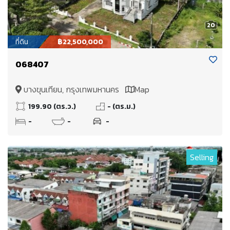
20
ที่ดิน
฿22,500,000
068407
บางขุนเทียน, กรุงเทพมหานคร
Map
199.90 (ตร.ว.)
- (ตร.ม.)
-
-
-
Selling