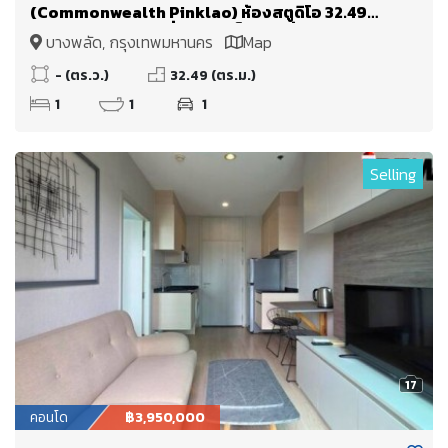
(Commonwealth Pinklao) ห้องสตูดิโอ 32.49
ตร.ม. ติด MRT บางยี่ขัน ใกล้เซ็นทรัล ปิ่นเกล้า ศิริราช
บางพลัด, กรุงเทพมหานคร
Map
บางพลัด จรัญสนิทวงศ์
- (ตร.ว.)
32.49 (ตร.ม.)
1
1
1
Selling
17
คอนโด
฿3,950,000