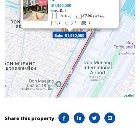
Sold
โด ดอนเมือง สำหรับทำออฟฟิศ อยู่
฿1,990,000
อาศัย กิจการร้านค้า ใกล้รถไฟฟ้า
ดอนเมือง
สายสีแดง ใกล้สนามบินดอนเมือง
- (ตร.ว.)
32.50 (ตร.ม.)
1
1
1
Sale: ฿1,990,000
Leaflet
Share this property: