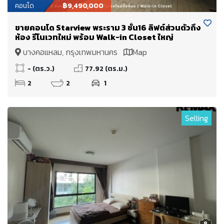
คอนโด
฿9,490,000
ขายคอนโด Starview พระราม 3 ชั้น16 ลิฟต์ส่วนตัวถึง
ห้อง รีโนเวทใหม่ พร้อม Walk-in Closet ใหญ่
บางคอแหลม, กรุงเทพมหานคร
Map
- (ตร.ว.)
77.92 (ตร.ม.)
2
2
1
Selling
8