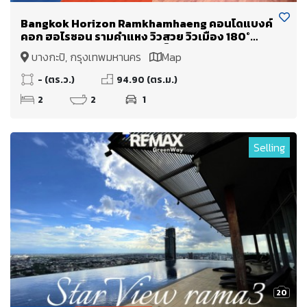
Bangkok Horizon Ramkhamhaeng คอนโดแบงค์
คอก ฮอไรซอน รามคำแหง วิวสวย วิวเมือง 180°
องศา วิวพาโนรามา ห้องนอนเห็นวิวทุกห้อง
บางกะปิ, กรุงเทพมหานคร
Map
- (ตร.ว.)
94.90 (ตร.ม.)
2
2
1
Selling
20