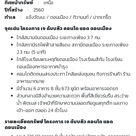
ทิศหน้าทรัพย์
: เหนือ
ปีที่สร้าง
: 2560
ทำเล
: แจ้งวัฒนะ / ดอนเมือง / ติวานนท์ / ปากเกร็ด
จุดเด่น โครงการ เจ ดับบลิว คอนโด แอด ดอนเมือง
ใกล้สนามบินดอนเมือง ระยะทางเพียง 3.7 กม.
ใกล้สถานีรถไฟฟ้าสายสีแดง สถานีดอนเมือง ระยะทางเพียง
2.3 กม. (5 นาที)
ใกล้โรงเรียนพระหฤทัยดอนเมือง โรงเรียนสีกัน โรงเรียน
ดอนเมืองทหารอากาศบำรุง
คอนโดติดถนนสรงประภา ใกล้แหล่งชุมชน กิจการร้านค้า ร้าน
อาหารมากมาย
มีจำนวน 6 อาคาร 8 ชั้น 673 ยูนิต พร้อมอาคารจอดรถ
ส่วนกลางมีสิ่งอำนวยความสะดวก พื้นที่สีเขียวร่มรื่น สระว่าย
น้ำ ฟิตเนส เจ้าหน้าที่รักษาความปลอดภัยดูแลทุกตึก และทาง
เข้า-ออก ตลอด 24 ชั่วโมง
รายละเอียดทรัพย์ โครงการ เจ ดับบลิว คอนโด แอด
ดอนเมือง