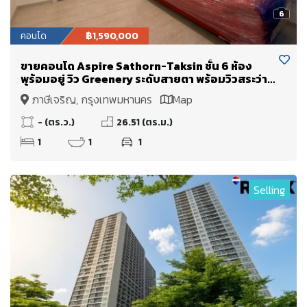
6
คอนโด
฿1,590,000
ขายคอนโด Aspire Sathorn-Taksin ชั้น 6 ห้อง
พร้อมอยู่ วิว Greenery ระดับสายตา พร้อมวิวสระว่าย
น้ำ
ภาษีเจริญ, กรุงเทพมหานคร
Map
- (ตร.ว.)
26.51 (ตร.ม.)
1
1
1
Selling