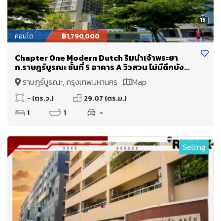
15
คอนโด
฿1,790,000
Chapter One Modern Dutch ริมน้ำเจ้าพระยา
ถ.ราษฎร์บูรณะ ชั้นที่ 5 อาคาร A วิวสวน ไม่มีตึกบัง
ขายเพียง 1.79 Mb.
ราษฎร์บูรณะ, กรุงเทพมหานคร
Map
- (ตร.ว.)
29.07 (ตร.ม.)
1
1
-
Selling