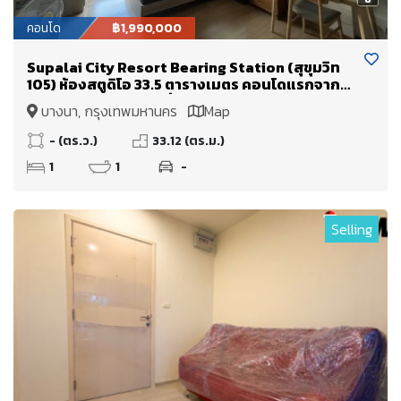
คอนโด
฿1,990,000
Supalai City Resort Bearing Station (สุขุมวิท
105) ห้องสตูดิโอ 33.5 ตารางเมตร คอนโดแรกจาก
ปากซอย!! ลงBTS แบริ่งถึงซอยเลย
บางนา, กรุงเทพมหานคร
Map
- (ตร.ว.)
33.12 (ตร.ม.)
1
1
-
Selling