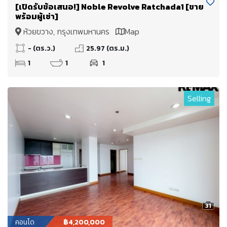
[เปิดรับข้อเสนอ!] Noble Revolve Ratchada1 [ขาย
พร้อมผู้เช่า]
ห้วยขวาง, กรุงเทพมหานคร
Map
- (ตร.ว.)
25.97 (ตร.ม.)
1
1
1
Selling
31
คอนโด
฿4,200,000