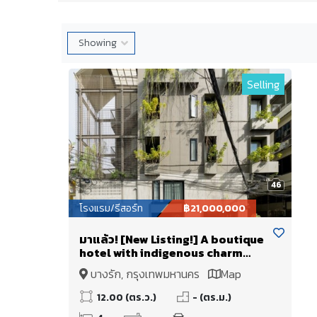
Selling
46
โรงแรม/รีสอร์ท
฿21,000,000
มาแล้ว! [New Listing!] A boutique
hotel with indigenous charm
[Liew Boutique Residence]
บางรัก, กรุงเทพมหานคร
Map
12.00 (ตร.ว.)
- (ตร.ม.)