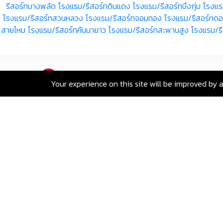
รีสอร์ทบางพลัด
โรงแรม/รีสอร์ทดินแดง
โรงแรม/รีสอร์ทบึงกุ่ม
โรงแร
โรงแรม/รีสอร์ทสวนหลวง
โรงแรม/รีสอร์ทจอมทอง
โรงแรม/รีสอร์ทดอ
สายไหม
โรงแรม/รีสอร์ทคันนายาว
โรงแรม/รีสอร์ทสะพานสูง
โรงแรม/ร
Your experience on this site will be improved by 
เลขที่ 80 ซอยสุขุมวิท 117 ถนนสุขุมวิท
บางเมืองใหม่ เมืองสมุทรปราการ
สมุทรปราการ 10270
Hotline:
+66-2-840-2224, 081-638-
9190
Email:
greenway@remax.co.th
/
ไทย