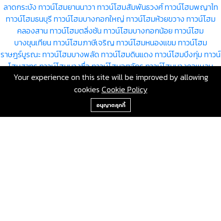
ลาดกระบัง
ทาวน์โฮมยานนาวา
ทาวน์โฮมสัมพันธวงศ์
ทาวน์โฮมพญาไท
ทาวน์โฮมธนบุรี
ทาวน์โฮมบางกอกใหญ่
ทาวน์โฮมห้วยขวาง
ทาวน์โฮม
คลองสาน
ทาวน์โฮมตลิ่งชัน
ทาวน์โฮมบางกอกน้อย
ทาวน์โฮม
บางขุนเทียน
ทาวน์โฮมภาษีเจริญ
ทาวน์โฮมหนองแขม
ทาวน์โฮม
ราษฎร์บูรณะ
ทาวน์โฮมบางพลัด
ทาวน์โฮมดินแดง
ทาวน์โฮมบึงกุ่ม
ทาวน์
โฮมสาทร
ทาวน์โฮมบางซื่อ
ทาวน์โฮมจตุจักร
ทาวน์โฮมบางคอแหลม
Your experience on this site will be improved by allowing
ทาวน์โฮมประเวศ
ทาวน์โฮมคลองเตย
ทาวน์โฮมสวนหลวง
ทาวน์โฮม
cookies
Cookie Policy
จอมทอง
ทาวน์โฮมดอนเมือง
ทาวน์โฮมราชเทวี
ทาวน์โฮมลาดพร้าว
ทาวน์
+66-2-840-2224, 081-638-9190
โฮมวัฒนา
ทาวน์โฮมบางแค
ทาวน์โฮมหลักสี่
ทาวน์โฮมสายไหม
ทาวน์โฮม
อนุญาตคุกกี้
คันนายาว
ทาวน์โฮมสะพานสูง
ทาวน์โฮมวังทองหลาง
ทาวน์โฮมคลอง
สามวา
ทาวน์โฮมบางนา
ทาวน์โฮมทวีวัฒนา
ทาวน์โฮมทุ่งครุ
ทาวน์โฮม
บางบอน
ขายทาวน์โฮม กรุงเทพมหานคร โดย RE/MAX GreenWay
เลขที่ 80 ซอยสุขุมวิท 117 ถนนสุขุมวิท บางเมืองใหม่ เมือง
สมุทรปราการ สมุทรปราการ 10270