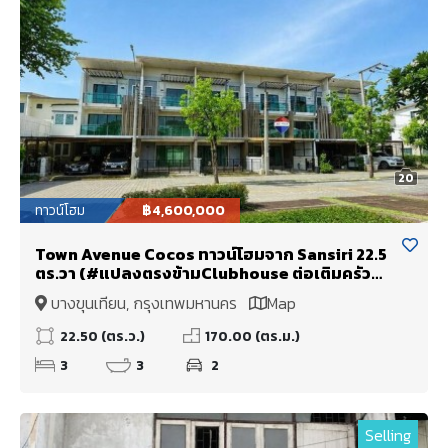
20
ทาวน์โฮม
฿4,600,000
Town Avenue Cocos ทาวน์โฮมจาก Sansiri 22.5
ตร.วา (#แปลงตรงข้ามClubhouse ต่อเติมครัว
สวย!!! และหลังคามาให้แล้ว ทำใหม่!
บางขุนเทียน, กรุงเทพมหานคร
Map
22.50 (ตร.ว.)
170.00 (ตร.ม.)
3
3
2
Selling