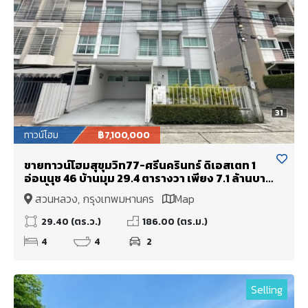
31
ทาวน์โฮม
฿7,100,000
ขายทาวน์โฮมสุขุมวิท77-ศรีนครินทร์ ดิเอสเตท 1
อ่อนนุช 46 บ้านมุม 29.4 ตารางวา เพียง 7.1 ล้านบาท
เท่านั้น
สวนหลวง, กรุงเทพมหานคร
Map
29.40 (ตร.ว.)
186.00 (ตร.ม.)
4
4
2
Selling