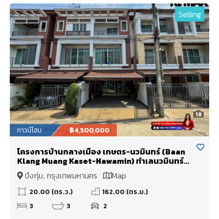
Selling
18
ทาวน์โฮม
฿4,500,000
โครงการบ้านกลางเมือง เกษตร-นวมินทร์ (Baan
Klang Muang Kaset-Nawamin) ทำเลนวมินทร์
ใกล้ทางพิเศษกาญจนาภิเษก(วงแหวนรอบนอก)
บึงกุ่ม, กรุงเทพมหานคร
Map
ใกล้โรงเรียนบดินทรเดชา
20.00 (ตร.ว.)
162.00 (ตร.ม.)
3
3
2