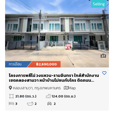
Selling
27
ทาวน์โฮม
฿2,690,000
โครงการพลีโน่ วงแหวน-รามอินทรา ใกล้สำนักงาน
เขตคลองสามวา หน้าบ้านไม่ชนกับใคร ติดถนน
เลียบคลองสอง
คลองสามวา, กรุงเทพมหานคร
Map
21.80 (ตร.ว.)
124.00 (ตร.ม.)
3
2
2