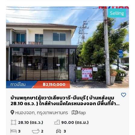
Selling
33
ทาวน์โฮม
฿2,150,000
บ้านพฤกษา(คู้ขวา)เลียบวารี-มีนบุรี { บ้านหลังมุม
28.10 ตร.ว. } ใกล้ห้างแม็คโครหนองจอก มีพื้นที่ข้าง
บ้าน ต่อเติมห้องครัว ห้องอเนกประสงค์ หน้าบ้านมี
หนองจอก, กรุงเทพมหานคร
Map
ห้องกระจกบานสไลด์ขนาดใหญ่
28.10 (ตร.ว.)
90.00 (ตร.ม.)
3
2
3