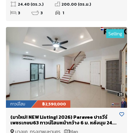
24.40 (ตร.ว.)
200.00 (ตร.ม.)
3
3
1
Selling
21
ทาวน์โฮม
฿2,590,000
(มาใหม่! NEW Listing! 2026) Paravee ปารวีร์
เพชรเกษม63 ทาวน์โฮมหน้ากว้าง 6 ม. หลังมุม 24.8
ตร.วา (ต่อเติมครัวไทยไว้ให้แล้ว [ราคาพิเศษ!]
บางแค, กรุงเทพมหานคร
Map