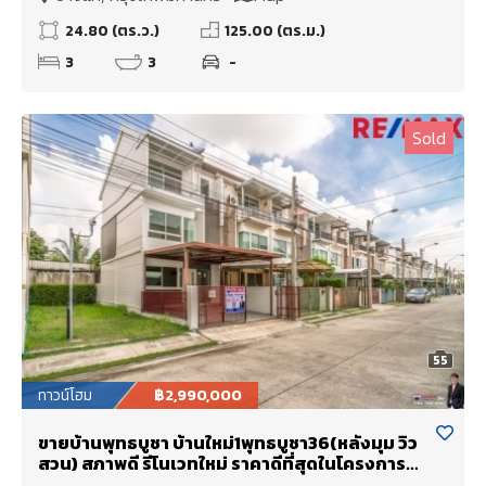
24.80 (ตร.ว.)
125.00 (ตร.ม.)
3
3
-
Sold
55
ทาวน์โฮม
฿2,990,000
ขายบ้านพุทธบูชา บ้านใหม่1พุทธบูชา36(หลังมุม วิว
สวน) สภาพดี รีโนเวทใหม่ ราคาดีที่สุดในโครงการ
3.19 ล้าน ติดอู่รถเมล์สาย75