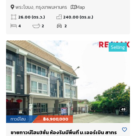
พระโขนง, กรุงเทพมหานคร
Map
26.00 (ตร.ว.)
240.00 (ตร.ม.)
4
2
2
Selling
48
ทาวน์โฮม
฿6,900,000
ขายทาวน์โฮม3ชั้น ห้องริมมีพื้นที่ ม.เออร์เบิน สาทร