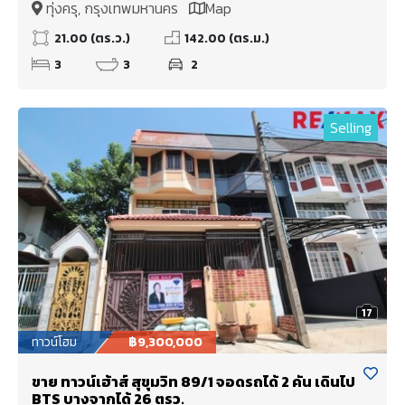
ทุ่งครุ, กรุงเทพมหานคร
Map
21.00 (ตร.ว.)
142.00 (ตร.ม.)
3
3
2
Selling
17
ทาวน์โฮม
฿9,300,000
ขาย ทาวน์เฮ้าส์ สุขุมวิท 89/1 จอดรถได้ 2 คัน เดินไป
BTS บางจากได้ 26 ตรว.