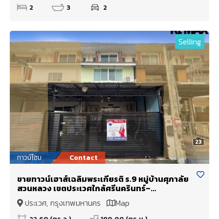
2
3
2
Selling
23
ทาวน์โฮม
Contact
ขายทาวน์เฮาส์เฉลิมพระเกียรติ ร.9 หมู่บ้านศุภาลัย
สวนหลวง เขตประเวศใกล้ศรีนครินทร์–
เฉลิมพระเกียรติ ร.9 ประเวศ อ่อนนุช หมู่บ้านติด
ประเวศ, กรุงเทพมหานคร
Map
โรงเรียนCharter International School