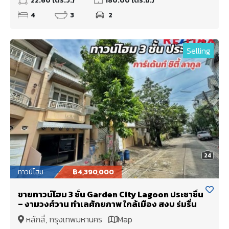
22.60 (ตร.ว.)
180.00 (ตร.ม.)
4
3
2
Selling
24
ทาวน์โฮม
฿4,390,000
ขายทาวน์โฮม 3 ชั้น Garden City Lagoon ประชาชื่น
– งามวงศ์วาน ทำเลศักยภาพ ใกล้เมือง สงบ ร่มรื่น
หลักสี่, กรุงเทพมหานคร
Map