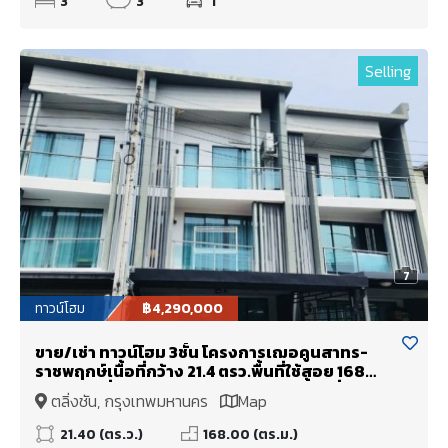
3
3
1
Selling
7
ทาวน์โฮม
฿4,290,000
ขาย/เช่า ทาวน์โฮม 3ชั้น โครงการเฌอคูนสาทร-
ราชพฤกษ์เนื้อที่กว้าง 21.4 ตรว.พื้นที่ใช้สอย 168
ตรม ฟังก์ชั่น 2นอน 1ห้องทำงาน 3ห้องน้ำ 2ที่จอดรถ
ตลิ่งชัน, กรุงเทพมหานคร
Map
แถมฟรีเครื่องปรับอากาศ เครื่องทำน้ำอุ่นพร้อมเข้า
อยู่
21.40 (ตร.ว.)
168.00 (ตร.ม.)